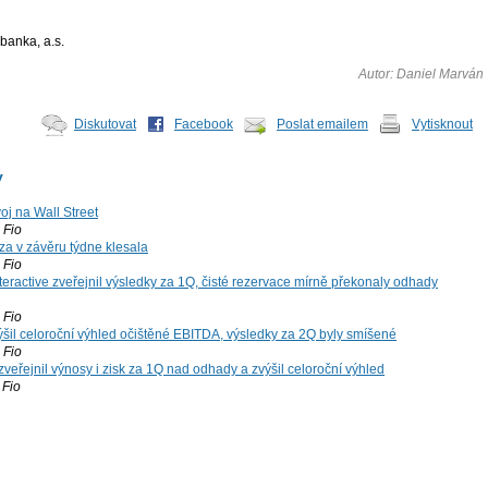
banka, a.s.
Autor: Daniel Marván
Diskutovat
Facebook
Poslat emailem
Vytisknout
y
voj na Wall Street
Fio
za v závěru týdne klesala
Fio
teractive zveřejnil výsledky za 1Q, čisté rezervace mírně překonaly odhady
Fio
šil celoroční výhled očištěné EBITDA, výsledky za 2Q byly smíšené
Fio
zveřejnil výnosy i zisk za 1Q nad odhady a zvýšil celoroční výhled
Fio