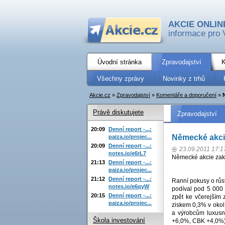
AKCIE ONLIN
informace pro 
Úvodní stránka
Zpravodajství
K
Všechny zprávy
Novinky z trhů
Akcie.cz
»
Zpravodajství
»
Komentáře a doporučení
»
Právě diskutujete
Zpravodajství
20:09
Denní report -...:
Německé akcie
paiza.io/projec...
20:09
Denní report -...:
23.09.2011 17:1
notes.io/e6rL7
Německé akcie zako
21:13
Denní report -...:
paiza.io/projec...
21:12
Denní report -...:
Ranní pokusy o růst
notes.io/e6qyW
podíval pod 5 000 
20:15
Denní report -...:
zpět ke včerejším
paiza.io/projec...
ziskem 0,3% v okol
a výrobcům luxusn
Škola investování
+6,0%, CBK +4,0%) 