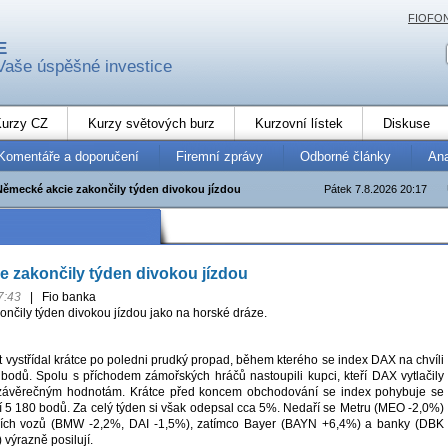
FIOFO
E
Vaše úspěšné investice
urzy CZ
Kurzy světových burz
Kurzovní lístek
Diskuse
Komentáře a doporučení
Firemní zprávy
Odborné články
An
Německé akcie zakončily týden divokou jízdou
Pátek 7.8.2026 20:17
 zakončily týden divokou jízdou
7:43
|
Fio banka
nčily týden divokou jízdou jako na horské dráze.
 vystřídal krátce po poledni prudký propad, během kterého se index DAX na chvíli
bodů. Spolu s příchodem zámořských hráčů nastoupili kupci, kteří DAX vytlačily
 závěrečným hodnotám. Krátce před koncem obchodování se index pohybuje se
í 5 180 bodů. Za celý týden si však odepsal cca 5%. Nedaří se Metru (MEO -2,0%)
ích vozů (BMW -2,2%, DAI -1,5%), zatímco Bayer (BAYN +6,4%) a banky (DBK
výrazně posilují.