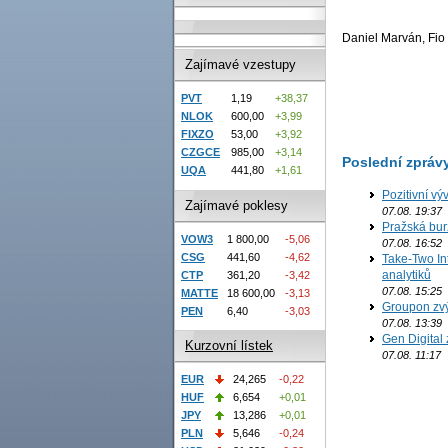
Daniel Marván, Fio 
Zajímavé vzestupy
PVT
1,19
+38,37
NLOK
600,00
+3,99
FIXZO
53,00
+3,92
CZGCE
985,00
+3,14
Poslední zpráv
UQA
441,80
+1,61
Pozitivní vý
Zajímavé poklesy
07.08. 19:37
Pražská bur
VOW3
1 800,00
-5,06
07.08. 16:52
CSG
441,60
-4,62
Take-Two In
analytiků
CTP
361,20
-3,42
07.08. 15:25
MATTE
18 600,00
-3,13
Groupon zvý
PEN
6,40
-3,03
07.08. 13:39
Gen Digital 
Kurzovní lístek
07.08. 11:17
EUR
24,265
-0,22
HUF
6,654
+0,01
JPY
13,286
+0,01
PLN
5,646
-0,24