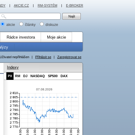
NDY
|
AKCIE.CZ
|
RM-SYSTÉM
|
E-BROKER
akcie
články
diskuze
Rádce investora
Moje akcie
alýzy
Uživatel nepřihlášen
|
Přihlásit se
|
Zaregistrovat se
Indexy
PX
RM
DJ
NASDAQ
SP500
DAX
07.08.2026