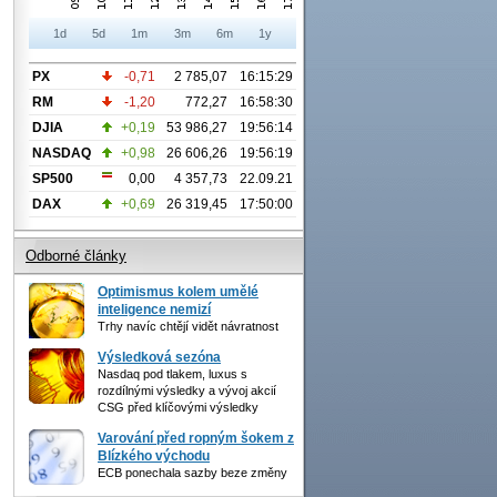
1d
5d
1m
3m
6m
1y
PX
-0,71
2 785,07
16:15:29
RM
-1,20
772,27
16:58:30
DJIA
+0,19
53 986,27
19:56:14
NASDAQ
+0,98
26 606,26
19:56:19
SP500
0,00
4 357,73
22.09.21
DAX
+0,69
26 319,45
17:50:00
Odborné články
Optimismus kolem umělé
inteligence nemizí
Trhy navíc chtějí vidět návratnost
Výsledková sezóna
Nasdaq pod tlakem, luxus s
rozdílnými výsledky a vývoj akcií
CSG před klíčovými výsledky
Varování před ropným šokem z
Blízkého východu
ECB ponechala sazby beze změny