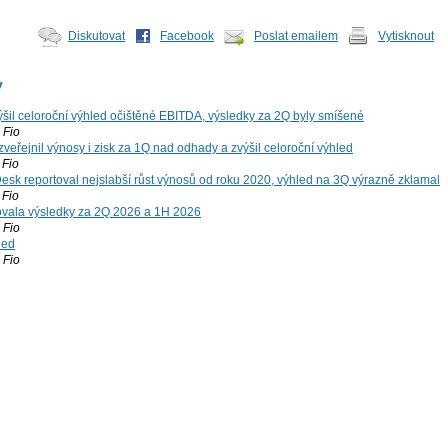
Diskutovat
Facebook
Poslat emailem
Vytisknout
y
šil celoroční výhled očištěné EBITDA, výsledky za 2Q byly smíšené
Fio
zveřejnil výnosy i zisk za 1Q nad odhady a zvýšil celoroční výhled
Fio
esk reportoval nejslabší růst výnosů od roku 2020, výhled na 3Q výrazně zklamal
Fio
vala výsledky za 2Q 2026 a 1H 2026
Fio
led
Fio