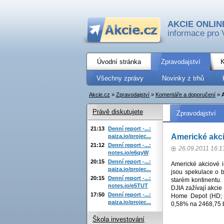
AKCIE ONLIN
informace pro 
Úvodní stránka
Zpravodajství
K
Všechny zprávy
Novinky z trhů
Akcie.cz
»
Zpravodajství
»
Komentáře a doporučení
»
Právě diskutujete
Zpravodajství
21:13
Denní report -...:
Americké akcie
paiza.io/projec...
21:12
Denní report -...:
26.09.2011 16:1
notes.io/e6qyW
20:15
Denní report -...:
Americké akciové i
paiza.io/projec...
jsou spekulace o bl
20:15
Denní report -...:
starém kontinentu.
notes.io/e5TUT
DJIA zažívají akci
17:50
Denní report -...:
Home Depot (HD; 
paiza.io/projec...
0,58% na 2468,75 
Škola investování