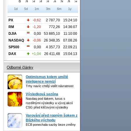
1d
5d
1m
3m
6m
1y
PX
-0,62
2 787,70
15:24:10
RM
-1,20
772,26
14:36:07
DJIA
0,00
53 885,10
11:10:00
NASDAQ
-0,06
26 348,35
07.08.26
SP500
0,00
4 357,73
22.09.21
DAX
+1,04
26 411,48
15:04:13
Odborné články
Optimismus kolem umělé
inteligence nemizí
Trhy navíc chtějí vidět návratnost
Výsledková sezóna
Nasdaq pod tlakem, luxus s
rozdílnými výsledky a vývoj akcií
CSG před klíčovými výsledky
Varování před ropným šokem z
Blízkého východu
ECB ponechala sazby beze změny