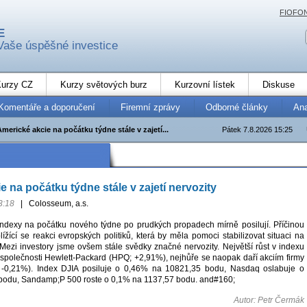
FIOFO
E
Vaše úspěšné investice
urzy CZ
Kurzy světových burz
Kurzovní lístek
Diskuse
Komentáře a doporučení
Firemní zprávy
Odborné články
An
Americké akcie na počátku týdne stále v zajetí...
Pátek 7.8.2026 15:25
 na počátku týdne stále v zajetí nervozity
3:18
|
Colosseum, a.s.
ndexy na počátku nového týdne po prudkých propadech mírně posilují. Příčinou
ížící se reakci evropských politiků, která by měla pomoci stabilizovat situaci na
 Mezi investory jsme ovšem stále svědky značné nervozity. Největší růst v indexu
e společnosti Hewlett-Packard (HPQ; +2,91%), nejhůře se naopak daří akciím firmy
-0,21%). Index DJIA posiluje o 0,46% na 10821,35 bodu, Nasdaq oslabuje o
bodu, Sandamp;P 500 roste o 0,1% na 1137,57 bodu. and#160;
Autor: Petr Čermák