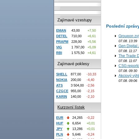
Zajímavé vzestupy
Poslední zpráv
EMAN
43,00
+7,50
Groupon zvý
DETEL
710,00
+6,61
07.08. 13:39
PRAPM
228,00
+5,56
Gen Digital 
VIG
1 797,00
+5,09
07.08. 11:17
RBI
1 575,50
+4,61
The Trade D
07.08. 11:07
Zajímavé poklesy
CSG reporto
07.08. 09:30
SHELL
877,00
-10,33
Akciový výh
NOKIA
200,00
-4,40
07.08. 09:06
ATS
3 504,00
-2,56
CZGCE
955,00
-2,15
KARIN
140,00
-2,10
Kurzovní lístek
EUR
24,265
-0,22
HUF
6,654
+0,01
JPY
13,286
+0,01
PLN
5,646
-0,24