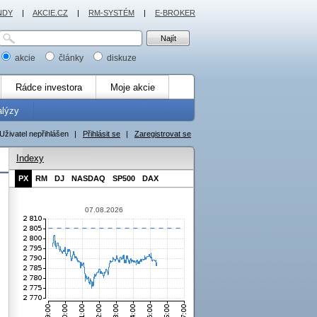
NDY
|
AKCIE.CZ
|
RM-SYSTÉM
|
E-BROKER
akcie
články
diskuze
Rádce investora
Moje akcie
alýzy
Uživatel nepřihlášen
|
Přihlásit se
|
Zaregistrovat se
Indexy
PX
RM
DJ
NASDAQ
SP500
DAX
07.08.2026