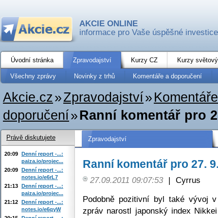
AKCIE ONLINE
informace pro Vaše úspěšné investice
Úvodní stránka
Zpravodajství
Kurzy CZ
Kurzy světový
Všechny zprávy
Novinky z trhů
Komentáře a doporučení
Akcie.cz
»
Zpravodajství
»
Komentáře
doporučení
»
Ranní komentář pro 27
Právě diskutujete
Zpravodajství
20:09
Denní report -...:
Ranní komentář pro 27. 9
paiza.io/projec...
20:09
Denní report -...:
notes.io/e6rL7
27.09.2011 09:07:53
|
Cyrrus
21:13
Denní report -...:
paiza.io/projec...
Podobně pozitivní byl také vývoj v
21:12
Denní report -...:
zpráv narostl japonský index Nikkei
notes.io/e6qyW
20:15
Denní report -...: