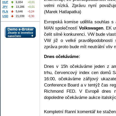
HUF
6,654
+0,01
velmi nízká. Zprávu nyní považu
JPY
13,286
+0,01
(Marek Hatlapatka)
PLN
5,646
-0,24
USD
21,039
-0,30
Evropská komise udělila souhlas s 
MAN společností
Volkswagen
. EK u
čelit silné konkurenci. VW bude vla
VW již o velké pravděpodobnosti s
zpráva proto bude mít neutrální vliv
Dnes očekáváme:
Dnes v 15h očekáváme jeden z ame
trhu, červencový index cen domů S&
16:00, očekáváme zářijový ukazate
Conference Board a v tentýž čas reg
Richmond FED. V Evropě dnes n
dopoledne očekáváme aukce italskýc
Kompletní Ranní komentář ke staže