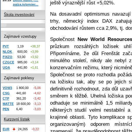
ještě výraznější růst +5,02%.
paiza.io/projec...
Na dosavadní optimismus navazují
Škola investování
trhy, německý index DAX zahajuj
obchodování růstem cca 2,9%, tj. do
Zajímavé vzestupy
Společnost
New World Resource
průzkum rozsáhlých ložisek uh
PVT
1,19
+38,37
NLOK
600,00
+3,99
Připomínáme, že důl Frenštát zač
FIXZO
53,00
+3,92
minulého století, nikdy ale nebyl
CZGCE
985,00
+3,14
konzervačním režimu, který nicméně
UQA
441,80
+1,61
Společnost se proto rozhodla požá
Zajímavé poklesy
na ložisku tak, aby se po jejich 
definitivně rozhodnout, zda důl uza
VOW3
1 800,00
-5,06
CSG
441,60
-4,62
směrem k těžbě. Uhelná ložiska po
CTP
361,20
-3,42
odhaduje se minimálně 1,5 miliard
MATTE
18 600,00
-3,13
některých studií velmi nestabilní
PEN
6,40
-3,03
krajinné oblasti. Tyto komplikace
Kurzovní lístek
organizovaným) odporem místní
EUR
24,265
-0,22
znamenají, že pravděpodobnost těžby