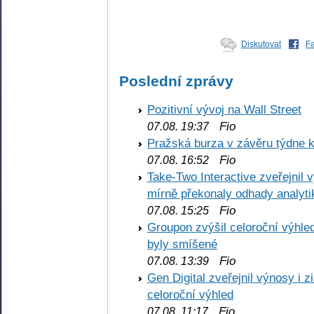
Diskutovat
F
Poslední zprávy
Pozitivní vývoj na Wall Street
Fio
07.08. 19:37
Pražská burza v závěru týdne k
Fio
07.08. 16:52
Take-Two Interactive zveřejnil 
mírně překonaly odhady analyti
Fio
07.08. 15:25
Groupon zvýšil celoroční výhl
byly smíšené
Fio
07.08. 13:39
Gen Digital zveřejnil výnosy i 
celoroční výhled
Fio
07.08. 11:17