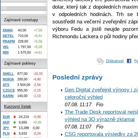
dolar, který tak z dopoledních maxim 
v odpoledních hodinách. Trh se 
Zajímavé vzestupy
soustředit na večerní zveřejnění zá
výboru Fedu a jistě neujde pozorn
EMAN
43,00
+7,50
Richmondu Lackera o půl hodiny před
DETEL
710,00
+6,61
PRAPM
228,00
+5,56
VIG
1 797,00
+5,09
RBI
1 575,50
+4,61
Diskutovat
F
Zajímavé poklesy
SHELL
877,00
-10,33
Poslední zprávy
NOKIA
200,00
-4,40
ATS
3 504,00
-2,56
Gen Digital zveřejnil výnosy i 
CZGCE
955,00
-2,15
KARIN
140,00
-2,10
celoroční výhled
Fio
07.08. 11:17
Kurzovní lístek
The Trade Desk reportoval nejs
EUR
24,210
-0,08
výhled na 3Q výrazně zklamal
HUF
6,655
+0,35
Fio
07.08. 11:07
JPY
13,288
0,00
CSG reportovala výsledky za 2
PLN
5,632
-0,24