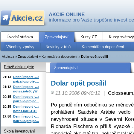
AKCIE ONLINE
informace pro Vaše úspěšné investice
Úvodní stránka
Zpravodajství
Kurzy CZ
Kurzy světový
Všechny zprávy
Novinky z trhů
Komentáře a doporučení
Akcie.cz
»
Zpravodajství
»
Komentáře a doporučení
»
Dolar opět posílil
Právě diskutujete
Zpravodajství
21:13
Denní report -...:
Dolar opět posílil
paiza.io/projec...
21:12
Denní report -...:
notes.io/e6qyW
11.10.2006 09:40:12
|
Colosseum,
20:15
Denní report -...:
paiza.io/projec...
Po pondělním odpočinku se měnové 
20:15
Denní report -...:
prohlášení Saudské Arábie vedlo 
notes.io/e5TUT
17:50
Denní report -...:
nevyhrocení situace v Severní Kore
paiza.io/projec...
Richarda Fischera o příliš vysoké .
Škola investování
americký akciový trh, pokračoval vč