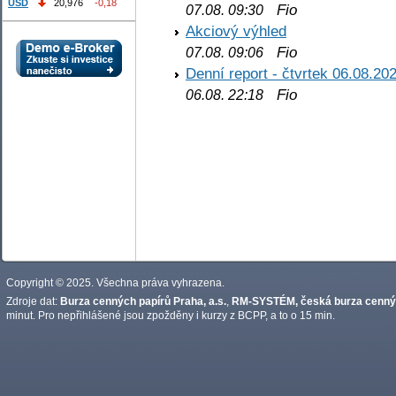
USD
20,976
-0,18
Fio
07.08. 09:30
Akciový výhled
Fio
07.08. 09:06
Denní report - čtvrtek 06.08.20
Fio
06.08. 22:18
Copyright © 2025. Všechna práva vyhrazena.
Zdroje dat:
Burza cenných papírů Praha, a.s.
,
RM-SYSTÉM, česká burza cennýc
minut. Pro nepřihlášené jsou zpožděny i kurzy z BCPP, a to o 15 min.