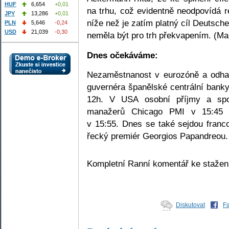
HUF
6,654
+0,01
na trhu, což evidentně neodpovídá r
JPY
13,286
+0,01
níže než je zatím platný cíl Deutsch
PLN
5,646
-0,24
USD
21,039
-0,30
neměla být pro trh překvapením. (Ma
Dnes očekáváme:
Nezaměstnanost v eurozóně a odha
guvernéra španělské centrální banky
12h. V USA osobní příjmy a spo
manažerů Chicago PMI v 15:45 a
v 15:55. Dnes se také sejdou franc
řecký premiér Georgios Papandreou.
Kompletní Ranní komentář ke staže
Diskutovat
F