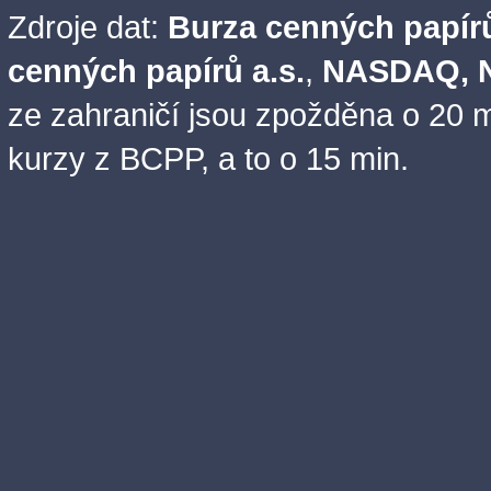
Zdroje dat:
Burza cenných papírů
cenných papírů a.s.
,
NASDAQ, N
ze zahraničí jsou zpožděna o 20 m
kurzy z BCPP, a to o 15 min.