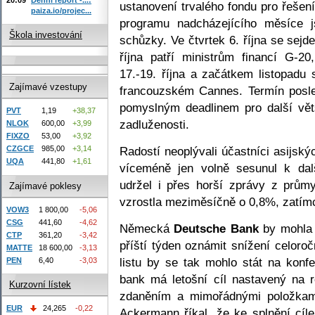
ustanovení trvalého fondu pro řešen
paiza.io/projec...
programu nadcházejícího měsíce j
Škola investování
schůzky. Ve čtvrtek 6. října se sejd
října patří ministrům financí G-2
17.-19. října a začátkem listopadu
Zajímavé vzestupy
francouzském Cannes. Termín posl
pomyslným deadlinem pro další vět
PVT
1,19
+38,37
zadluženosti.
NLOK
600,00
+3,99
FIXZO
53,00
+3,92
Radostí neoplývali účastníci asijsk
CZGCE
985,00
+3,14
UQA
441,80
+1,61
víceméně jen volně sesunul k da
udržel i přes horší zprávy z prům
Zajímavé poklesy
vzrostla meziměsíčně o 0,8%, zatímc
VOW3
1 800,00
-5,06
CSG
441,60
-4,62
Německá
Deutsche Bank
by mohla 
CTP
361,20
-3,42
příští týden oznámit snížení celoro
MATTE
18 600,00
-3,13
listu by se tak mohlo stát na konf
PEN
6,40
-3,03
bank má letošní cíl nastavený na 
Kurzovní lístek
zdaněním a mimořádnými položkam
EUR
24,265
-0,22
Ackermann říkal, že ke splnění cíl