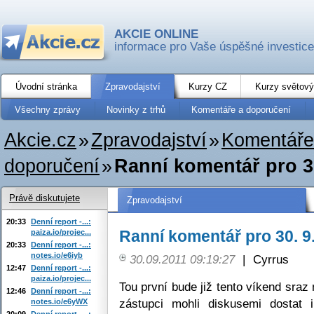
AKCIE ONLINE
informace pro Vaše úspěšné investice
Úvodní stránka
Zpravodajství
Kurzy CZ
Kurzy světový
Všechny zprávy
Novinky z trhů
Komentáře a doporučení
Akcie.cz
»
Zpravodajství
»
Komentáře
doporučení
»
Ranní komentář pro 30
Právě diskutujete
Zpravodajství
20:33
Denní report -...:
Ranní komentář pro 30. 9
paiza.io/projec...
20:33
Denní report -...:
notes.io/e6iyb
30.09.2011 09:19:27
|
Cyrrus
12:47
Denní report -...:
paiza.io/projec...
Tou první bude již tento víkend sraz
12:46
Denní report -...:
zástupci mohli diskusemi dostat 
notes.io/e6yWX
20:09
Denní report -...: