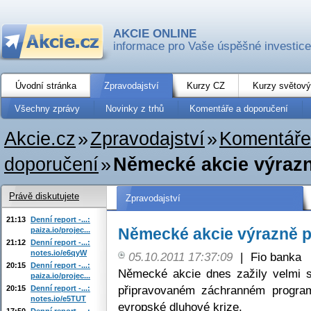
AKCIE ONLINE
informace pro Vaše úspěšné investice
Úvodní stránka
Zpravodajství
Kurzy CZ
Kurzy světový
Všechny zprávy
Novinky z trhů
Komentáře a doporučení
Akcie.cz
»
Zpravodajství
»
Komentáře
doporučení
»
Německé akcie výrazn
Právě diskutujete
Zpravodajství
21:13
Denní report -...:
Německé akcie výrazně po
paiza.io/projec...
21:12
Denní report -...:
notes.io/e6qyW
05.10.2011 17:37:09
|
Fio banka
20:15
Denní report -...:
Německé akcie dnes zažily velmi si
paiza.io/projec...
připravovaném záchranném program
20:15
Denní report -...:
notes.io/e5TUT
evropské dluhové krize.
17:50
Denní report -...: