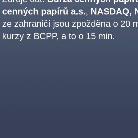
cenných papírů a.s.
,
NASDAQ, N
ze zahraničí jsou zpožděna o 20 m
kurzy z BCPP, a to o 15 min.