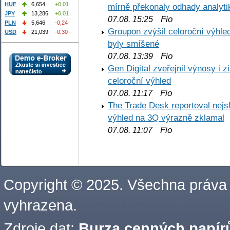
HUF
6,654
+0,01
mírně překonaly odhady analyti
JPY
13,286
+0,01
Fio
07.08. 15:25
PLN
5,646
-0,24
Groupon zvýšil celoroční výhl
USD
21,039
-0,30
byly smíšené
Fio
07.08. 13:39
Gen Digital zveřejnil výnosy i 
celoroční výhled
Fio
07.08. 11:17
The Trade Desk reportoval nejs
výhled na 3Q výrazně zklamal
Fio
07.08. 11:07
Copyright © 2025. Všechna práva
vyhrazena.
Zdroje dat:
Burza cenných papírů