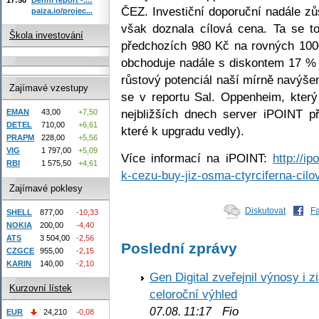
ČEZ. Investiční doporuční nadále z
paiza.io/projec...
však doznala cílová cena. Ta se t
Škola investování
předchozích 980 Kč na rovných 1000
obchoduje nadále s diskontem 17 
růstový potenciál naší mírně navýšen
Zajímavé vzestupy
se v reportu Sal. Oppenheim, kter
nejbližších dnech server iPOINT př
EMAN
43,00
+7,50
DETEL
710,00
+6,61
které k upgradu vedly).
PRAPM
228,00
+5,56
VIG
1 797,00
+5,09
Více informací na iPOINT:
http://i
RBI
1 575,50
+4,61
k-cezu-buy-jiz-osma-ctyrciferna-cilo
Zajímavé poklesy
Diskutovat
F
SHELL
877,00
-10,33
NOKIA
200,00
-4,40
ATS
3 504,00
-2,56
Poslední zprávy
CZGCE
955,00
-2,15
KARIN
140,00
-2,10
Gen Digital zveřejnil výnosy i 
Kurzovní lístek
celoroční výhled
Fio
07.08. 11:17
EUR
24,210
-0,08