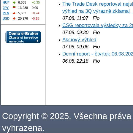
HUF
6,655
+0,35
The Trade Desk reportoval nejs
JPY
13,288
0,00
výhled na 3Q výrazně zklamal
PLN
5,632
-0,24
Fio
07.08. 11:07
USD
20,976
-0,18
CSG reportovala výsledky za 2
Fio
07.08. 09:30
Akciový výhled
Fio
07.08. 09:06
Denní report - čtvrtek 06.08.20
Fio
06.08. 22:18
Copyright © 2025. Všechna práva
vyhrazena.