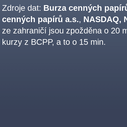
Zdroje dat:
Burza cenných papírů
cenných papírů a.s.
,
NASDAQ, N
ze zahraničí jsou zpožděna o 20 m
kurzy z BCPP, a to o 15 min.