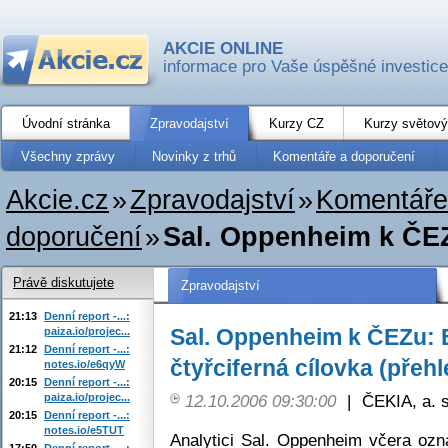
AKCIE ONLINE
informace pro Vaše úspěšné investice
Úvodní stránka
Zpravodajství
Kurzy CZ
Kurzy světový
Všechny zprávy
Novinky z trhů
Komentáře a doporučení
Akcie.cz
»
Zpravodajství
»
Komentáře
doporučení
»
Sal. Oppenheim k ČEZu
Právě diskutujete
Zpravodajství
21:13
Denní report -...:
Sal. Oppenheim k ČEZu: 
paiza.io/projec...
21:12
Denní report -...:
čtyřciferná cílovka (přeh
notes.io/e6qyW
20:15
Denní report -...:
paiza.io/projec...
12.10.2006 09:30:00
|
ČEKIA, a. s
20:15
Denní report -...:
notes.io/e5TUT
Analytici Sal. Oppenheim včera ozná
17:50
Denní report -...: