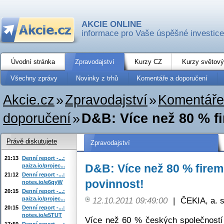
AKCIE ONLINE
informace pro Vaše úspěšné investice
Úvodní stránka
Zpravodajství
Kurzy CZ
Kurzy světový
Všechny zprávy
Novinky z trhů
Komentáře a doporučení
Akcie.cz
»
Zpravodajství
»
Komentáře
doporučení
»
D&B: Více než 80 % fi
Právě diskutujete
Zpravodajství
21:13
Denní report -...:
D&B: Více než 80 % firem
paiza.io/projec...
21:12
Denní report -...:
povinnost!
notes.io/e6qyW
20:15
Denní report -...:
paiza.io/projec...
12.10.2011 09:49:00
|
ČEKIA, a. s
20:15
Denní report -...:
notes.io/e5TUT
Více než 60 % českých společností 
17:50
Denní report -...: