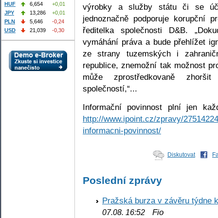
HUF
6,654
+0,01
výrobky a služby státu či se úč
JPY
13,286
+0,01
jednoznačně podporuje korupční pr
PLN
5,646
-0,24
ředitelka společnosti D&B. „Dok
USD
21,039
-0,30
vymáhání práva a bude přehlížet ig
ze strany tuzemských i zahranič
republice, znemožní tak možnost pro
může zprostředkovaně zhoršit
společností,“...
Informační povinnost plní jen kaž
http://www.ipoint.cz/zpravy/27514224
informacni-povinnost/
Diskutovat
F
Poslední zprávy
Pražská burza v závěru týdne k
Fio
07.08. 16:52