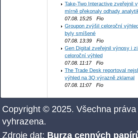
Take-Two Interactive zveřejnil 
mírně překonaly odhady analyti
Fio
07.08. 15:25
Groupon zvýšil celoroční výhl
byly smíšené
Fio
07.08. 13:39
Gen Digital zveřejnil výnosy i 
celoroční výhled
Fio
07.08. 11:17
The Trade Desk reportoval nejs
výhled na 3Q výrazně zklamal
Fio
07.08. 11:07
Copyright © 2025. Všechna práva
vyhrazena.
Zdroje dat:
Burza cenných papírů