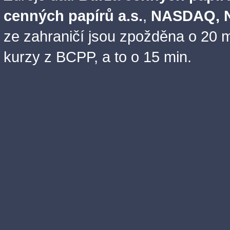
cenných papírů a.s.
,
NASDAQ, N
ze zahraničí jsou zpožděna o 20 m
kurzy z BCPP, a to o 15 min.