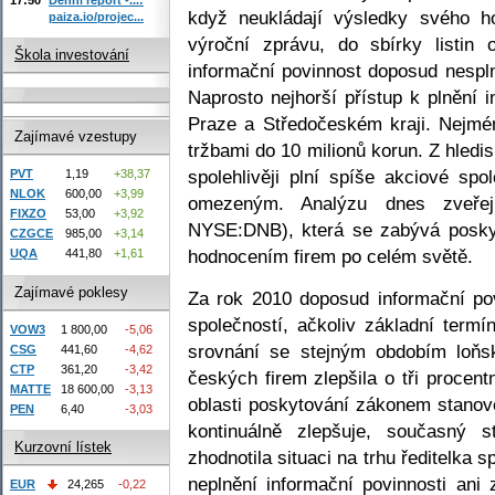
když neukládají výsledky svého h
paiza.io/projec...
výroční zprávu, do sbírky listin 
Škola investování
informační povinnost doposud nespl
Naprosto nejhorší přístup k plnění 
Praze a Středočeském kraji. Nejmén
Zajímavé vzestupy
tržbami do 10 milionů korun. Z hled
spolehlivěji plní spíše akciové sp
PVT
1,19
+38,37
NLOK
600,00
+3,99
omezeným. Analýzu dnes zveře
FIXZO
53,00
+3,92
NYSE:DNB), která se zabývá posky
CZGCE
985,00
+3,14
hodnocením firem po celém světě.
UQA
441,80
+1,61
Zajímavé poklesy
Za rok 2010 doposud informační po
společností, ačkoliv základní term
VOW3
1 800,00
-5,06
srovnání se stejným obdobím loňs
CSG
441,60
-4,62
CTP
361,20
-3,42
českých firem zlepšila o tři procent
MATTE
18 600,00
-3,13
oblasti poskytování zákonem stanov
PEN
6,40
-3,03
kontinuálně zlepšuje, současný s
Kurzovní lístek
zhodnotila situaci na trhu ředitelka
neplnění informační povinnosti ani 
EUR
24,265
-0,22