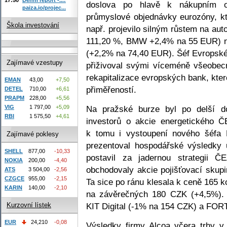
doslova po hlavě k nákupním 
paiza.io/projec...
průmyslové objednávky eurozóny, kt
Škola investování
např. projevilo silným růstem na au
111,20 %, BMW +2,4% na 55 EUR) ne
(+2,2% na 74,40 EUR). Šéf Evropské
Zajímavé vzestupy
přiživoval svými víceméně všeobec
rekapitalizace evropských bank, kte
EMAN
43,00
+7,50
přiměřeností.
DETEL
710,00
+6,61
PRAPM
228,00
+5,56
Na pražské burze byl po delší do
VIG
1 797,00
+5,09
RBI
1 575,50
+4,61
investorů o akcie energetického
k tomu i vystoupení nového šéfa 
Zajímavé poklesy
prezentoval hospodářské výsledky 
SHELL
877,00
-10,33
postavil za jadernou strategii 
NOKIA
200,00
-4,40
obchodovaly akcie pojišťovací sku
ATS
3 504,00
-2,56
CZGCE
955,00
-2,15
Ta sice po ránu klesala k ceně 165 ko
KARIN
140,00
-2,10
na závěrečných 180 CZK (+4,5%).
KIT Digital (-1% na 154 CZK) a FOR
Kurzovní lístek
EUR
24,210
-0,08
Výsledky firmy Alcoa včera trhy v