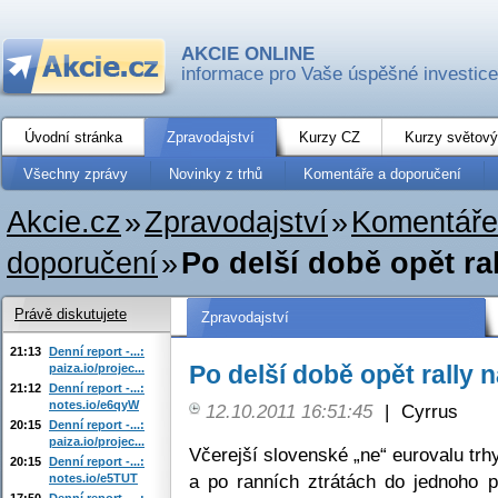
AKCIE ONLINE
informace pro Vaše úspěšné investice
Úvodní stránka
Zpravodajství
Kurzy CZ
Kurzy světový
Všechny zprávy
Novinky z trhů
Komentáře a doporučení
Akcie.cz
»
Zpravodajství
»
Komentáře
doporučení
»
Po delší době opět ra
Právě diskutujete
Zpravodajství
21:13
Denní report -...:
Po delší době opět rally 
paiza.io/projec...
21:12
Denní report -...:
notes.io/e6qyW
12.10.2011 16:51:45
|
Cyrrus
20:15
Denní report -...:
paiza.io/projec...
Včerejší slovenské „ne“ eurovalu trhy
20:15
Denní report -...:
a po ranních ztrátách do jednoho p
notes.io/e5TUT
17:50
Denní report -...: