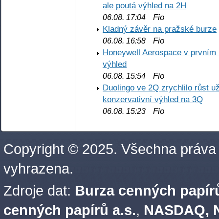
ale poutá výhled na 2H
Fio
06.08. 17:04
Kladný závěr na pražské burze
Fio
06.08. 16:58
Honeywell Aerospace v prvním re
výhled
Fio
06.08. 15:54
Duolingo ve 2Q zrychlilo růst už
konzervativní výhled na 3Q
Fio
06.08. 15:23
Copyright © 2025. Všechna práva
vyhrazena.
Zdroje dat:
Burza cenných papírů
cenných papírů a.s.
,
NASDAQ, N