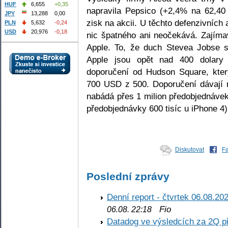
HUF
6,655
+0,35
napravila Pepsico (+2,4% na 62,40 
JPY
13,288
0,00
zisk na akcii. U těchto defenzivních
PLN
5,632
-0,24
USD
20,976
-0,18
nic špatného ani neočekává. Zajíma
Apple. To, že duch Stevea Jobse st
Apple jsou opět nad 400 dolary
doporučení od Hudson Square, kter
700 USD z 500. Doporučení dávají n
nabádá přes 1 milion předobjednáve
předobjednávky 600 tisíc u iPhone 4)
Diskutovat
F
Poslední zprávy
Denní report - čtvrtek 06.08.20
Fio
06.08. 22:18
Datadog ve výsledcích za 2Q př