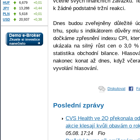
včetně svých finančních závazků. Te
HUF
6,679
+0,01
k žádné podstatné tržní reakci.
JPY
13,288
+0,44
PLN
5,618
+0,01
USD
20,937
+0,38
Dnes budou zveřejněny důležité ú
trhu, spolu s indikátorem důvěry mi
dočkáme zpřesnění indexu CPI, kter
ukázala na silný růst cen o 3,0 
statistika obchodní bilance. Hlaso
nakonec konat až dnes, když včera
vyvolání hlasování.
Diskutovat
F
Poslední zprávy
CVS Health ve 2Q překonala odh
akcie klesají kvůli obavám o ro
Fio
05.08. 17:14