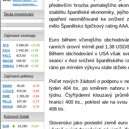
především hrozba pomalejšího ekon
paiza.io/projec...
stabilitu španělské ekonomiky, jejího
Škola investování
opatření nesměřované ke snížení z
mělo Španělsko špičkový rating AAA
Zajímavé vzestupy
Euro během včerejšího obchodován
ATS
3 596,00
+15,85
ranních úrovní mírně pod 1,38 USD/E
KGH
1 942,60
+3,98
Během obchodování v USA však své 
FACC
423,50
+3,93
seanci v Asii snížení španělského r
MACIN
158,50
+3,59
ERBAG
2 891,00
+2,48
ráno po mírném výkyvu stále drželo
Zajímavé poklesy
Počet nových žádostí o podporu v n
EMAN
40,00
-4,76
týden 404 tis. po směrem nahoru r
CZGCE
976,00
-3,56
týdnu. Čtyřtýdenní klouzavý prům
RWE
1 355,00
-2,84
hranicí 400 tis., poklesl ale na svo
PILLE
107,00
-2,73
NOKIA
209,20
-2,70
408 tis.
Kurzovní lístek
Slovensko jako poslední země euro
EUR
24,190
+0,04