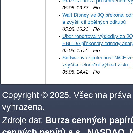
Pražská burza při smíšeném výv
Fio
05.08. 16:37
Walt Disney ve 3Q překonal odha
a zvýšil cíl zpětných odkupů
Fio
05.08. 16:23
Uber reportoval výsledky za 2Q,
EBITDA překonaly odhady analy
Fio
05.08. 15:55
Softwarová společnost NiCE ve
zvýšila celoroční výhled zisku
Fio
05.08. 14:42
Copyright © 2025. Všechna práva
vyhrazena.
Zdroje dat:
Burza cenných papírů
cenných papírů a.s.
,
NASDAQ, N