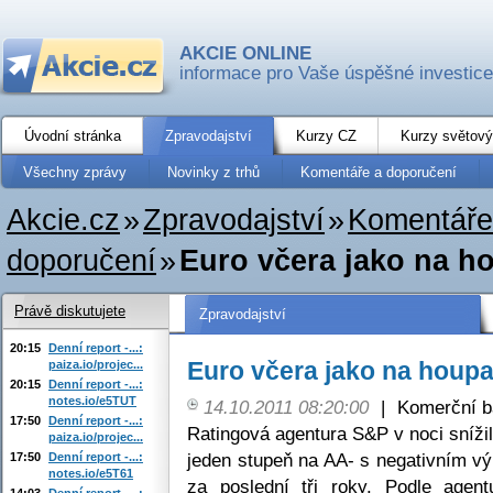
AKCIE ONLINE
informace pro Vaše úspěšné investice
Úvodní stránka
Zpravodajství
Kurzy CZ
Kurzy světový
Všechny zprávy
Novinky z trhů
Komentáře a doporučení
Akcie.cz
»
Zpravodajství
»
Komentáře
doporučení
»
Euro včera jako na h
Právě diskutujete
Zpravodajství
20:15
Denní report -...:
Euro včera jako na houp
paiza.io/projec...
20:15
Denní report -...:
notes.io/e5TUT
14.10.2011 08:20:00
|
Komerční b
17:50
Denní report -...:
Ratingová agentura S&P v noci sníž
paiza.io/projec...
jeden stupeň na AA- s negativním vý
17:50
Denní report -...:
notes.io/e5T61
za poslední tři roky. Podle agen
14:03
Denní report -...: