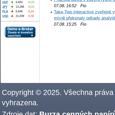
HUF
6,654
+0,01
Fio
07.08. 16:52
JPY
13,286
+0,01
Take-Two Interactive zveřejnil 
PLN
5,646
-0,24
USD
21,039
-0,30
mírně překonaly odhady analyti
Fio
07.08. 15:25
Copyright © 2025. Všechna práva
vyhrazena.
Zdroje dat:
Burza cenných papírů