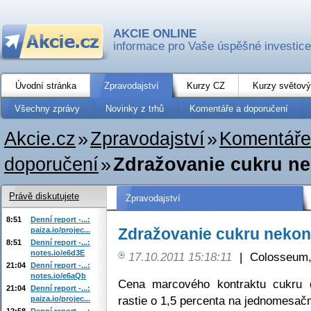
AKCIE ONLINE
informace pro Vaše úspěšné investice
Úvodní stránka
Zpravodajství
Kurzy CZ
Kurzy světový
Všechny zprávy
Novinky z trhů
Komentáře a doporučení
Akcie.cz
»
Zpravodajství
»
Komentáře
doporučení
»
Zdražovanie cukru ne
Právě diskutujete
Zpravodajství
8:51
Denní report -...:
Zdražovanie cukru nekon
paiza.io/projec...
8:51
Denní report -...:
notes.io/e6d3E
17.10.2011 15:18:11
|
Colosseum,
21:04
Denní report -...:
notes.io/e6aQb
Cena marcového kontraktu cukru d
21:04
Denní report -...:
rastie o 1,5 percenta na jednomesa
paiza.io/projec...
12:58
Denní report -...: