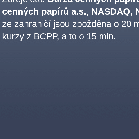
cenných papírů a.s.
,
NASDAQ, N
ze zahraničí jsou zpožděna o 20 m
kurzy z BCPP, a to o 15 min.