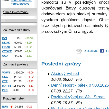
komoditu sú v posledných dňoch
notes.io/e6ay9
ukončovaní žatvy cukrovej trstin
Škola investování
dodávateľom tejto sladkej surovin
vysokom globálnom dopyte. Obje
brazílskych prístavoch sa minulý t
Zajímavé vzestupy
predovšetkým Čína a Egypt.
PVT
1,19
+38,37
NLOK
600,00
+3,99
FIXZO
53,00
+3,92
Diskutovat
F
CZGCE
985,00
+3,14
UQA
441,80
+1,61
Poslední zprávy
Zajímavé poklesy
VOW3
1 800,00
-5,06
Akciový výhled
CSG
441,60
-4,62
Fio
10.08. 09:00
CTP
361,20
-3,42
Denní report - pátek 07.08.2026
MATTE
18 600,00
-3,13
PEN
6,40
-3,03
Fio
07.08. 22:27
Pozitivní vývoj na Wall Street
Kurzovní lístek
Fio
07.08. 19:37
EUR
24,265
-0,22
Pražská burza v závěru týdne k