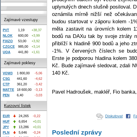
uplynulých dnech slušně posiloval. D
oznámila mírně nižší než očekáva
Zajímavé vzestupy
budou startovat v záporu kolem -1%
měla zastavit na úrovních kolem 
PVT
1,19
+38,37
bodů na DAXu tak by svoje ztráty n
NLOK
600,00
+3,99
FIXZO
53,00
+3,92
přiblíží k hladině 900 bodů a jeho z
CZGCE
985,00
+3,14
-1%. V červených číslech se budo
UQA
441,80
+1,61
Erste je podporou hladina kolem 38
Zajímavé poklesy
Kč. Bude zajímavé sledovat, zdali 
140 Kč.
VOW3
1 800,00
-5,06
CSG
441,60
-4,62
CTP
361,20
-3,42
MATTE
18 600,00
-3,13
Pavel Hadroušek, makléř, Fio banka,
PEN
6,40
-3,03
Kurzovní lístek
EUR
24,265
-0,22
Diskutovat
F
HUF
6,654
+0,01
JPY
13,286
+0,01
Poslední zprávy
PLN
5,646
-0,24