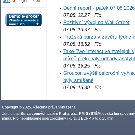
USD
21,039
-0,30
Denní report - pátek 07.08.2026
Fio
07.08. 22:27
Pozitivní vývoj na Wall Street
Fio
07.08. 19:37
Pražská burza v závěru týdne k
Fio
07.08. 16:52
Take-Two Interactive zveřejnil 
mírně překonaly odhady analyti
Fio
07.08. 15:25
Groupon zvýšil celoroční výhl
byly smíšené
Fio
07.08. 13:39
Copyright © 2025. Všechna práva vyhrazena.
Zdroje dat:
Burza cenných papírů Praha, a.s.
,
RM-SYSTÉM, česká burza cennýc
minut. Pro nepřihlášené jsou zpožděny i kurzy z BCPP, a to o 15 min.