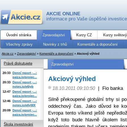
AKCIE ONLINE
informace pro Vaše úspěšné investice
Úvodní stránka
Zpravodajství
Kurzy CZ
Kurzy světový
Všechny zprávy
Novinky z trhů
Komentáře a doporučení
Akcie.cz
»
Zpravodajství
»
Komentáře a doporučení
»
Akciový výhled
Právě diskutujete
Zpravodajství
20:33
Denní report -...:
Akciový výhled
paiza.io/projec...
20:33
Denní report -...:
notes.io/e6iyb
18.10.2011 09:10:50
|
Fio banka
12:47
Denní report -...:
paiza.io/projec...
Silně překoupené globální trhy si p
12:46
Denní report -...:
oddechový čas. Jako důvod ke kor
notes.io/e6yWX
20:09
Denní report -...:
Evropa tento víkend ještě nepředlož
paiza.io/projec...
když toto bude hlavně úkolem li
Škola investování
prodejním tlakem byl včera zejména