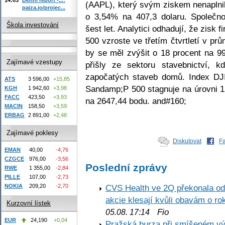
(AAPL), který svým ziskem nenaplnil
paiza.io/projec...
o 3,54% na 407,3 dolaru. Společno
Škola investování
šest let. Analytici odhadují, že zis
500 vzroste ve třetím čtvrtletí v pr
by se měl zvýšit o 18 procent na 99
Zajímavé vzestupy
přišly ze sektoru stavebnictví, k
započatých staveb domů. Index DJ
ATS
3 596,00
+15,85
Sandamp;P 500 stagnuje na úrovni 
KGH
1 942,60
+3,98
FACC
423,50
+3,93
na 2647,44 bodu. and#160;
MACIN
158,50
+3,59
ERBAG
2 891,00
+2,48
Zajímavé poklesy
Diskutovat
F
EMAN
40,00
-4,76
CZGCE
976,00
-3,56
Poslední zprávy
RWE
1 355,00
-2,84
PILLE
107,00
-2,73
NOKIA
209,20
-2,70
CVS Health ve 2Q překonala odh
akcie klesají kvůli obavám o ro
Kurzovní lístek
Fio
05.08. 17:14
EUR
24,190
+0,04
Pražská burza při smíšeném výv