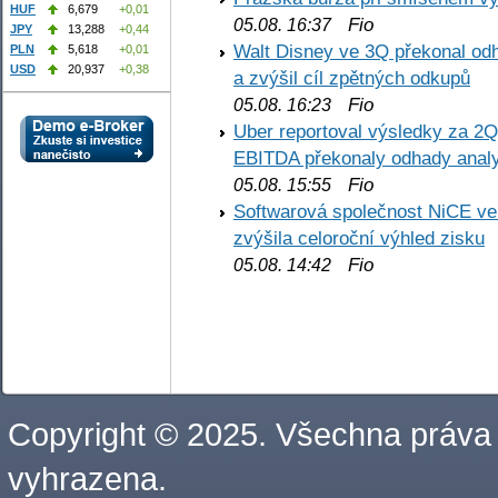
HUF
6,679
+0,01
Fio
05.08. 16:37
JPY
13,288
+0,44
Walt Disney ve 3Q překonal odha
PLN
5,618
+0,01
USD
20,937
+0,38
a zvýšil cíl zpětných odkupů
Fio
05.08. 16:23
Uber reportoval výsledky za 2Q,
EBITDA překonaly odhady analy
Fio
05.08. 15:55
Softwarová společnost NiCE ve
zvýšila celoroční výhled zisku
Fio
05.08. 14:42
Copyright © 2025. Všechna práva
vyhrazena.