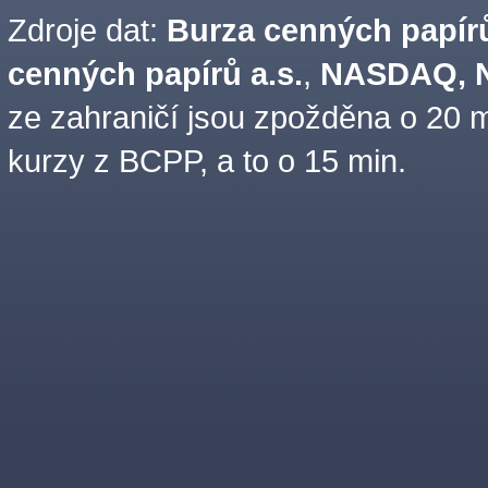
Zdroje dat:
Burza cenných papírů
cenných papírů a.s.
,
NASDAQ, N
ze zahraničí jsou zpožděna o 20 m
kurzy z BCPP, a to o 15 min.