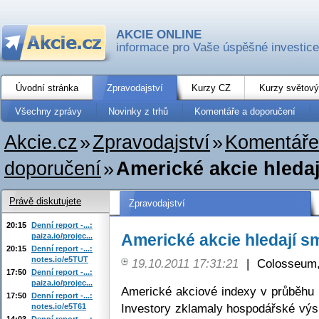
AKCIE ONLINE
informace pro Vaše úspěšné investice
Úvodní stránka
Zpravodajství
Kurzy CZ
Kurzy světový
Všechny zprávy
Novinky z trhů
Komentáře a doporučení
Akcie.cz
»
Zpravodajství
»
Komentáře
doporučení
»
Americké akcie hleda
Právě diskutujete
Zpravodajství
20:15
Denní report -...:
Americké akcie hledají s
paiza.io/projec...
20:15
Denní report -...:
notes.io/e5TUT
19.10.2011 17:31:21
|
Colosseum,
17:50
Denní report -...:
paiza.io/projec...
Americké akciové indexy v průběhu 
17:50
Denní report -...:
Investory zklamaly hospodářské výs
notes.io/e5T61
14:03
Denní report -...: