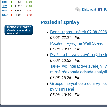
HUF
6,654
+0,01
JPY
13,286
+0,01
Diskutovat
F
PLN
5,646
-0,24
USD
21,039
-0,30
Poslední zprávy
Denní report - pátek 07.08.2026
Fio
07.08. 22:27
Pozitivní vývoj na Wall Street
Fio
07.08. 19:37
Pražská burza v závěru týdne k
Fio
07.08. 16:52
Take-Two Interactive zveřejnil 
mírně překonaly odhady analyti
Fio
07.08. 15:25
Groupon zvýšil celoroční výhl
byly smíšené
Fio
07.08. 13:39