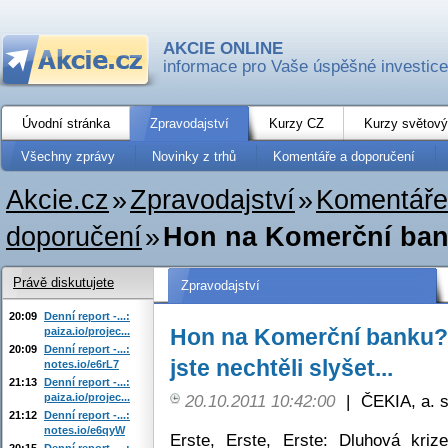
AKCIE ONLINE
informace pro Vaše úspěšné investice
Úvodní stránka
Zpravodajství
Kurzy CZ
Kurzy světový
Všechny zprávy
Novinky z trhů
Komentáře a doporučení
Akcie.cz
»
Zpravodajství
»
Komentáře
doporučení
»
Hon na Komerční bank
Právě diskutujete
Zpravodajství
20:09
Denní report -...:
Hon na Komerční banku?
paiza.io/projec...
20:09
Denní report -...:
jste nechtěli slyšet...
notes.io/e6rL7
21:13
Denní report -...:
paiza.io/projec...
20.10.2011 10:42:00
|
ČEKIA, a. s
21:12
Denní report -...:
notes.io/e6qyW
Erste, Erste, Erste: Dluhová kri
20:15
Denní report -...: