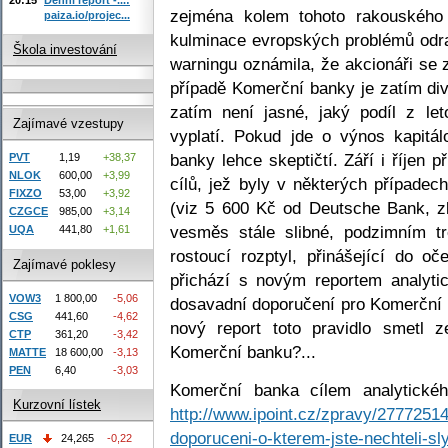
zejména kolem tohoto rakouského 
paiza.io/projec...
kulminace evropských problémů odrazi
Škola investování
warningu oznámila, že akcionáři se z
případě Komerční banky je zatím di
zatím není jasné, jaký podíl z le
Zajímavé vzestupy
vyplatí. Pokud jde o výnos kapitálo
banky lehce skeptičtí. Září i říjen 
PVT
1,19
+38,37
NLOK
600,00
+3,99
cílů, jež byly v některých případec
FIXZO
53,00
+3,92
(viz 5 600 Kč od Deutsche Bank, zk
CZGCE
985,00
+3,14
vesměs stále slibné, podzimním t
UQA
441,80
+1,61
rostoucí rozptyl, přinášející do o
Zajímavé poklesy
přichází s novým reportem analyti
VOW3
1 800,00
-5,06
dosavadní doporučení pro Komerční b
CSG
441,60
-4,62
nový report toto pravidlo smetl z
CTP
361,20
-3,42
Komerční banku?...
MATTE
18 600,00
-3,13
PEN
6,40
-3,03
Komerční banka cílem analytickéh
Kurzovní lístek
http://www.ipoint.cz/zpravy/2777251
doporuceni-o-kterem-jste-nechteli-sly
EUR
24,265
-0,22