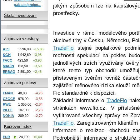
jakým způsobem lze na kapitálových
paiza.io/projec...
prostředky.
Škola investování
Investice v rámci modelového port
Zajímavé vzestupy
akciové trhy v Česku, Německu, Pol
TradeFio
stejné poplatkové podmín
ATS
3 596,00
+15,85
možnosti spekulací na pokles budo
KGH
1 942,60
+3,98
FACC
423,50
+3,93
jednotlivých trzích využívány úvěr
MACIN
158,50
+3,59
které tento typ obchodů umožňují
ERBAG
2 891,00
+2,48
přistaveným úvěrům rovněž částeč
Zajímavé poklesy
zajištění měnového rizika slouží měn
Fio standardně k dispozici.
EMAN
40,00
-4,76
CZGCE
976,00
-3,56
Základní informace o
TradeFio
nale
RWE
1 355,00
-2,84
stránkách www.fio.cz. V příslušn
PILLE
107,00
-2,73
vyfiltrované všechny zprávy ze Zpra
NOKIA
209,20
-2,70
TradeFio
. Zaregistrovaným klientům
Kurzovní lístek
informace o realizaci obchodu zas
Podrobnější informace o struktuře p
EUR
24,190
+0,04