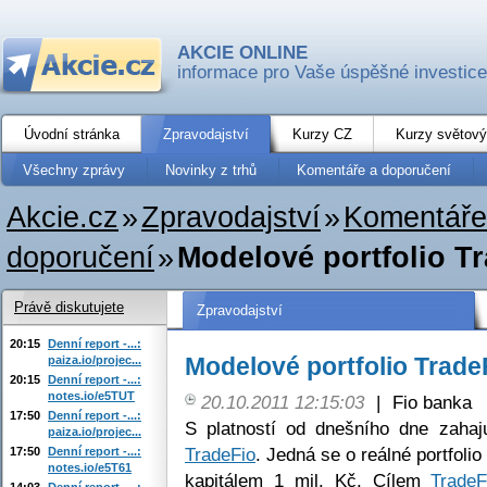
AKCIE ONLINE
informace pro Vaše úspěšné investice
Úvodní stránka
Zpravodajství
Kurzy CZ
Kurzy světový
Všechny zprávy
Novinky z trhů
Komentáře a doporučení
Akcie.cz
»
Zpravodajství
»
Komentáře
doporučení
»
Modelové portfolio Tr
Právě diskutujete
Zpravodajství
20:15
Denní report -...:
Modelové portfolio Trade
paiza.io/projec...
20:15
Denní report -...:
notes.io/e5TUT
20.10.2011 12:15:03
|
Fio banka
17:50
Denní report -...:
S platností od dnešního dne zahaj
paiza.io/projec...
TradeFio
. Jedná se o reálné portfoli
17:50
Denní report -...:
notes.io/e5T61
kapitálem 1 mil. Kč. Cílem
TradeF
14:03
Denní report -...: