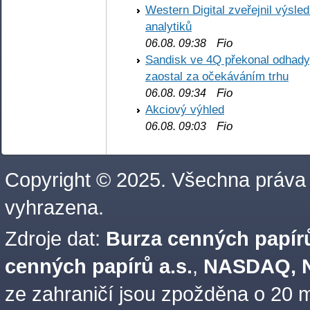
Western Digital zveřejnil výsl
analytiků
Fio
06.08. 09:38
Sandisk ve 4Q překonal odhady,
zaostal za očekáváním trhu
Fio
06.08. 09:34
Akciový výhled
Fio
06.08. 09:03
Copyright © 2025. Všechna práva
vyhrazena.
Zdroje dat:
Burza cenných papírů
cenných papírů a.s.
,
NASDAQ, N
ze zahraničí jsou zpožděna o 20 m