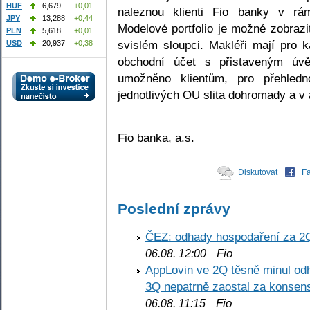
HUF
6,679
+0,01
naleznou klienti Fio banky v rám
JPY
13,288
+0,44
Modelové portfolio je možné zobraz
PLN
5,618
+0,01
svislém sloupci. Makléři mají pro 
USD
20,937
+0,38
obchodní účet s přistaveným úv
umožněno klientům, pro přehled
jednotlivých OU slita dohromady a v 
Fio banka, a.s.
Diskutovat
F
Poslední zprávy
ČEZ: odhady hospodaření za 2
Fio
06.08. 12:00
AppLovin ve 2Q těsně minul od
3Q nepatrně zaostal za konse
Fio
06.08. 11:15