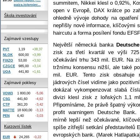
summitem, Nikkei klesl o 0,92%, Kos
paiza.io/projec...
open v Evropě, DAX krátce po zah
Škola investování
ohledně vývoje dohody na opatření 
nepřišly nové informace, klíčovými
haircutu a forma posílení fondu EFSF
Zajímavé vzestupy
Největší německá banka
Deutsche
PVT
1,19
+38,37
zisk za třetí kvartál ve výši 72
NLOK
600,00
+3,99
očekávání trhu 343 mil. EUR. Na zi
FIXZO
53,00
+3,92
tržnímu konsensu nižší, ale také po
CZGCE
985,00
+3,14
UQA
441,80
+1,61
mil. EUR. Tento zisk obsahuje n
jádrových čísel vidíme jako pozitivn
Zajímavé poklesy
dokázal vykompenzovat slabá čísla
VOW3
1 800,00
-5,06
divizi klesl zisk z loňských 1,1
CSG
441,60
-4,62
Připomínáme, že právě špatný výkon
CTP
361,20
-3,42
MATTE
18 600,00
-3,13
profit warningem Deutsche Bank.
PEN
6,40
-3,03
mírně lepší než očekávané, klíčo
spíše zítřejší setkání představitelů
Kurzovní lístek
evropských bank. (Marek Hatlapatka
EUR
24,265
-0,22