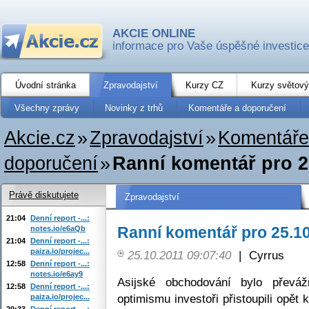
AKCIE ONLINE
informace pro Vaše úspěšné investice
Úvodní stránka
Zpravodajství
Kurzy CZ
Kurzy světový
Všechny zprávy
Novinky z trhů
Komentáře a doporučení
Akcie.cz
»
Zpravodajství
»
Komentáře
doporučení
»
Ranní komentář pro 2
Právě diskutujete
Zpravodajství
21:04
Denní report -...:
Ranní komentář pro 25.1
notes.io/e6aQb
21:04
Denní report -...:
paiza.io/projec...
25.10.2011 09:07:40
|
Cyrrus
12:58
Denní report -...:
notes.io/e6ay9
Asijské obchodování bylo převáž
12:58
Denní report -...:
optimismu investoři přistoupili opět 
paiza.io/projec...
20:33
Denní report -...: