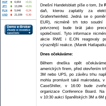
HUF
6,654
+0,01
Dnešní Handelsblatt píše o tom, že
JPY
13,286
+0,01
daň, kterou zaplatily za ele
PLN
5,646
-0,24
USD
21,039
-0,30
Grafenrheinfeld. Jedná se o poměr
EUR), nicméně trh toto soudní r
potvrzeno) bude brát jako prec
společností. Tyto informace nicmén
akcie RWE i E.ON reagovaly po
výraznější reakce. (Marek Hatlapatk
Dnes očekáváme:
Během dneška opět očekáváme
amerických firem, před otevřením tr
3M nebo UPS, po závěru trhu např
mohla promluvit také makrodata, 
CaseShiller, v 16:00 bude zveře
organizace Conference Board. Na
v 10:30 aukci španělských 3M a 6M 