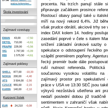
procenta. Na trzích panují stále
paiza.io/projec...
připravuje začátkem prosince refer
Škola investování
Rostoucí obavy panují také u itals
míří na nový rekord 6,4%. Již běh
však prudce obrátil, akciové trhy se
Zajímavé vzestupy
index DAX kolem 14. hodiny posilu
zasedání poprvé v čele s italem M
EMAN
43,00
+7,50
DETEL
710,00
+6,61
snížení základní úrokové sazby o
PRAPM
228,00
+5,56
spekulace o odstoupení řeckého pr
VIG
1 797,00
+5,09
vzápětí premiérem popřeny. Agentur
RBI
1 575,50
+4,61
řecký premiér bude dále postupova
Zajímavé poklesy
ruší nutnost referenda. Politick
SHELL
877,00
-10,33
současnou vysokou volatilitu na 
NOKIA
200,00
-4,40
zajímavý prostor pro spekulativn
ATS
3 504,00
-2,56
práce v USA ve 13:30 SEČ jsou také
CZGCE
955,00
-2,15
KARIN
140,00
-2,10
výkyvů nezůstává ušetřena ani pr
nedaří poslední dobou již tradičn
Kurzovní lístek
sentimentem v zahraničí však nabír
EUR
24,210
-0,08
půdě. Akcie Komerční banky v odp