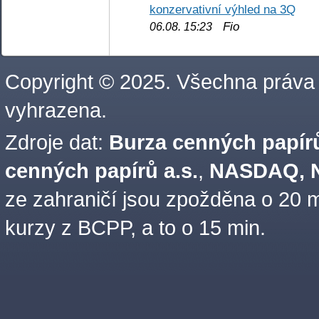
konzervativní výhled na 3Q
Fio
06.08. 15:23
Copyright © 2025. Všechna práva
vyhrazena.
Zdroje dat:
Burza cenných papírů
cenných papírů a.s.
,
NASDAQ, N
ze zahraničí jsou zpožděna o 20 m
kurzy z BCPP, a to o 15 min.