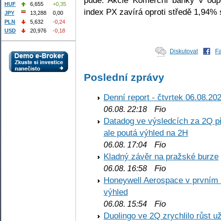
HUF
6,655
+0,35
index PX zavírá oproti středě 1,94% s
JPY
13,288
0,00
PLN
5,632
-0,24
USD
20,976
-0,18
Diskutovat
F
Poslední zprávy
Denní report - čtvrtek 06.08.20
Fio
06.08. 22:18
Datadog ve výsledcích za 2Q př
ale poutá výhled na 2H
Fio
06.08. 17:04
Kladný závěr na pražské burze
Fio
06.08. 16:58
Honeywell Aerospace v prvním re
výhled
Fio
06.08. 15:54
Duolingo ve 2Q zrychlilo růst už