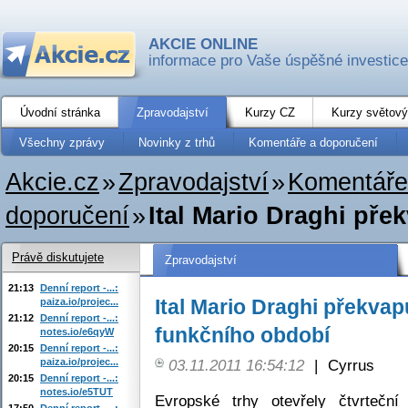
AKCIE ONLINE
informace pro Vaše úspěšné investice
Úvodní stránka
Zpravodajství
Kurzy CZ
Kurzy světový
Všechny zprávy
Novinky z trhů
Komentáře a doporučení
Akcie.cz
»
Zpravodajství
»
Komentáře
doporučení
»
Ital Mario Draghi pře
Právě diskutujete
Zpravodajství
21:13
Denní report -...:
Ital Mario Draghi překva
paiza.io/projec...
21:12
Denní report -...:
funkčního období
notes.io/e6qyW
20:15
Denní report -...:
paiza.io/projec...
03.11.2011 16:54:12
|
Cyrrus
20:15
Denní report -...:
notes.io/e5TUT
Evropské trhy otevřely čtvrtečn
17:50
Denní report -...: