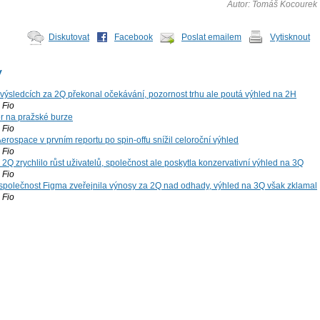
Autor: Tomáš Kocourek
Diskutovat
Facebook
Poslat emailem
Vytisknout
y
výsledcích za 2Q překonal očekávání, pozornost trhu ale poutá výhled na 2H
Fio
r na pražské burze
Fio
rospace v prvním reportu po spin-offu snížil celoroční výhled
Fio
2Q zrychlilo růst uživatelů, společnost ale poskytla konzervativní výhled na 3Q
Fio
společnost Figma zveřejnila výnosy za 2Q nad odhady, výhled na 3Q však zklamal
Fio