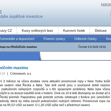
FIOFO
E
Vaše úspěšné investice
urzy CZ
Kurzy světových burz
Kurzovní lístek
Diskuse
Komentáře a doporučení
Firemní zprávy
Odborné články
An
Ropa na tříměsíčním maximu
Čtvrtek 6.8.2026 19:02
ěsíčním maximu
3:24
|
Colosseum, a.s.
ní 3 měsíce se včera dostala cena aktuální prosincové ropy v New Yorku kvůli
e vedení vlád Řecka a Itálie. Tyto dvě země jsou v současné době nejvíce
zadlužením veřejných rozpočtů a s tím spojenými problémy. Itálie byla včera
ůjčit si za dosud největší úrok v historii. Úrok na 10-ti leté dluhopisy se dostal až k
Řecký premiér Papandreu pak potvrdil ochotu odstoupit z funkce pro umožnění
 jednoty, která by měla zaručit pokračování nutných reforem. Prosincová ropa na
a na 95,52 USD za barel. O 1,26 USD výše než v předchozí seanci.