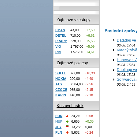
Zajímavé vzestupy
Poslední zpráv
EMAN
43,00
+7,50
DETEL
710,00
+6,61
Datadog ve 
PRAPM
228,00
+5,56
06.08. 17:04
VIG
1 797,00
+5,09
Kladný závě
RBI
1 575,50
+4,61
06.08. 16:58
Honeywell Ae
Zajímavé poklesy
06.08. 15:54
Duolingo ve 
SHELL
877,00
-10,33
06.08. 15:23
NOKIA
200,00
-4,40
Softwarová 
ATS
3 504,00
-2,56
06.08. 14:33
CZGCE
955,00
-2,15
KARIN
140,00
-2,10
Kurzovní lístek
EUR
24,210
-0,08
HUF
6,655
+0,35
JPY
13,288
0,00
PLN
5,632
-0,24