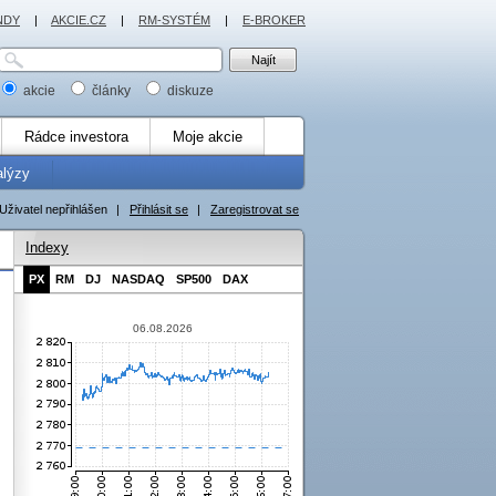
NDY
|
AKCIE.CZ
|
RM-SYSTÉM
|
E-BROKER
akcie
články
diskuze
Rádce investora
Moje akcie
alýzy
Uživatel nepřihlášen
|
Přihlásit se
|
Zaregistrovat se
Indexy
PX
RM
DJ
NASDAQ
SP500
DAX
06.08.2026