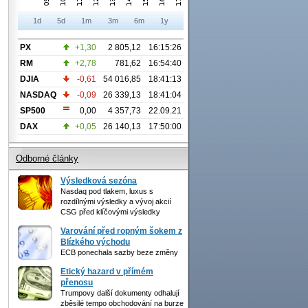
1d
5d
1m
3m
6m
1y
PX
+1,30
2 805,12
16:15:26
RM
+2,78
781,62
16:54:40
DJIA
-0,61
54 016,85
18:41:13
NASDAQ
-0,09
26 339,13
18:41:04
SP500
0,00
4 357,73
22.09.21
DAX
+0,05
26 140,13
17:50:00
Odborné články
Výsledková sezóna
Nasdaq pod tlakem, luxus s
rozdílnými výsledky a vývoj akcií
CSG před klíčovými výsledky
Varování před ropným šokem z
Blízkého východu
ECB ponechala sazby beze změny
Etický hazard v přímém
přenosu
Trumpovy další dokumenty odhalují
zběsilé tempo obchodování na burze