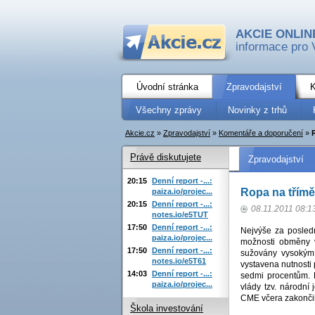
AKCIE ONLIN
informace pro 
Úvodní stránka
Zpravodajství
K
Všechny zprávy
Novinky z trhů
Akcie.cz
»
Zpravodajství
»
Komentáře a doporučení
»
Právě diskutujete
Zpravodajství
20:15
Denní report -...:
Ropa na třím
paiza.io/projec...
20:15
Denní report -...:
08.11.2011 08:1
notes.io/e5TUT
17:50
Denní report -...:
Nejvýše za posled
paiza.io/projec...
možnosti obměny v
17:50
Denní report -...:
sužovány vysokým 
notes.io/e5T61
vystavena nutnosti p
14:03
Denní report -...:
sedmi procentům. 
paiza.io/projec...
vlády tzv. národní
CME včera zakončil
Škola investování