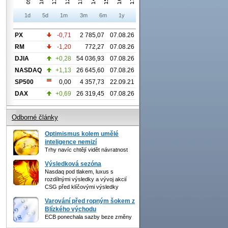
1d
5d
1m
3m
6m
1y
PX
-0,71
2 785,07
07.08.26
RM
-1,20
772,27
07.08.26
DJIA
+0,28
54 036,93
07.08.26
NASDAQ
+1,13
26 645,60
07.08.26
SP500
0,00
4 357,73
22.09.21
DAX
+0,69
26 319,45
07.08.26
Odborné články
Optimismus kolem umělé
inteligence nemizí
Trhy navíc chtějí vidět návratnost
Výsledková sezóna
Nasdaq pod tlakem, luxus s
rozdílnými výsledky a vývoj akcií
CSG před klíčovými výsledky
Varování před ropným šokem z
Blízkého východu
ECB ponechala sazby beze změny