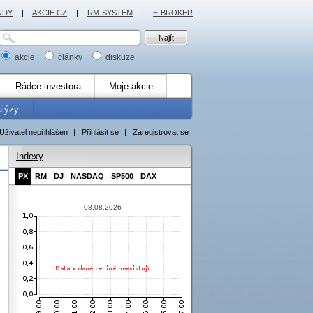
NDY
|
AKCIE.CZ
|
RM-SYSTÉM
|
E-BROKER
akcie
články
diskuze
Rádce investora
Moje akcie
alýzy
Uživatel nepřihlášen
|
Přihlásit se
|
Zaregistrovat se
Indexy
PX
RM
DJ
NASDAQ
SP500
DAX
08.08.2026