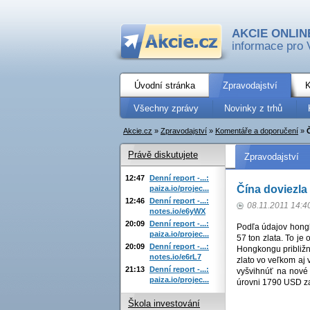
AKCIE ONLIN
informace pro 
Úvodní stránka
Zpravodajství
K
Všechny zprávy
Novinky z trhů
Akcie.cz
»
Zpravodajství
»
Komentáře a doporučení
»
Právě diskutujete
Zpravodajství
12:47
Denní report -...:
Čína doviezla
paiza.io/projec...
12:46
Denní report -...:
08.11.2011 14:4
notes.io/e6yWX
20:09
Denní report -...:
Podľa údajov hongk
paiza.io/projec...
57 ton zlata. To je
20:09
Denní report -...:
Hongkongu približne
notes.io/e6rL7
zlato vo veľkom aj
21:13
Denní report -...:
vyšvihnúť na nové
paiza.io/projec...
úrovni 1790 USD za
Škola investování