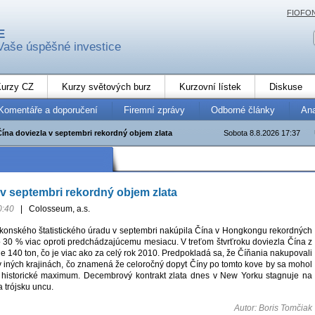
FIOFO
E
Vaše úspěšné investice
urzy CZ
Kurzy světových burz
Kurzovní lístek
Diskuse
Komentáře a doporučení
Firemní zprávy
Odborné články
An
Čína doviezla v septembri rekordný objem zlata
Sobota 8.8.2026 17:37
 v septembri rekordný objem zlata
0:40
|
Colosseum, a.s.
onského štatistického úradu v septembri nakúpila Čína v Hongkongu rekordných
 o 30 % viac oproti predchádzajúcemu mesiacu. V treťom štvrťroku doviezla Čína z
 140 ton, čo je viac ako za celý rok 2010. Predpokladá sa, že Číňania nakupovali
 v iných krajinách, čo znamená že celoročný dopyt Číny po tomto kove by sa mohol
 historické maximum. Decembrový kontrakt zlata dnes v New Yorku stagnuje na
 trójsku uncu.
Autor: Boris Tomčiak