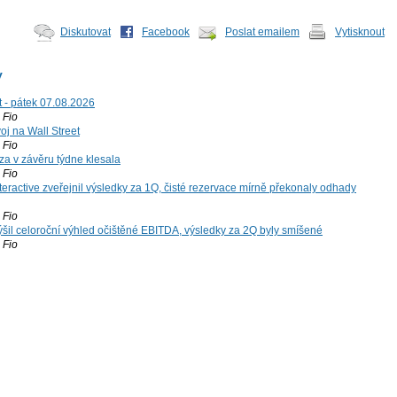
Diskutovat
Facebook
Poslat emailem
Vytisknout
y
t - pátek 07.08.2026
Fio
voj na Wall Street
Fio
za v závěru týdne klesala
Fio
teractive zveřejnil výsledky za 1Q, čisté rezervace mírně překonaly odhady
Fio
šil celoroční výhled očištěné EBITDA, výsledky za 2Q byly smíšené
Fio