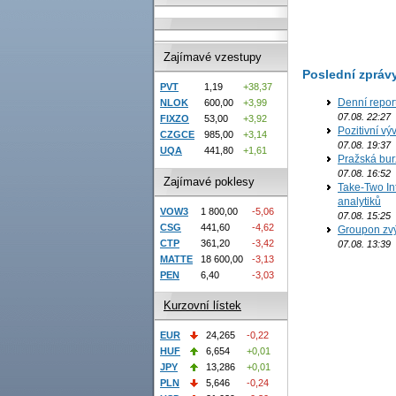
Zajímavé vzestupy
Poslední zpráv
PVT
1,19
+38,37
Denní repor
NLOK
600,00
+3,99
07.08. 22:27
FIXZO
53,00
+3,92
Pozitivní vý
CZGCE
985,00
+3,14
07.08. 19:37
UQA
441,80
+1,61
Pražská bur
07.08. 16:52
Zajímavé poklesy
Take-Two In
analytiků
VOW3
1 800,00
-5,06
07.08. 15:25
CSG
441,60
-4,62
Groupon zvý
CTP
361,20
-3,42
07.08. 13:39
MATTE
18 600,00
-3,13
PEN
6,40
-3,03
Kurzovní lístek
EUR
24,265
-0,22
HUF
6,654
+0,01
JPY
13,286
+0,01
PLN
5,646
-0,24