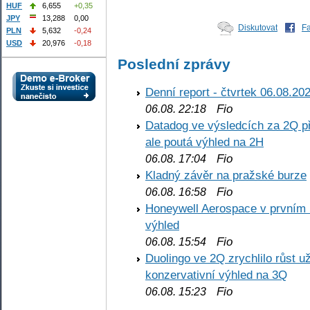
HUF
6,655
+0,35
JPY
13,288
0,00
Diskutovat
F
PLN
5,632
-0,24
USD
20,976
-0,18
Poslední zprávy
Denní report - čtvrtek 06.08.20
Fio
06.08. 22:18
Datadog ve výsledcích za 2Q př
ale poutá výhled na 2H
Fio
06.08. 17:04
Kladný závěr na pražské burze
Fio
06.08. 16:58
Honeywell Aerospace v prvním re
výhled
Fio
06.08. 15:54
Duolingo ve 2Q zrychlilo růst už
konzervativní výhled na 3Q
Fio
06.08. 15:23