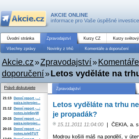
AKCIE ONLINE
informace pro Vaše úspěšné investice
Úvodní stránka
Zpravodajství
Kurzy CZ
Kurzy světový
Všechny zprávy
Novinky z trhů
Komentáře a doporučení
Akcie.cz
»
Zpravodajství
»
Komentáře
doporučení
»
Letos vyděláte na trhu
Právě diskutujete
Zpravodajství
21:13
Denní report -...:
Letos vyděláte na trhu ne
paiza.io/projec...
21:12
Denní report -...:
je propadák?
notes.io/e6qyW
20:15
Denní report -...:
paiza.io/projec...
15.11.2011 11:04:00
|
ČEKIA, a. s
20:15
Denní report -...:
notes.io/e5TUT
Modrou košili máš na pondělí, v úte
17:50
Denní report -...: