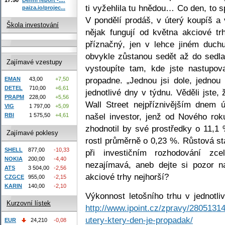
ti vyžehlila tu hnědou… Co den, to 
paiza.io/projec...
V pondělí prodáš, v úterý koupíš a
Škola investování
nějak fungují od května akciové tr
příznačný, jen v lehce jiném duchu
obvykle zůstanou sedět až do sedla
Zajímavé vzestupy
vystoupíte tam, kde jste nastupov
propadne. „Jednou jsi dole, jednou 
EMAN
43,00
+7,50
DETEL
710,00
+6,61
jednotlivé dny v týdnu. Věděli jste,
PRAPM
228,00
+5,56
Wall Street nejpříznivějším dnem 
VIG
1 797,00
+5,09
našel investor, jenž od Nového rok
RBI
1 575,50
+4,61
zhodnotil by své prostředky o 11,1 
Zajímavé poklesy
rostl průměrně o 0,23 %. Růstová st
SHELL
877,00
-10,33
při investičním rozhodování zce
NOKIA
200,00
-4,40
nezajímavá, aneb dejte si pozor n
ATS
3 504,00
-2,56
akciové trhy nejhorší?
CZGCE
955,00
-2,15
KARIN
140,00
-2,10
Výkonnost letošního trhu v jednotl
Kurzovní lístek
http://www.ipoint.cz/zpravy/28051314
utery-ktery-den-je-propadak/
EUR
24,210
-0,08