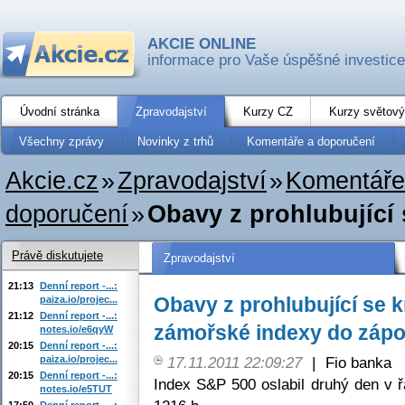
AKCIE ONLINE
informace pro Vaše úspěšné investice
Úvodní stránka
Zpravodajství
Kurzy CZ
Kurzy světový
Všechny zprávy
Novinky z trhů
Komentáře a doporučení
Akcie.cz
»
Zpravodajství
»
Komentáře
doporučení
»
Obavy z prohlubující 
Právě diskutujete
Zpravodajství
21:13
Denní report -...:
Obavy z prohlubující se k
paiza.io/projec...
21:12
Denní report -...:
zámořské indexy do zápo
notes.io/e6qyW
20:15
Denní report -...:
paiza.io/projec...
17.11.2011 22:09:27
|
Fio banka
20:15
Denní report -...:
Index S&P 500 oslabil druhý den v 
notes.io/e5TUT
17:50
Denní report -...: