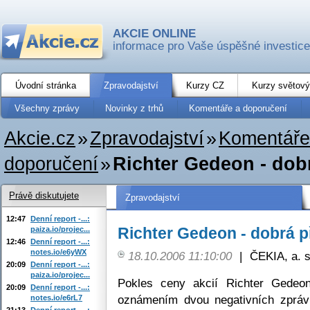
AKCIE ONLINE
informace pro Vaše úspěšné investice
Úvodní stránka
Zpravodajství
Kurzy CZ
Kurzy světový
Všechny zprávy
Novinky z trhů
Komentáře a doporučení
Akcie.cz
»
Zpravodajství
»
Komentáře
doporučení
»
Richter Gedeon - dobr
Právě diskutujete
Zpravodajství
12:47
Denní report -...:
Richter Gedeon - dobrá p
paiza.io/projec...
12:46
Denní report -...:
notes.io/e6yWX
18.10.2006 11:10:00
|
ČEKIA, a. s
20:09
Denní report -...:
paiza.io/projec...
Pokles ceny akcií Richter Gedeon
20:09
Denní report -...:
oznámením dvou negativních zpráv
notes.io/e6rL7
21:13
Denní report -...: