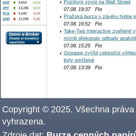
Pozitivní vývoj na Wall Street
HUF
6,654
+0,01
JPY
13,286
+0,01
Fio
07.08. 19:37
PLN
5,646
-0,24
Pražská burza v závěru týdne k
USD
21,039
-0,30
Fio
07.08. 16:52
Take-Two Interactive zveřejnil 
mírně překonaly odhady analyti
Fio
07.08. 15:25
Groupon zvýšil celoroční výhl
byly smíšené
Fio
07.08. 13:39
Copyright © 2025. Všechna práva
vyhrazena.
Zdroje dat:
Burza cenných papírů