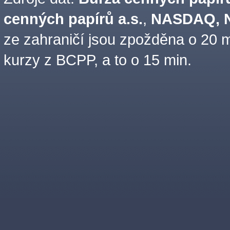
cenných papírů a.s.
,
NASDAQ, N
ze zahraničí jsou zpožděna o 20 m
kurzy z BCPP, a to o 15 min.