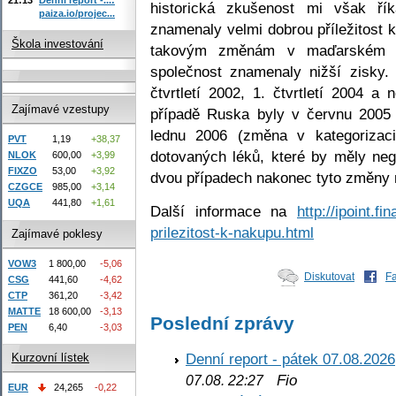
historická zkušenost mi však ří
paiza.io/projec...
znamenaly velmi dobrou příležitost 
Škola investování
takovým změnám v maďarském sy
společnost znamenaly nižší zisky.
čtvrtletí 2002, 1. čtvrtletí 2004 a
Zajímavé vzestupy
případě Ruska byly v červnu 2005 
lednu 2006 (změna v kategorizac
PVT
1,19
+38,37
dotovaných léků, které by měly neg
NLOK
600,00
+3,99
FIXZO
53,00
+3,92
dvou případech nakonec tyto změny 
CZGCE
985,00
+3,14
UQA
441,80
+1,61
Další informace na
http://ipoint.f
prilezitost-k-nakupu.html
Zajímavé poklesy
VOW3
1 800,00
-5,06
Diskutovat
F
CSG
441,60
-4,62
CTP
361,20
-3,42
MATTE
18 600,00
-3,13
Poslední zprávy
PEN
6,40
-3,03
Denní report - pátek 07.08.2026
Kurzovní lístek
Fio
07.08. 22:27
EUR
24,265
-0,22