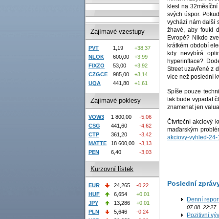
klesl na 32měsíční
svých úspor. Pokud
vychází nám další s
žhavé, aby foukl 
Zajímavé vzestupy
Evropě? Nikdo zvenč
krátkém období eleg
PVT
1,19
+38,37
kdy nevybírá opti
NLOK
600,00
+3,99
hyperinflace? Dod
FIXZO
53,00
+3,92
Street uzavřené z d
CZGCE
985,00
+3,14
více než poslední kv
UQA
441,80
+1,61
Spíše pouze technic
tak bude vypadat čt
Zajímavé poklesy
znamenat jen valuačn
VOW3
1 800,00
-5,06
Čtvrteční akciový 
CSG
441,60
-4,62
maďarským problé
CTP
361,20
-3,42
akciovy-vyhled-24-
MATTE
18 600,00
-3,13
PEN
6,40
-3,03
Kurzovní lístek
Poslední zpráv
EUR
24,265
-0,22
HUF
6,654
+0,01
Denní repor
JPY
13,286
+0,01
07.08. 22:27
PLN
5,646
-0,24
Pozitivní vý