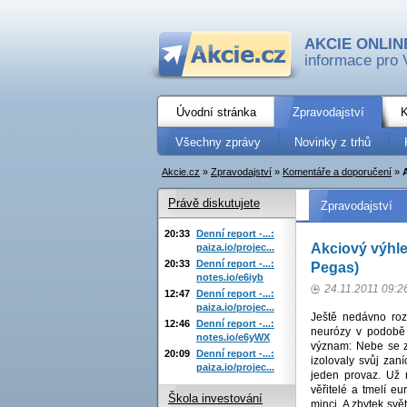
AKCIE ONLIN
informace pro 
Úvodní stránka
Zpravodajství
K
Všechny zprávy
Novinky z trhů
Akcie.cz
»
Zpravodajství
»
Komentáře a doporučení
»
Právě diskutujete
Zpravodajství
20:33
Denní report -...:
Akciový výhle
paiza.io/projec...
20:33
Denní report -...:
Pegas)
notes.io/e6iyb
24.11.2011 09:2
12:47
Denní report -...:
paiza.io/projec...
Ještě nedávno rozd
12:46
Denní report -...:
neurózy v podobě 
notes.io/e6yWX
význam: Nebe se za
20:09
Denní report -...:
izolovaly svůj zan
paiza.io/projec...
jeden provaz. Už n
věřitelé a tmelí e
Škola investování
minci. A zbytek svě