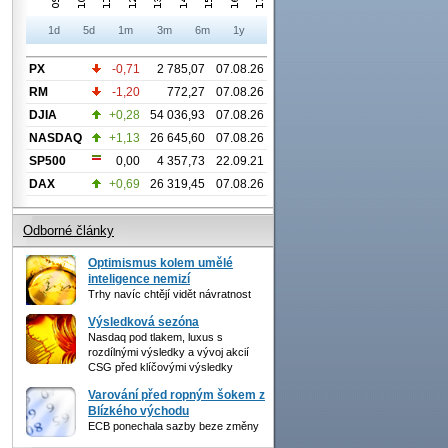
1d
5d
1m
3m
6m
1y
PX
-0,71
2 785,07
07.08.26
RM
-1,20
772,27
07.08.26
DJIA
+0,28
54 036,93
07.08.26
NASDAQ
+1,13
26 645,60
07.08.26
SP500
0,00
4 357,73
22.09.21
DAX
+0,69
26 319,45
07.08.26
Odborné články
Optimismus kolem umělé
inteligence nemizí
Trhy navíc chtějí vidět návratnost
Výsledková sezóna
Nasdaq pod tlakem, luxus s
rozdílnými výsledky a vývoj akcií
CSG před klíčovými výsledky
Varování před ropným šokem z
Blízkého východu
ECB ponechala sazby beze změny