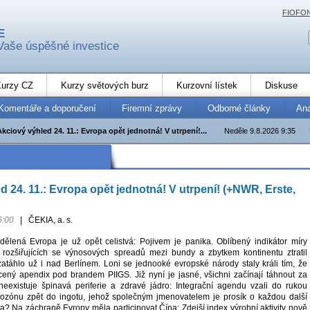
FIOFO
E
Vaše úspěšné investice
urzy CZ
Kurzy světových burz
Kurzovní lístek
Diskuse
Komentáře a doporučení
Firemní zprávy
Odborné články
An
Akciový výhled 24. 11.: Evropa opět jednotná! V utrpení!...
Neděle 9.8.2026 9:35
d 24. 11.: Evropa opět jednotná! V utrpení! (+NWR, Erste,
6:00
|
ČEKIA, a. s.
ělená Evropa je už opět celistvá: Pojivem je panika. Oblíbený indikátor míry
rozšiřujících se výnosových spreadů mezi bundy a zbytkem kontinentu ztratil
táhlo už i nad Berlínem. Loni se jednooké evropské národy staly králi tím, že
ícený apendix pod brandem PIIGS. Již nyní je jasné, všichni začínají táhnout za
eexistuje špinavá periferie a zdravé jádro: Integrační agendu vzali do rukou
urozónu zpět do ingotu, jehož společným jmenovatelem je prosík o každou další
ta? Na záchraně Evropy měla participovat Čína: Zdejší index výrobní aktivity nově