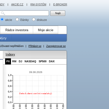
NDY
|
AKCIE.CZ
|
RM-SYSTÉM
|
E-BROKER
akcie
články
diskuze
Rádce investora
Moje akcie
alýzy
Uživatel nepřihlášen
|
Přihlásit se
|
Zaregistrovat se
Indexy
PX
RM
DJ
NASDAQ
SP500
DAX
09.08.2026