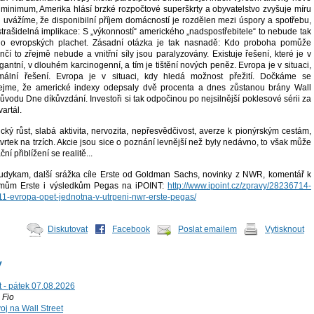
 minimum, Amerika hlásí brzké rozpočtové superškrty a obyvatelstvo zvyšuje míru
 uvážíme, že disponibilní příjem domácností je rozdělen mezi úspory a spotřebu,
trašidelná implikace: S „výkonností“ amerického „nadspostřebitele“ to nebude tak
do evropských plachet. Zásadní otázka je tak nasnadě: Kdo proboha pomůže
í to zřejmě nebude a vnitřní síly jsou paralyzovány. Existuje řešení, které je v
antní, v dlouhém karcinogenní, a tím je tištění nových peněz. Evropa je v situaci,
mální řešení. Evropa je v situaci, kdy hledá možnost přežití. Dočkáme se
ejme, že americké indexy odepsaly dvě procenta a dnes zůstanou brány Wall
ůvodu Dne díkůvzdání. Investoři si tak odpočinou po nejsilnější poklesové sérii za
artál.
ký růst, slabá aktivita, nervozita, nepřesvědčivost, averze k pionýrským cestám,
vrtek na trzích. Akcie jsou sice o poznání levnější než byly nedávno, to však může
í přiblížení se realitě...
kudykam, další srážka cíle Erste od Goldman Sachs, novinky z NWR, komentář k
mům Erste i výsledkům Pegas na iPOINT:
http://www.ipoint.cz/zpravy/28236714-
11-evropa-opet-jednotna-v-utrpeni-nwr-erste-pegas/
Diskutovat
Facebook
Poslat emailem
Vytisknout
y
t - pátek 07.08.2026
Fio
voj na Wall Street