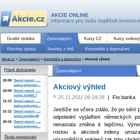
AKCIE ONLINE
informace pro Vaše úspěšné investice
Úvodní stránka
Zpravodajství
Kurzy CZ
Kurzy světový
Všechny zprávy
Novinky z trhů
Komentáře a doporučení
Akcie.cz
»
Zpravodajství
»
Komentáře a doporučení
»
Akciový výhled
Právě diskutujete
Zpravodajství
20:09
Denní report -...:
Akciový výhled
paiza.io/projec...
20:09
Denní report -...:
notes.io/e6rL7
25.11.2011 09:18:28
|
Fio banka
21:13
Denní report -...:
paiza.io/projec...
Jestliže se včera zdálo, že po sérii 
21:12
Denní report -...:
odpolední vyjádření německých pol
notes.io/e6qyW
20:15
Denní report -...:
nenastala změna k lepšímu. Výno
paiza.io/projec...
rostou a akciové indexy umaza
Škola investování
výraznějších poklesů tak trhy chrání