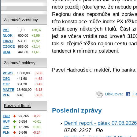
nebo později (doufejme, že nebude poz
Regionu dnes nepomůže ani zpráva
Zajímavé vzestupy
této konstalace může index PX těžko
snížit ceny některých titulů. Část
PVT
1,19
+38,37
jež se včera vrátila nad úroveň 310
NLOK
600,00
+3,99
FIXZO
53,00
+3,92
tak si zřejmě těžko najdou cestu na
CZGCE
985,00
+3,14
tendenci k mírnému oslabení.
UQA
441,80
+1,61
Zajímavé poklesy
Pavel Hadroušek, makléř, Fio banka,
VOW3
1 800,00
-5,06
CSG
441,60
-4,62
CTP
361,20
-3,42
MATTE
18 600,00
-3,13
Diskutovat
F
PEN
6,40
-3,03
Kurzovní lístek
Poslední zprávy
EUR
24,265
-0,22
HUF
6,654
+0,01
Denní report - pátek 07.08.2026
JPY
13,286
+0,01
Fio
07.08. 22:27
PLN
5,646
-0,24