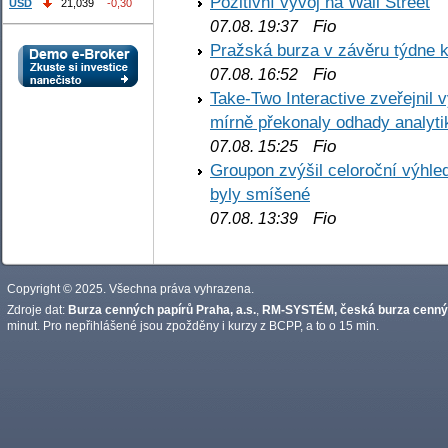
Pozitivní vývoj na Wall Street
USD
21,039
-0,30
Fio
07.08. 19:37
Pražská burza v závěru týdne k
Fio
07.08. 16:52
Take-Two Interactive zveřejnil 
mírně překonaly odhady analyti
Fio
07.08. 15:25
Groupon zvýšil celoroční výhl
byly smíšené
Fio
07.08. 13:39
Copyright © 2025. Všechna práva vyhrazena.
Zdroje dat:
Burza cenných papírů Praha, a.s.
,
RM-SYSTÉM, česká burza cennýc
minut. Pro nepřihlášené jsou zpožděny i kurzy z BCPP, a to o 15 min.