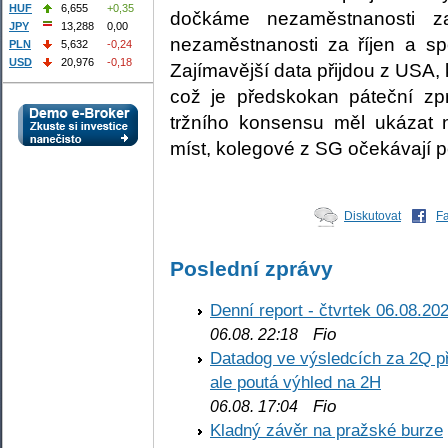
HUF
6,655
+0,35
dočkáme nezaměstnanosti z
JPY
13,288
0,00
nezaměstnanosti za říjen a spo
PLN
5,632
-0,24
USD
20,976
-0,18
Zajímavější data přijdou z USA
což je předskokan páteční zp
tržního konsensu měl ukázat 
míst, kolegové z SG očekávají po
Diskutovat
F
Poslední zprávy
Denní report - čtvrtek 06.08.20
Fio
06.08. 22:18
Datadog ve výsledcích za 2Q př
ale poutá výhled na 2H
Fio
06.08. 17:04
Kladný závěr na pražské burze