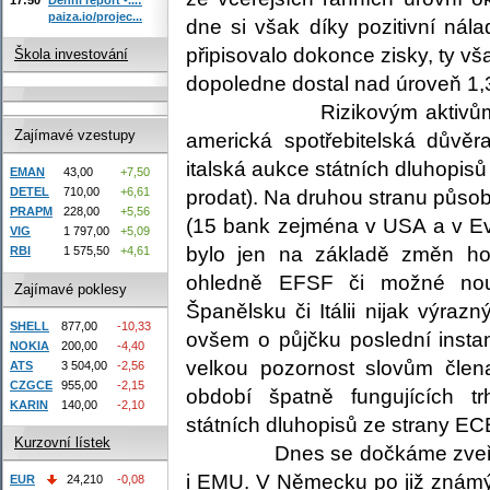
paiza.io/projec...
dne si však díky pozitivní nál
připisovalo dokonce zisky, ty 
Škola investování
dopoledne dostal nad úroveň 1,
Rizikovým aktivům včer
Zajímavé vzestupy
americká spotřebitelská důvěr
italská aukce státních dluhopis
EMAN
43,00
+7,50
DETEL
710,00
+6,61
prodat). Na druhou stranu působ
PRAPM
228,00
+5,56
(15 bank zejména v USA a v Ev
VIG
1 797,00
+5,09
bylo jen na základě změn hodn
RBI
1 575,50
+4,61
ohledně EFSF či možné no
Zajímavé poklesy
Španělsku či Itálii nijak výra
SHELL
877,00
-10,33
ovšem o půjčku poslední insta
NOKIA
200,00
-4,40
velkou pozornost slovům čle
ATS
3 504,00
-2,56
CZGCE
955,00
-2,15
období špatně fungujících t
KARIN
140,00
-2,10
státních dluhopisů ze strany EC
Kurzovní lístek
Dnes se dočkáme zveřejně
i EMU. V Německu po již znám
EUR
24,210
-0,08