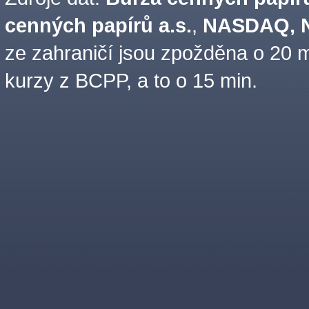
cenných papírů a.s.
,
NASDAQ, N
ze zahraničí jsou zpožděna o 20 m
kurzy z BCPP, a to o 15 min.