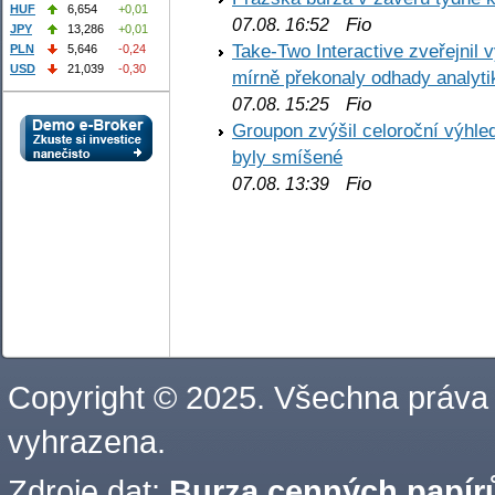
HUF
6,654
+0,01
Fio
07.08. 16:52
JPY
13,286
+0,01
Take-Two Interactive zveřejnil 
PLN
5,646
-0,24
USD
21,039
-0,30
mírně překonaly odhady analyti
Fio
07.08. 15:25
Groupon zvýšil celoroční výhl
byly smíšené
Fio
07.08. 13:39
Copyright © 2025. Všechna práva
vyhrazena.
Zdroje dat:
Burza cenných papírů