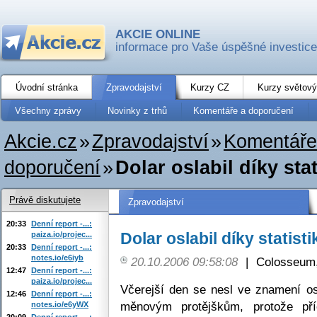
AKCIE ONLINE
informace pro Vaše úspěšné investice
Úvodní stránka
Zpravodajství
Kurzy CZ
Kurzy světový
Všechny zprávy
Novinky z trhů
Komentáře a doporučení
Akcie.cz
»
Zpravodajství
»
Komentáře
doporučení
»
Dolar oslabil díky sta
Právě diskutujete
Zpravodajství
20:33
Denní report -...:
Dolar oslabil díky statist
paiza.io/projec...
20:33
Denní report -...:
notes.io/e6iyb
20.10.2006 09:58:08
|
Colosseum,
12:47
Denní report -...:
paiza.io/projec...
Včerejší den se nesl ve znamení osl
12:46
Denní report -...:
měnovým protějškům, protože pří
notes.io/e6yWX
20:09
Denní report -...: