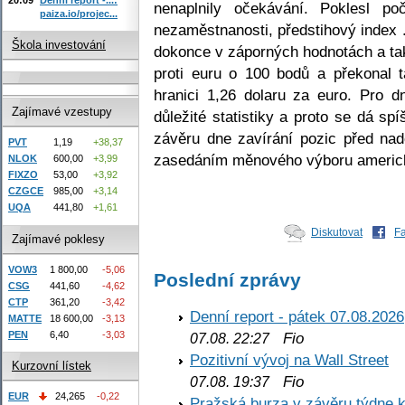
nenaplnily očekávání. Poklesl p
paiza.io/projec...
nezaměstnanosti, předstihový index .
Škola investování
dokonce v záporných hodnotách a tak 
proti euru o 100 bodů a překonal 
hranici 1,26 dolaru za euro. Pro 
Zajímavé vzestupy
důležité statistiky a proto se dá s
závěru dne zavírání pozic před na
PVT
1,19
+38,37
zasedáním měnového výboru americ
NLOK
600,00
+3,99
FIXZO
53,00
+3,92
CZGCE
985,00
+3,14
UQA
441,80
+1,61
Diskutovat
F
Zajímavé poklesy
VOW3
1 800,00
-5,06
Poslední zprávy
CSG
441,60
-4,62
CTP
361,20
-3,42
Denní report - pátek 07.08.2026
MATTE
18 600,00
-3,13
PEN
6,40
-3,03
Fio
07.08. 22:27
Pozitivní vývoj na Wall Street
Kurzovní lístek
Fio
07.08. 19:37
EUR
24,265
-0,22
Pražská burza v závěru týdne k