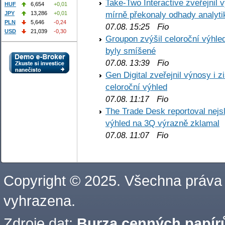
Take-Two Interactive zveřejnil 
HUF
6,654
+0,01
mírně překonaly odhady analyti
JPY
13,286
+0,01
PLN
5,646
-0,24
Fio
07.08. 15:25
USD
21,039
-0,30
Groupon zvýšil celoroční výhl
byly smíšené
Fio
07.08. 13:39
Gen Digital zveřejnil výnosy i 
celoroční výhled
Fio
07.08. 11:17
The Trade Desk reportoval nejs
výhled na 3Q výrazně zklamal
Fio
07.08. 11:07
Copyright © 2025. Všechna práva
vyhrazena.
Zdroje dat:
Burza cenných papírů