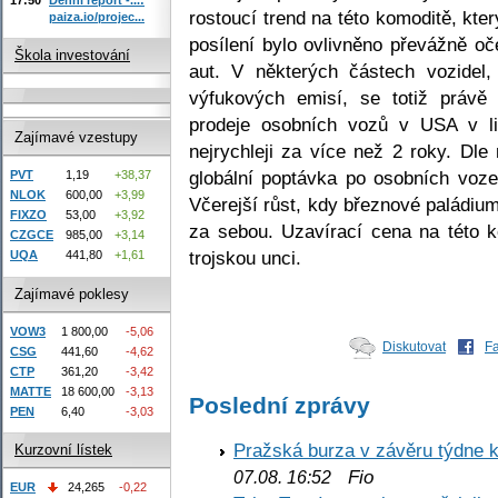
rostoucí trend na této komoditě, kter
paiza.io/projec...
posílení bylo ovlivněno převážně o
Škola investování
aut. V některých částech vozidel,
výfukových emisí, se totiž právě
prodeje osobních vozů v USA v lis
Zajímavé vzestupy
nejrychleji za více než 2 roky. Dle
globální poptávka po osobních voz
PVT
1,19
+38,37
NLOK
600,00
+3,99
Včerejší růst, kdy březnové paládium
FIXZO
53,00
+3,92
za sebou. Uzavírací cena na této 
CZGCE
985,00
+3,14
trojskou unci.
UQA
441,80
+1,61
Zajímavé poklesy
VOW3
1 800,00
-5,06
Diskutovat
F
CSG
441,60
-4,62
CTP
361,20
-3,42
MATTE
18 600,00
-3,13
Poslední zprávy
PEN
6,40
-3,03
Pražská burza v závěru týdne k
Kurzovní lístek
Fio
07.08. 16:52
EUR
24,265
-0,22