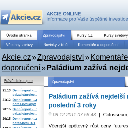
AKCIE ONLINE
informace pro Vaše úspěšné investice
Úvodní stránka
Zpravodajství
Kurzy CZ
Kurzy světový
Všechny zprávy
Novinky z trhů
Komentáře a doporučení
Akcie.cz
»
Zpravodajství
»
Komentáře
doporučení
»
Paládium zažívá nejde
Právě diskutujete
Zpravodajství
21:13
Denní report -...:
Paládium zažívá nejdelší
paiza.io/projec...
21:12
Denní report -...:
poslední 3 roky
notes.io/e6qyW
20:15
Denní report -...:
paiza.io/projec...
08.12.2011 07:56:43
|
Colosseum,
20:15
Denní report -...:
notes.io/e5TUT
Včerejší opětovný růst ceny futures
17:50
Denní report -...: