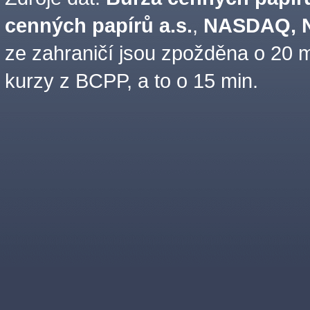
cenných papírů a.s.
,
NASDAQ, N
ze zahraničí jsou zpožděna o 20 m
kurzy z BCPP, a to o 15 min.