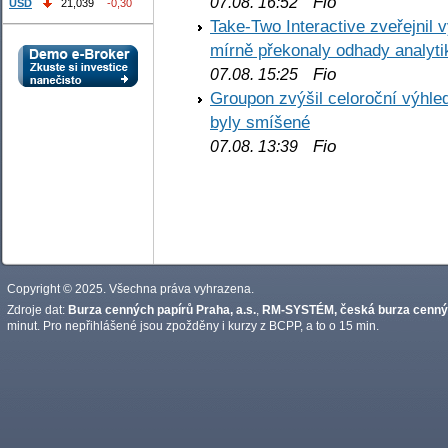
Fio
07.08. 16:52
USD
21,039
-0,30
Take-Two Interactive zveřejnil 
mírně překonaly odhady analyti
Fio
07.08. 15:25
Groupon zvýšil celoroční výhl
byly smíšené
Fio
07.08. 13:39
Copyright © 2025. Všechna práva vyhrazena.
Zdroje dat:
Burza cenných papírů Praha, a.s.
,
RM-SYSTÉM, česká burza cennýc
minut. Pro nepřihlášené jsou zpožděny i kurzy z BCPP, a to o 15 min.