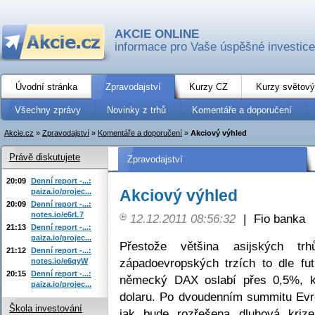
AKCIE ONLINE
informace pro Vaše úspěšné investice
Úvodní stránka
Zpravodajství
Kurzy CZ
Kurzy světový
Všechny zprávy
Novinky z trhů
Komentáře a doporučení
Akcie.cz
»
Zpravodajství
»
Komentáře a doporučení
»
Akciový výhled
Právě diskutujete
Zpravodajství
20:09
Denní report -...:
Akciový výhled
paiza.io/projec...
20:09
Denní report -...:
notes.io/e6rL7
12.12.2011 08:56:32
|
Fio banka
21:13
Denní report -...:
paiza.io/projec...
Přestože většina asijských t
21:12
Denní report -...:
západoevropských trzích to dle fu
notes.io/e6qyW
20:15
Denní report -...:
německý DAX oslabí přes 0,5%, kd
paiza.io/projec...
dolaru. Po dvoudenním summitu Evro
Škola investování
jak bude rozřešena dluhová kriz