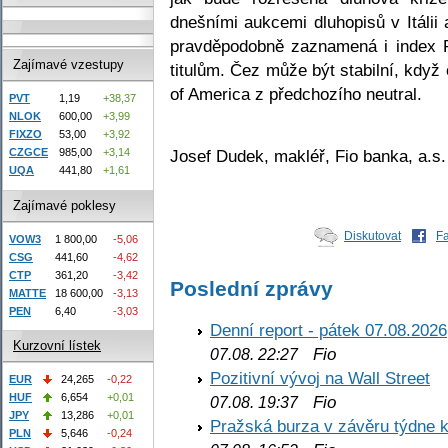
dnešními aukcemi dluhopisů v Itálii 
pravděpodobně zaznamená i index 
Zajímavé vzestupy
titulům. Čez může být stabilní, kdy
of America z předchozího neutral.
PVT
1,19
+38,37
NLOK
600,00
+3,99
FIXZO
53,00
+3,92
Josef Dudek, makléř, Fio banka, a.s.
CZGCE
985,00
+3,14
UQA
441,80
+1,61
Zajímavé poklesy
Diskutovat
F
VOW3
1 800,00
-5,06
CSG
441,60
-4,62
CTP
361,20
-3,42
Poslední zprávy
MATTE
18 600,00
-3,13
PEN
6,40
-3,03
Denní report - pátek 07.08.2026
Kurzovní lístek
Fio
07.08. 22:27
Pozitivní vývoj na Wall Street
EUR
24,265
-0,22
HUF
6,654
+0,01
Fio
07.08. 19:37
JPY
13,286
+0,01
Pražská burza v závěru týdne k
PLN
5,646
-0,24