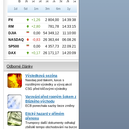
1d
5d
1m
3m
6m
1y
PX
+1,26
2 804,00
14:39:38
RM
+2,80
781,78
14:33:15
DJIA
0,00
54 349,12
11:10:00
NASDAQ
-0,83
26 363,44
06.08.26
SP500
0,00
4 357,73
22.09.21
DAX
+0,17
26 171,17
14:20:09
Odborné články
Výsledková sezóna
Nasdaq pod tlakem, luxus s
rozdílnými výsledky a vývoj akcií
CSG před klíčovými výsledky
Varování před ropným šokem z
Blízkého východu
ECB ponechala sazby beze změny
Etický hazard v přímém
přenosu
Trumpovy další dokumenty odhalují
zběsilé tempo obchodování na burze