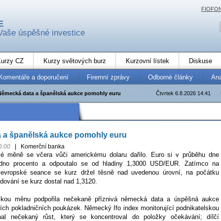
FIOFO
E
Vaše úspěšné investice
urzy CZ
Kurzy světových burz
Kurzovní lístek
Diskuse
Komentáře a doporučení
Firemní zprávy
Odborné články
An
Německá data a španělská aukce pomohly euru
Čtvrtek 6.8.2026 14:41
 a španělská aukce pomohly euru
6:00
|
Komerční banka
é měně se včera vůči americkému dolaru dařilo. Euro si v průběhu dne
jedno procento a odpoutalo se od hladiny 1,3000 USD/EUR. Zatímco na
 evropské seance se kurz držel těsně nad uvedenou úrovní, na počátku
ování se kurz dostal nad 1,3120.
skou měnu podpořila nečekaně příznivá německá data a úspěšná aukce
ích pokladničních poukázek. Německý Ifo index monitorující podnikatelskou
al nečekaný růst, který se koncentroval do položky očekávání; dílčí