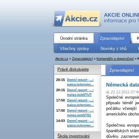
AKCIE ONLIN
informace pro 
Úvodní stránka
Zpravodajství
K
Všechny zprávy
Novinky z trhů
Akcie.cz
»
Zpravodajství
»
Komentáře a doporučení
»
Právě diskutujete
Zpravodajství
20:15
Denní report -...:
Německá data
paiza.io/projec...
20:15
Denní report -...:
21.12.2011 07:4
notes.io/e5TUT
Společné evropsk
17:50
Denní report -...:
připsalo téměř 
paiza.io/projec...
počátku včerejší
17:50
Denní report -...:
amerického obchod
notes.io/e5T61
14:03
Denní report -...:
Společnou evrop
paiza.io/projec...
španělských státn
Škola investování
důvěru zaznamen