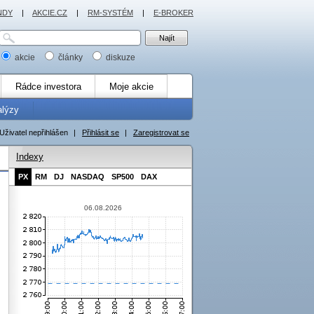
NDY
|
AKCIE.CZ
|
RM-SYSTÉM
|
E-BROKER
akcie
články
diskuze
Rádce investora
Moje akcie
alýzy
Uživatel nepřihlášen
|
Přihlásit se
|
Zaregistrovat se
Indexy
PX
RM
DJ
NASDAQ
SP500
DAX
06.08.2026