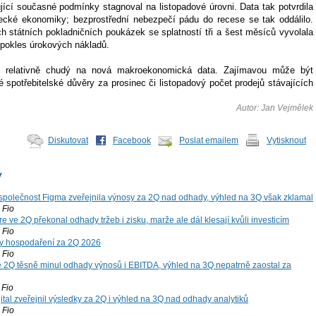
jící současné podmínky stagnoval na listopadové úrovni. Data tak potvrdila
mecké ekonomiky; bezprostřední nebezpečí pádu do recese se tak oddálilo.
 státních pokladničních poukázek se splatností tři a šest měsíců vyvolala
 pokles úrokových nákladů.
 relativně chudý na nová makroekonomická data. Zajímavou může být
é spotřebitelské důvěry za prosinec či listopadový počet prodejů stávajících
Autor: Jan Vejmělek
Diskutovat
Facebook
Poslat emailem
Vytisknout
y
společnost Figma zveřejnila výnosy za 2Q nad odhady, výhled na 3Q však zklamal
Fio
 ve 2Q překonal odhady tržeb i zisku, marže ale dál klesají kvůli investicím
Fio
y hospodaření za 2Q 2026
Fio
 2Q těsně minul odhady výnosů i EBITDA, výhled na 3Q nepatrně zaostal za
Fio
tal zveřejnil výsledky za 2Q i výhled na 3Q nad odhady analytiků
Fio