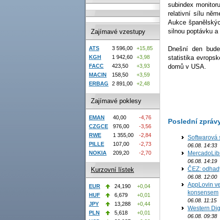
subindex monitoru
relativní sílu ně
Aukce španělských
silnou poptávku a
Zajímavé vzestupy
ATS
3 596,00
+15,85
Dnešní den bude
KGH
1 942,60
+3,98
statistika evropsk
FACC
423,50
+3,93
domů v USA.
MACIN
158,50
+3,59
ERBAG
2 891,00
+2,48
Zajímavé poklesy
EMAN
40,00
-4,76
Poslední zpráv
CZGCE
976,00
-3,56
RWE
1 355,00
-2,84
Softwarová 
PILLE
107,00
-2,73
06.08. 14:33
MercadoLibre
NOKIA
209,20
-2,70
06.08. 14:19
ČEZ: odhad
Kurzovní lístek
06.08. 12:00
AppLovin ve
EUR
24,190
+0,04
konsensem
HUF
6,679
+0,01
06.08. 11:15
JPY
13,288
+0,44
Western Digi
PLN
5,618
+0,01
06.08. 09:38