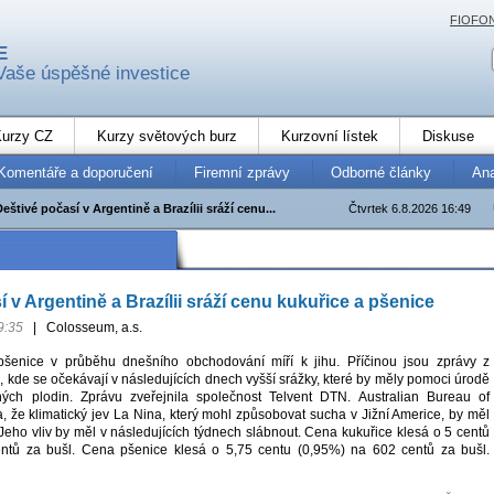
FIOFO
E
Vaše úspěšné investice
urzy CZ
Kurzy světových burz
Kurzovní lístek
Diskuse
Komentáře a doporučení
Firemní zprávy
Odborné články
An
eštivé počasí v Argentině a Brazílii sráží cenu...
Čtvrtek 6.8.2026 16:49
 v Argentině a Brazílii sráží cenu kukuřice a pšenice
9:35
|
Colosseum, a.s.
šenice v průběhu dnešního obchodování míří k jihu. Příčinou jsou zprávy z
e, kde se očekávají v následujících dnech vyšší srážky, které by měly pomoci úrodě
ch plodin. Zprávu zveřejnila společnost Telvent DTN. Australian Bureau of
, že klimatický jev La Nina, který mohl způsobovat sucha v Jižní Americe, by měl
 Jeho vliv by měl v následujících týdnech slábnout. Cena kukuřice klesá o 5 centů
ntů za bušl. Cena pšenice klesá o 5,75 centu (0,95%) na 602 centů za bušl.