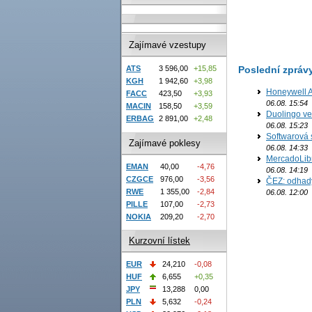
Zajímavé vzestupy
Poslední zpráv
ATS
3 596,00
+15,85
KGH
1 942,60
+3,98
Honeywell Ae
FACC
423,50
+3,93
06.08. 15:54
MACIN
158,50
+3,59
Duolingo ve 
ERBAG
2 891,00
+2,48
06.08. 15:23
Softwarová 
Zajímavé poklesy
06.08. 14:33
MercadoLibre
EMAN
40,00
-4,76
06.08. 14:19
CZGCE
976,00
-3,56
ČEZ: odhad
RWE
1 355,00
-2,84
06.08. 12:00
PILLE
107,00
-2,73
NOKIA
209,20
-2,70
Kurzovní lístek
EUR
24,210
-0,08
HUF
6,655
+0,35
JPY
13,288
0,00
PLN
5,632
-0,24