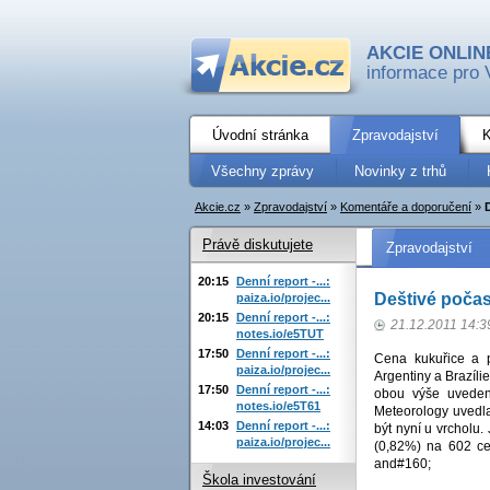
AKCIE ONLIN
informace pro 
Úvodní stránka
Zpravodajství
K
Všechny zprávy
Novinky z trhů
Akcie.cz
»
Zpravodajství
»
Komentáře a doporučení
»
D
Právě diskutujete
Zpravodajství
20:15
Denní report -...:
Deštivé počasí
paiza.io/projec...
20:15
Denní report -...:
21.12.2011 14:3
notes.io/e5TUT
17:50
Denní report -...:
Cena kukuřice a p
paiza.io/projec...
Argentiny a Brazíli
17:50
Denní report -...:
obou výše uvedený
notes.io/e5T61
Meteorology uvedla
14:03
Denní report -...:
být nyní u vrcholu.
paiza.io/projec...
(0,82%) na 602 ce
and#160;
Škola investování