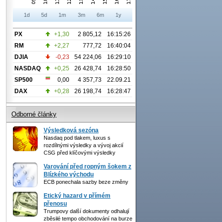
1d
5d
1m
3m
6m
1y
PX
+1,30
2 805,12
16:15:26
RM
+2,27
777,72
16:40:04
DJIA
-0,23
54 224,06
16:29:10
NASDAQ
+0,25
26 428,74
16:28:50
SP500
0,00
4 357,73
22.09.21
DAX
+0,28
26 198,74
16:28:47
Odborné články
Výsledková sezóna
Nasdaq pod tlakem, luxus s
rozdílnými výsledky a vývoj akcií
CSG před klíčovými výsledky
Varování před ropným šokem z
Blízkého východu
ECB ponechala sazby beze změny
Etický hazard v přímém
přenosu
Trumpovy další dokumenty odhalují
zběsilé tempo obchodování na burze