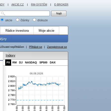
NDY
|
AKCIE.CZ
|
RM-SYSTÉM
|
E-BROKER
akcie
články
diskuze
Rádce investora
Moje akcie
alýzy
Uživatel nepřihlášen
|
Přihlásit se
|
Zaregistrovat se
Indexy
PX
RM
DJ
NASDAQ
SP500
DAX
06.08.2026