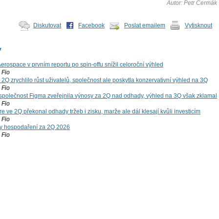
Autor: Petr Čermák
Diskutovat
Facebook
Poslat emailem
Vytisknout
y
rospace v prvním reportu po spin-offu snížil celoroční výhled
Fio
2Q zrychlilo růst uživatelů, společnost ale poskytla konzervativní výhled na 3Q
Fio
společnost Figma zveřejnila výnosy za 2Q nad odhady, výhled na 3Q však zklamal
Fio
 ve 2Q překonal odhady tržeb i zisku, marže ale dál klesají kvůli investicím
Fio
y hospodaření za 2Q 2026
Fio