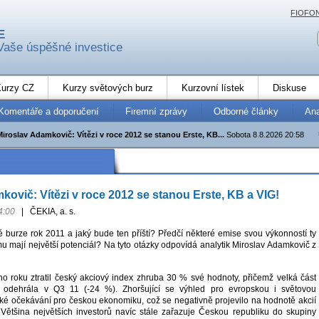
FIOFO
E
Vaše úspěšné investice
urzy CZ
Kurzy světových burz
Kurzovní lístek
Diskuse
Komentáře a doporučení
Firemní zprávy
Odborné články
An
Miroslav Adamkovič: Vítězi v roce 2012 se stanou Erste, KB...
Sobota 8.8.2026 20:58
kovič: Vítězi v roce 2012 se stanou Erste, KB a VIG!
4:00
|
ČEKIA, a. s.
é burze rok 2011 a jaký bude ten příští? Předčí některé emise svou výkonností ty
omu mají největší potenciál? Na tyto otázky odpovídá analytik Miroslav Adamkovič z
ho roku ztratil český akciový index zhruba 30 % své hodnoty, přičemž velká část
 odehrála v Q3 11 (-24 %). Zhoršující se výhled pro evropskou i světovou
aké očekávání pro českou ekonomiku, což se negativně projevilo na hodnotě akcií
Většina největších investorů navíc stále zařazuje Českou republiku do skupiny