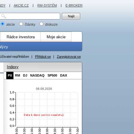
NDY
|
AKCIE.CZ
|
RM-SYSTÉM
|
E-BROKER
akcie
články
diskuze
Rádce investora
Moje akcie
alýzy
Uživatel nepřihlášen
|
Přihlásit se
|
Zaregistrovat se
Indexy
PX
RM
DJ
NASDAQ
SP500
DAX
08.08.2026