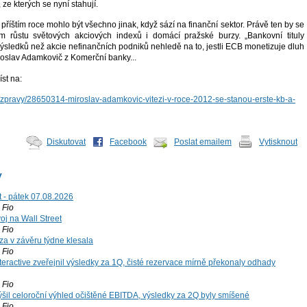
, ze kterých se nyní stahují.
příštím roce mohlo být všechno jinak, když sází na finanční sektor. Právě ten by se
m růstu světových akciových indexů i domácí pražské burzy. „Bankovní tituly
ýsledků než akcie nefinančních podniků nehledě na to, jestli ECB monetizuje dluh
roslav Adamkovič z Komerční banky...
st na:
cz/zpravy/28650314-miroslav-adamkovic-vitezi-v-roce-2012-se-stanou-erste-kb-a-
Diskutovat
Facebook
Poslat emailem
Vytisknout
y
t - pátek 07.08.2026
Fio
voj na Wall Street
Fio
za v závěru týdne klesala
Fio
teractive zveřejnil výsledky za 1Q, čisté rezervace mírně překonaly odhady
Fio
šil celoroční výhled očištěné EBITDA, výsledky za 2Q byly smíšené
Fio