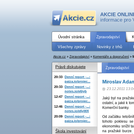
AKCIE ONLIN
informace pro 
Úvodní stránka
Zpravodajství
K
Všechny zprávy
Novinky z trhů
Akcie.cz
»
Zpravodajství
»
Komentáře a doporučení
»
Právě diskutujete
Zpravodajství
20:33
Denní report -...:
Miroslav Adam
paiza.io/projec...
20:33
Denní report -...:
23.12.2011 13:0
notes.io/e6iyb
12:47
Denní report -...:
Jaký byl na pražsk
paiza.io/projec...
ostatní, a jaké k t
12:46
Denní report -...:
Komerční banky.
notes.io/e6yWX
20:09
Denní report -...:
Od začátku letošní
paiza.io/projec...
tohoto poklesu se
ekonomiku snížil t
na pražské burze. 
Škola investování