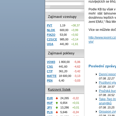
rozvíjejících se trhů
Podle KB by však v 
mohl stát tahoune
Zajímavé vzestupy
dosáhnou lepších v
zemí EMU,“ říká Mi
PVT
1,19
+38,37
Více se můžete dočí
NLOK
600,00
+3,99
FIXZO
53,00
+3,92
http://www.ipoint.
CZGCE
985,00
+3,14
vig/
UQA
441,80
+1,61
Zajímavé poklesy
VOW3
1 800,00
-5,06
Poslední zpráv
CSG
441,60
-4,62
CTP
361,20
-3,42
Denní repor
MATTE
18 600,00
-3,13
07.08. 22:27
PEN
6,40
-3,03
Pozitivní vý
07.08. 19:37
Kurzovní lístek
Pražská bur
07.08. 16:52
EUR
24,265
-0,22
Take-Two In
HUF
6,654
+0,01
analytiků
JPY
13,286
+0,01
07.08. 15:25
Groupon zvý
PLN
5,646
-0,24
07.08. 13:39