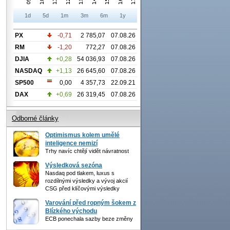
1d
5d
1m
3m
6m
1y
PX
-0,71
2 785,07
07.08.26
RM
-1,20
772,27
07.08.26
DJIA
+0,28
54 036,93
07.08.26
NASDAQ
+1,13
26 645,60
07.08.26
SP500
0,00
4 357,73
22.09.21
DAX
+0,69
26 319,45
07.08.26
Odborné články
Optimismus kolem umělé
inteligence nemizí
Trhy navíc chtějí vidět návratnost
Výsledková sezóna
Nasdaq pod tlakem, luxus s
rozdílnými výsledky a vývoj akcií
CSG před klíčovými výsledky
Varování před ropným šokem z
Blízkého východu
ECB ponechala sazby beze změny