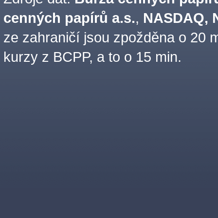
cenných papírů a.s.
,
NASDAQ, N
ze zahraničí jsou zpožděna o 20 m
kurzy z BCPP, a to o 15 min.