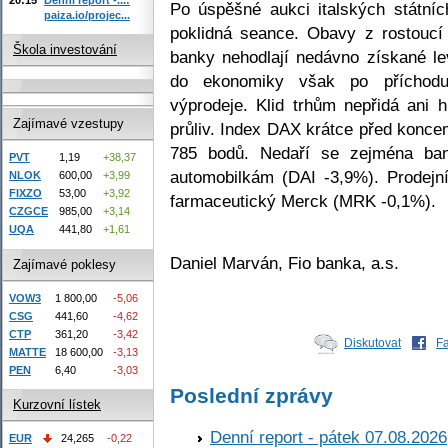
Po úspěšné aukci italských státní
paiza.io/projec...
poklidná seance. Obavy z rostoucí
Škola investování
banky nehodlají nedávno získané le
do ekonomiky však po příchodu
výprodeje. Klid trhům nepřidá ani
Zajímavé vzestupy
průliv. Index DAX krátce před konc
785 bodů. Nedaří se zejména b
PVT
1,19
+38,37
automobilkám (DAI -3,9%). Prodejn
NLOK
600,00
+3,99
FIXZO
53,00
+3,92
farmaceutický Merck (MRK -0,1%).
CZGCE
985,00
+3,14
UQA
441,80
+1,61
Daniel Marván, Fio banka, a.s.
Zajímavé poklesy
VOW3
1 800,00
-5,06
CSG
441,60
-4,62
CTP
361,20
-3,42
Diskutovat
F
MATTE
18 600,00
-3,13
PEN
6,40
-3,03
Poslední zprávy
Kurzovní lístek
Denní report - pátek 07.08.2026
EUR
24,265
-0,22