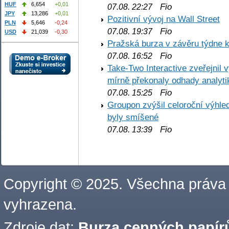
HUF
6,654
+0,01
Fio
07.08. 22:27
JPY
13,286
+0,01
Pozitivní vývoj na Wall Street
PLN
5,646
-0,24
Fio
07.08. 19:37
USD
21,039
-0,30
Pražská burza v závěru týdne k
Fio
07.08. 16:52
Take-Two Interactive zveřejnil 
mírně překonaly odhady analyti
Fio
07.08. 15:25
Groupon zvýšil celoroční výhl
byly smíšené
Fio
07.08. 13:39
Copyright © 2025. Všechna práva
vyhrazena.
Zdroje dat:
Burza cenných papírů