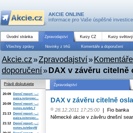
AKCIE ONLINE
informace pro Vaše úspěšné investice
Úvodní stránka
Zpravodajství
Kurzy CZ
Kurzy světový
Všechny zprávy
Novinky z trhů
Komentáře a doporučení
Akcie.cz
»
Zpravodajství
»
Komentáře
doporučení
»
DAX v závěru citelně 
Právě diskutujete
Zpravodajství
20:09
Denní report -...:
DAX v závěru citelně osla
paiza.io/projec...
20:09
Denní report -...:
notes.io/e6rL7
28.12.2011 17:25:00
|
Fio banka
21:13
Denní report -...:
Německé akcie v závěru dnešní sean
paiza.io/projec...
21:12
Denní report -...:
notes.io/e6qyW
20:15
Denní report -...: