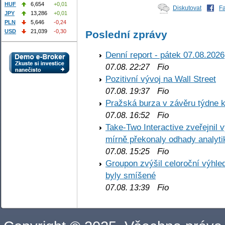
HUF
6,654
+0,01
Diskutovat
F
JPY
13,286
+0,01
PLN
5,646
-0,24
USD
21,039
-0,30
Poslední zprávy
Denní report - pátek 07.08.2026
Fio
07.08. 22:27
Pozitivní vývoj na Wall Street
Fio
07.08. 19:37
Pražská burza v závěru týdne k
Fio
07.08. 16:52
Take-Two Interactive zveřejnil 
mírně překonaly odhady analyti
Fio
07.08. 15:25
Groupon zvýšil celoroční výhl
byly smíšené
Fio
07.08. 13:39