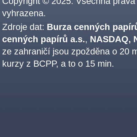
Copyright © 2025. Všechna práva
vyhrazena.
Zdroje dat:
Burza cenných papírů
cenných papírů a.s.
,
NASDAQ, N
ze zahraničí jsou zpožděna o 20 m
kurzy z BCPP, a to o 15 min.