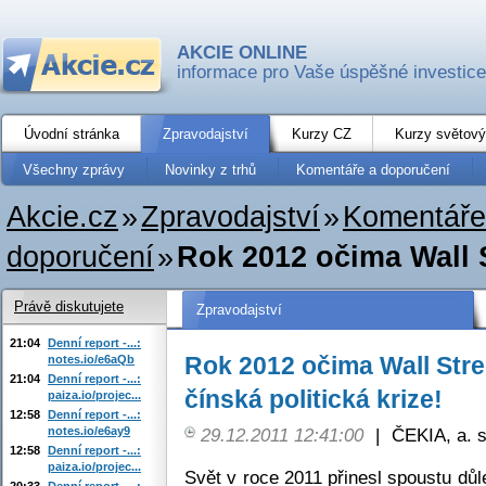
AKCIE ONLINE
informace pro Vaše úspěšné investice
Úvodní stránka
Zpravodajství
Kurzy CZ
Kurzy světový
Všechny zprávy
Novinky z trhů
Komentáře a doporučení
Akcie.cz
»
Zpravodajství
»
Komentáře
doporučení
»
Rok 2012 očima Wall S
Právě diskutujete
Zpravodajství
21:04
Denní report -...:
Rok 2012 očima Wall Stre
notes.io/e6aQb
21:04
Denní report -...:
čínská politická krize!
paiza.io/projec...
12:58
Denní report -...:
notes.io/e6ay9
29.12.2011 12:41:00
|
ČEKIA, a. s
12:58
Denní report -...:
paiza.io/projec...
Svět v roce 2011 přinesl spoustu důl
20:33
Denní report -...: