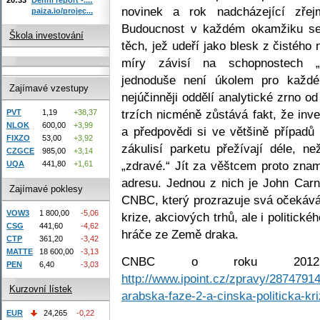
novinek a rok nadcházející zře
paiza.io/projec...
Budoucnost v každém okamžiku ses
Škola investování
těch, jež udeří jako blesk z čistéh
míry závisí na schopnostech „v
jednoduše není úkolem pro každé
Zajímavé vzestupy
nejúčinněji oddělí analytické zrno 
trzích nicméně zůstává fakt, že inve
PVT
1,19
+38,37
NLOK
600,00
+3,99
a předpovědi si ve většině případů 
FIXZO
53,00
+3,92
zákulisí parketu přežívají déle, 
CZGCE
985,00
+3,14
„zdravé.“ Jít za věštcem proto znam
UQA
441,80
+1,61
adresu. Jednou z nich je John Carne
Zajímavé poklesy
CNBC, který prozrazuje svá očekává
VOW3
1 800,00
-5,06
krize, akciových trhů, ale i politické
CSG
441,60
-4,62
hráče ze Země draka.
CTP
361,20
-3,42
MATTE
18 600,00
-3,13
CNBC o roku 2012:
PEN
6,40
-3,03
http://www.ipoint.cz/zpravy/28747914
Kurzovní lístek
arabska-faze-2-a-cinska-politicka-kri
EUR
24,265
-0,22