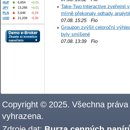
HUF
6,654
+0,01
Take-Two Interactive zveřejnil 
JPY
13,286
+0,01
mírně překonaly odhady analyti
PLN
5,646
-0,24
USD
21,039
-0,30
Fio
07.08. 15:25
Groupon zvýšil celoroční výhl
byly smíšené
Fio
07.08. 13:39
Copyright © 2025. Všechna práva
vyhrazena.
Zdroje dat:
Burza cenných papírů