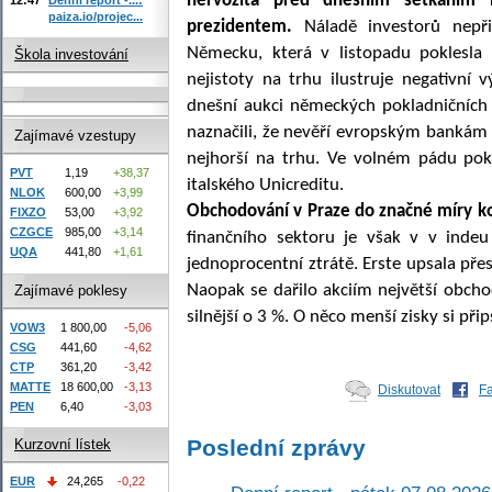
nervozita před dnešním setkáním 
paiza.io/projec...
prezidentem.
Náladě investorů nepři
Německu, která v listopadu poklesla 
Škola investování
nejistoty na trhu ilustruje negativní v
dnešní aukci německých pokladničních p
naznačili, že nevěří evropským bankám 
Zajímavé vzestupy
nejhorší na trhu. Ve volném pádu pok
PVT
1,19
+38,37
italského Unicreditu.
NLOK
600,00
+3,99
Obchodování v Praze do značné míry kop
FIXZO
53,00
+3,92
CZGCE
985,00
+3,14
finančního sektoru je však v v indeu
UQA
441,80
+1,61
jednoprocentní ztrátě. Erste upsala přes
Naopak se dařilo akciím největší obcho
Zajímavé poklesy
silnější o 3 %. O něco menší zisky si přip
VOW3
1 800,00
-5,06
CSG
441,60
-4,62
CTP
361,20
-3,42
MATTE
18 600,00
-3,13
Diskutovat
F
PEN
6,40
-3,03
Poslední zprávy
Kurzovní lístek
EUR
24,265
-0,22