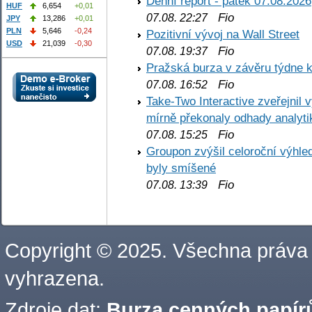
Denní report - pátek 07.08.2026
HUF
6,654
+0,01
Fio
07.08. 22:27
JPY
13,286
+0,01
PLN
5,646
-0,24
Pozitivní vývoj na Wall Street
USD
21,039
-0,30
Fio
07.08. 19:37
Pražská burza v závěru týdne k
Fio
07.08. 16:52
Take-Two Interactive zveřejnil 
mírně překonaly odhady analyti
Fio
07.08. 15:25
Groupon zvýšil celoroční výhl
byly smíšené
Fio
07.08. 13:39
Copyright © 2025. Všechna práva
vyhrazena.
Zdroje dat:
Burza cenných papírů