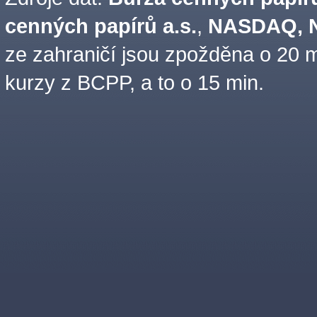
cenných papírů a.s.
,
NASDAQ, N
ze zahraničí jsou zpožděna o 20 m
kurzy z BCPP, a to o 15 min.