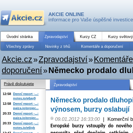
AKCIE ONLINE
informace pro Vaše úspěšné investice
Úvodní stránka
Zpravodajství
Kurzy CZ
Kurzy světový
Všechny zprávy
Novinky z trhů
Komentáře a doporučení
Akcie.cz
»
Zpravodajství
»
Komentáře
doporučení
»
Německo prodalo dlu
Právě diskutujete
Zpravodajství
12:58
Denní report -...:
Německo prodalo dluhop
notes.io/e6ay9
12:58
Denní report -...:
výnosem, burzy oslabují
paiza.io/projec...
20:33
Denní report -...:
paiza.io/projec...
09.01.2012 16:33:00
|
Komerční b
20:33
Denní report -...:
Evropské burzy vstoupily do nového
notes.io/e6iyb
12:47
Denní report -...: