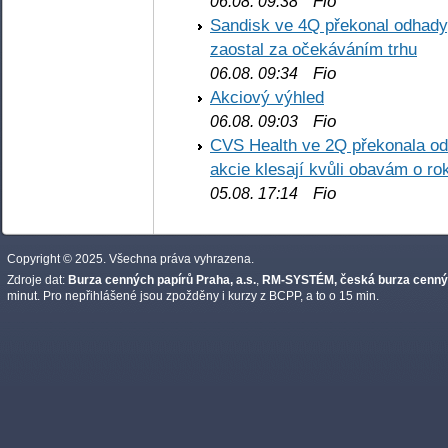
Fio
06.08. 09:38
Sandisk ve 4Q překonal odhady,
zaostal za očekáváním trhu
Fio
06.08. 09:34
Akciový výhled
Fio
06.08. 09:03
CVS Health ve 2Q překonala odh
akcie klesají kvůli obavám o ro
Fio
05.08. 17:14
Copyright © 2025. Všechna práva vyhrazena.
Zdroje dat:
Burza cenných papírů Praha, a.s.
,
RM-SYSTÉM, česká burza cennýc
minut. Pro nepřihlášené jsou zpožděny i kurzy z BCPP, a to o 15 min.