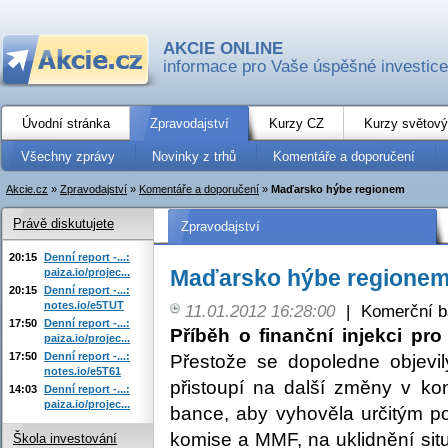
AKCIE ONLINE
informace pro Vaše úspěšné investice
Úvodní stránka
Zpravodajství
Kurzy CZ
Kurzy světový
Všechny zprávy
Novinky z trhů
Komentáře a doporučení
Akcie.cz
»
Zpravodajství
»
Komentáře a doporučení
»
Maďarsko hýbe regionem
Právě diskutujete
Zpravodajství
20:15
Denní report -...:
Maďarsko hýbe regione
paiza.io/projec...
20:15
Denní report -...:
notes.io/e5TUT
11.01.2012 16:28:00
|
Komerční b
17:50
Denní report -...:
Příběh o finanční injekci pr
paiza.io/projec...
17:50
Denní report -...:
Přestože se dopoledne objevi
notes.io/e5T61
přistoupí na další změny v ko
14:03
Denní report -...:
paiza.io/projec...
bance, aby vyhověla určitým 
komise a MMF, na uklidnění situ
Škola investování