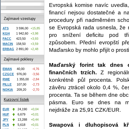
Evropská komise navíc uvedla,
financí nejsou dostatečné a na
Zajímavé vzestupy
procedury při nadměrném scho
se Evropská rada usnesla, že ne
ATS
3 596,00
+15,85
KGH
1 942,60
+3,98
pro snížení deficitu pod t
FACC
423,50
+3,93
způsobem. Přední evropští pře
MACIN
158,50
+3,59
Maďarsko by mohlo přijít o pros
ERBAG
2 891,00
+2,48
Zajímavé poklesy
Maďarský forint tak dnes 
EMAN
40,00
-4,76
finančních trzích.
Z regionáln
CZGCE
976,00
-3,56
konkrétně půl procenta. Pols
RWE
1 355,00
-2,84
PILLE
107,00
-2,73
závěru ztrácel okolo 0,4 %, če
NOKIA
209,20
-2,70
procenta. Ta se během dne obc
Kurzovní lístek
pásma. Euro se dnes na me
nejdráže za 25,91 CZK/EUR.
EUR
24,190
+0,04
HUF
6,679
+0,01
JPY
13,288
+0,44
Swapová i dluhopisová k
PLN
5,618
+0,01