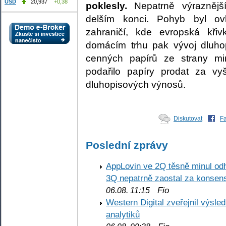
USD
20,937
+0,38
poklesly.
Nepatrně výraznějš
delším konci. Pohyb byl ov
zahraničí, kde evropská křiv
domácím trhu pak vývoj dluhop
cenných papírů ze strany min
podařilo papíry prodat za vy
dluhopisových výnosů.
Diskutovat
F
Poslední zprávy
AppLovin ve 2Q těsně minul od
3Q nepatrně zaostal za konse
Fio
06.08. 11:15
Western Digital zveřejnil výsl
analytiků