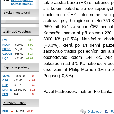
tak pražská burza (PX) si nakonec p
paiza.io/projec...
Již kolem poledne se do záporných 
Škola investování
společnosti ČEZ. Titul neměl síl
atakoval psychologickou metu 750 
(550 mil. Kč) za sebou ČEZ nechal
Zajímavé vzestupy
Komerční banka si při objemu 230 
3300 Kč (+0,5%). Největším zhod
PVT
1,19
+38,37
(+3,3%), která po 14 denní pau
NLOK
600,00
+3,99
FIXZO
53,00
+3,92
zachovalo tradici posledních dní 
CZGCE
985,00
+3,14
obchodovalo kolem 144 Kč. Akci
UQA
441,80
+1,61
pokusech nad 375 Kč nakonec vrace
Zajímavé poklesy
čísel zamířil Philip Morris (-1%) a
Pegasu (-0,3%).
VOW3
1 800,00
-5,06
CSG
441,60
-4,62
CTP
361,20
-3,42
MATTE
18 600,00
-3,13
Pavel Hadroušek, makléř, Fio banka,
PEN
6,40
-3,03
Kurzovní lístek
EUR
24,265
-0,22
Diskutovat
F