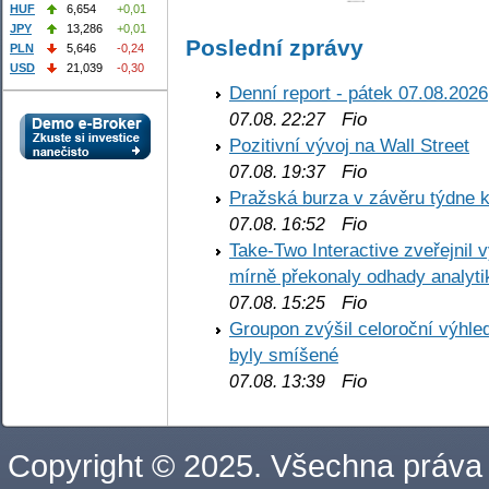
HUF
6,654
+0,01
JPY
13,286
+0,01
Poslední zprávy
PLN
5,646
-0,24
USD
21,039
-0,30
Denní report - pátek 07.08.2026
Fio
07.08. 22:27
Pozitivní vývoj na Wall Street
Fio
07.08. 19:37
Pražská burza v závěru týdne k
Fio
07.08. 16:52
Take-Two Interactive zveřejnil 
mírně překonaly odhady analyti
Fio
07.08. 15:25
Groupon zvýšil celoroční výhl
byly smíšené
Fio
07.08. 13:39
Copyright © 2025. Všechna práva