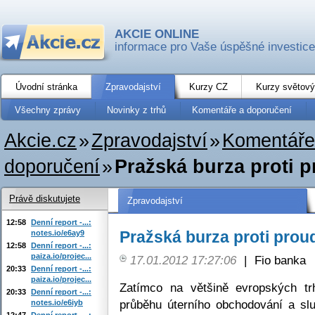
AKCIE ONLINE
informace pro Vaše úspěšné investice
Úvodní stránka
Zpravodajství
Kurzy CZ
Kurzy světový
Všechny zprávy
Novinky z trhů
Komentáře a doporučení
Akcie.cz
»
Zpravodajství
»
Komentáře
doporučení
»
Pražská burza proti 
Právě diskutujete
Zpravodajství
12:58
Denní report -...:
Pražská burza proti pro
notes.io/e6ay9
12:58
Denní report -...:
paiza.io/projec...
17.01.2012 17:27:06
|
Fio banka
20:33
Denní report -...:
paiza.io/projec...
Zatímco na většině evropských trh
20:33
Denní report -...:
průběhu úterního obchodování a sl
notes.io/e6iyb
12:47
Denní report -...: