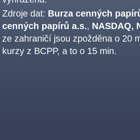
Zdroje dat:
Burza cenných papírů
cenných papírů a.s.
,
NASDAQ, N
ze zahraničí jsou zpožděna o 20 m
kurzy z BCPP, a to o 15 min.