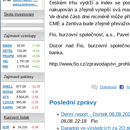
českém trhu vydrží a index se po
paiza.io/projec...
nakupován a zřejmě vylepší svá max
Škola investování
Ve druhé části dne nicméně může přij
CME a Zentiva bude zřejmě převažov
Fio, burzovní společnost, a.s., Pave
Zajímavé vzestupy
Dozor nad Fio, burzovní společno
EMAN
43,00
+7,50
DETEL
710,00
+6,61
banka.
PRAPM
228,00
+5,56
VIG
1 797,00
+5,09
http://www.fio.cz/zpravodajstvi_prohl
RBI
1 575,50
+4,61
Zajímavé poklesy
SHELL
877,00
-10,33
Diskutovat
F
NOKIA
200,00
-4,40
ATS
3 504,00
-2,56
Poslední zprávy
CZGCE
955,00
-2,15
KARIN
140,00
-2,10
Denní report - čtvrtek 06.08.20
Kurzovní lístek
Fio
06.08. 22:18
Datadog ve výsledcích za 2Q př
EUR
24,210
-0,08