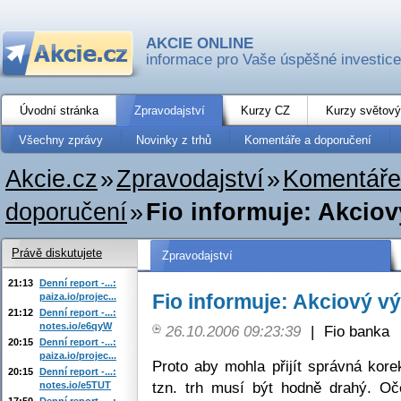
AKCIE ONLINE
informace pro Vaše úspěšné investice
Úvodní stránka
Zpravodajství
Kurzy CZ
Kurzy světový
Všechny zprávy
Novinky z trhů
Komentáře a doporučení
Akcie.cz
»
Zpravodajství
»
Komentáře
doporučení
»
Fio informuje: Akciov
Právě diskutujete
Zpravodajství
21:13
Denní report -...:
Fio informuje: Akciový v
paiza.io/projec...
21:12
Denní report -...:
notes.io/e6qyW
26.10.2006 09:23:39
|
Fio banka
20:15
Denní report -...:
paiza.io/projec...
Proto aby mohla přijít správná kor
20:15
Denní report -...:
tzn. trh musí být hodně drahý. Oč
notes.io/e5TUT
17:50
Denní report -...: