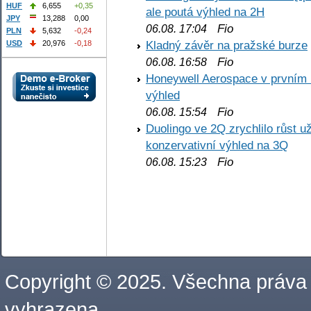
HUF
6,655
+0,35
ale poutá výhled na 2H
JPY
13,288
0,00
Fio
06.08. 17:04
PLN
5,632
-0,24
Kladný závěr na pražské burze
USD
20,976
-0,18
Fio
06.08. 16:58
Honeywell Aerospace v prvním re
výhled
Fio
06.08. 15:54
Duolingo ve 2Q zrychlilo růst už
konzervativní výhled na 3Q
Fio
06.08. 15:23
Copyright © 2025. Všechna práva
vyhrazena.