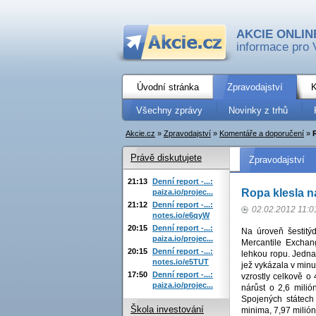
AKCIE ONLIN
informace pro 
Úvodní stránka
Zpravodajství
K
Všechny zprávy
Novinky z trhů
Akcie.cz
»
Zpravodajství
»
Komentáře a doporučení
»
Právě diskutujete
Zpravodajství
21:13
Denní report -...:
Ropa klesla n
paiza.io/projec...
21:12
Denní report -...:
02.02.2012 11:0
notes.io/e6qyW
20:15
Denní report -...:
Na úroveň šestitý
paiza.io/projec...
Mercantile Exchan
20:15
Denní report -...:
lehkou ropu. Jednal
notes.io/e5TUT
jež vykázala v min
17:50
Denní report -...:
vzrostly celkově o
paiza.io/projec...
nárůst o 2,6 mili
Spojených státech
Škola investování
minima, 7,97 milión