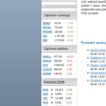
3,02 miliónů barel
oslabil v rámci v
oslabování pak pok
USD za barel.
Zajímavé vzestupy
EMAN
43,00
+7,50
DETEL
710,00
+6,61
PRAPM
228,00
+5,56
VIG
1 797,00
+5,09
RBI
1 575,50
+4,61
Poslední zpráv
Zajímavé poklesy
Denní report
06.08. 22:18
SHELL
877,00
-10,33
Datadog ve 
NOKIA
200,00
-4,40
06.08. 17:04
ATS
3 504,00
-2,56
Kladný závě
06.08. 16:58
CZGCE
955,00
-2,15
Honeywell Ae
KARIN
140,00
-2,10
06.08. 15:54
Duolingo ve 
Kurzovní lístek
06.08. 15:23
EUR
24,210
-0,08
HUF
6,655
+0,35
JPY
13,288
0,00
PLN
5,632
-0,24