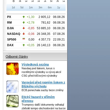
1d
5d
1m
3m
6m
1y
PX
+1,30
2 805,12
06.08.26
RM
+2,78
781,62
06.08.26
DJIA
-0,85
53 885,10
06.08.26
NASDAQ
-0,06
26 348,35
07.08.26
SP500
0,00
4 357,73
22.09.21
DAX
+0,05
26 140,13
06.08.26
Odborné články
Výsledková sezóna
Nasdaq pod tlakem, luxus s
rozdílnými výsledky a vývoj akcií
CSG před klíčovými výsledky
Varování před ropným šokem z
Blízkého východu
ECB ponechala sazby beze změny
Etický hazard v přímém
přenosu
Trumpovy další dokumenty odhalují
zběsilé tempo obchodování na burze