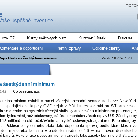
FIOFO
E
Vaše úspěšné investice
urzy CZ
Kurzy světových burz
Kurzovní lístek
Diskuse
Komentáře a doporučení
Firemní zprávy
Odborné články
An
Ropa klesla na šestitýdenní minimum
Pátek 7.8.2026 1:28
a šestitýdenní minimum
1:41
|
Colosseum, a.s.
denního minima oslabil v rámci včerejší obchodní seance na burze New York
ge spadající do skupiny CME nejaktivnější futures kontrakt na WTI americkou
o se o reakci na výsledek včerejší statistiky amerického ministerstva pro energie,
ulém týdnu větší, než očekávaný, nárůst komerčních zásob ropy v U.S. Zásoby ropy
 4,18 miliónů barelů, očekáváním analytiků oslovených agenturou Bloomberg byl
ónů. Poklesu ceny černého zlata dále dopomohla zpráva, podle které klesla ve
 denní spotřeba benzínu v předešlém týdnu o 1,6 % na úroveň desetiletého
ů barelů. Ruku v ruce s výše zmíněným vzrostly také zásoby benzínu v U.S., a to o