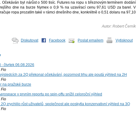
ů. Očekáván byl nárůst o 500 tisíc. Futures na ropu s březnovým termínem dodání
čerejšího dne na burze Nymex o 0,9 % na uzavírací cenu 97,61 USD za barel. V
račuje ropa prozatím také v rámci dnešního dne, konkrétně o 0,51 dolaru na 97,10
Autor: Robert Černík
Diskutovat
Facebook
Poslat emailem
Vytisknout
y
 - čtvrtek 06.08.2026
Fio
výsledcích za 2Q překonal očekávání, pozornost trhu ale poutá výhled na 2H
Fio
r na pražské burze
Fio
rospace v prvním reportu po spin-offu snížil celoroční výhled
Fio
2Q zrychlilo růst uživatelů, společnost ale poskytla konzervativní výhled na 3Q
Fio