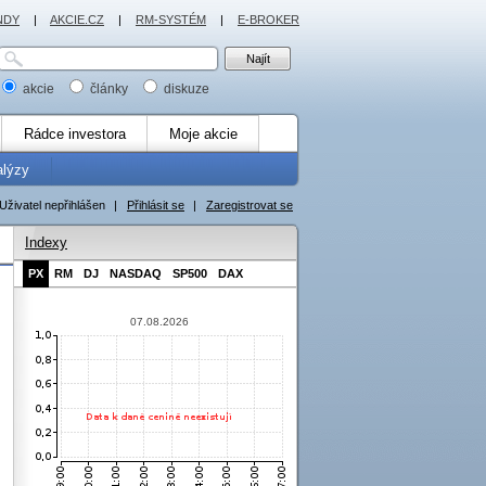
NDY
|
AKCIE.CZ
|
RM-SYSTÉM
|
E-BROKER
akcie
články
diskuze
Rádce investora
Moje akcie
alýzy
Uživatel nepřihlášen
|
Přihlásit se
|
Zaregistrovat se
Indexy
PX
RM
DJ
NASDAQ
SP500
DAX
07.08.2026