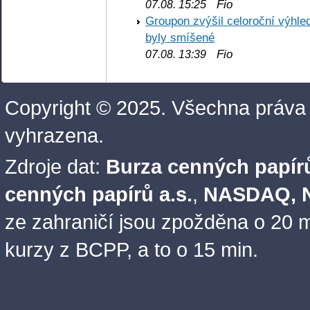
Fio
07.08. 15:25
Groupon zvýšil celoroční výhl
byly smíšené
Fio
07.08. 13:39
Copyright © 2025. Všechna práva
vyhrazena.
Zdroje dat:
Burza cenných papírů
cenných papírů a.s.
,
NASDAQ, N
ze zahraničí jsou zpožděna o 20 m
kurzy z BCPP, a to o 15 min.