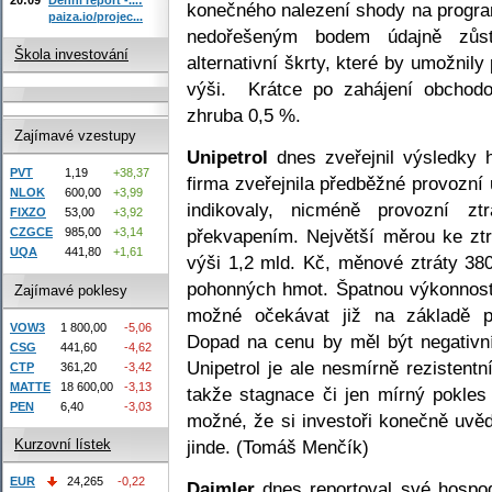
konečného nalezení shody na progra
paiza.io/projec...
nedořešeným bodem údajně zůst
Škola investování
alternativní škrty, které by umožnil
výši. Krátce po zahájení obchod
zhruba 0,5 %.
Zajímavé vzestupy
Unipetrol
dnes zveřejnil výsledky 
PVT
1,19
+38,37
firma zveřejnila předběžné provozní
NLOK
600,00
+3,99
indikovaly, nicméně provozní z
FIXZO
53,00
+3,92
překvapením. Největší měrou ke ztrá
CZGCE
985,00
+3,14
UQA
441,80
+1,61
výši 1,2 mld. Kč, měnové ztráty 38
pohonných hmot. Špatnou výkonnost 
Zajímavé poklesy
možné očekávat již na základě p
VOW3
1 800,00
-5,06
Dopad na cenu by měl být negativn
CSG
441,60
-4,62
Unipetrol je ale nesmírně rezistentn
CTP
361,20
-3,42
MATTE
18 600,00
-3,13
takže stagnace či jen mírný pokles
PEN
6,40
-3,03
možné, že si investoři konečně uvě
jinde. (Tomáš Menčík)
Kurzovní lístek
EUR
24,265
-0,22
Daimler
dnes reportoval své hospo