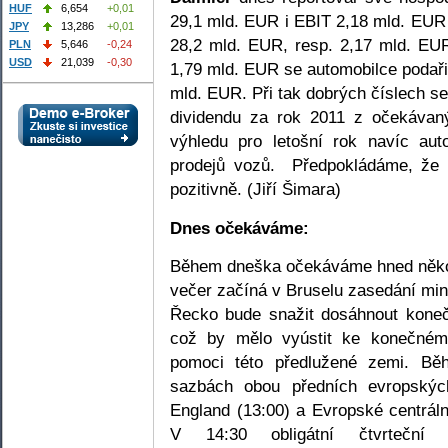
HUF
6,654
+0,01
29,1 mld. EUR i EBIT 2,18 mld. EUR 
JPY
13,286
+0,01
28,2 mld. EUR, resp. 2,17 mld. EUR
PLN
5,646
-0,24
USD
21,039
-0,30
1,79 mld. EUR se automobilce podař
mld. EUR. Při tak dobrých číslech s
dividendu za rok 2011 z očekáv
výhledu pro letošní rok navíc au
prodejů vozů. Předpokládáme, že n
pozitivně. (Jiří Šimara)
Dnes očekáváme:
Během dneška očekáváme hned někol
večer začíná v Bruselu zasedání mini
Řecko bude snažit dosáhnout koneč
což by mělo vyústit ke konečném
pomoci této předlužené zemi. B
sazbách obou předních evropskýc
England (13:00) a Evropské centrá
V 14:30 obligátní čtvrteční