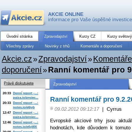
AKCIE ONLINE
informace pro Vaše úspěšné investice
Úvodní stránka
Zpravodajství
Kurzy CZ
Kurzy světový
Všechny zprávy
Novinky z trhů
Komentáře a doporučení
Akcie.cz
»
Zpravodajství
»
Komentáře
doporučení
»
Ranní komentář pro 9
Právě diskutujete
Zpravodajství
20:33
Denní report -...:
Ranní komentář pro 9.2.
paiza.io/projec...
20:33
Denní report -...:
notes.io/e6iyb
09.02.2012 09:12:17
|
Cyrrus
12:47
Denní report -...:
paiza.io/projec...
Evropské akciové trhy jsou aktuá
12:46
Denní report -...:
hodnotách, kde důvodem k tomuto 
notes.io/e6yWX
20:09
Denní report -...: