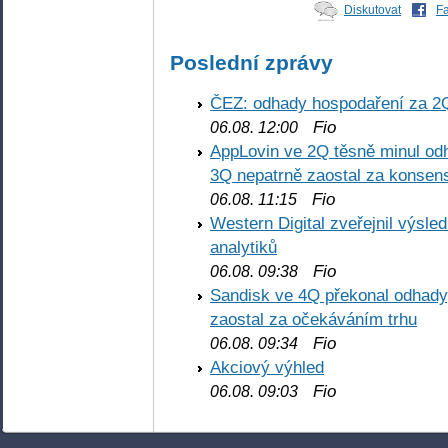
Diskutovat
F
Poslední zprávy
ČEZ: odhady hospodaření za 2
Fio
06.08. 12:00
AppLovin ve 2Q těsně minul od
3Q nepatrně zaostal za konse
Fio
06.08. 11:15
Western Digital zveřejnil výsl
analytiků
Fio
06.08. 09:38
Sandisk ve 4Q překonal odhady,
zaostal za očekáváním trhu
Fio
06.08. 09:34
Akciový výhled
Fio
06.08. 09:03