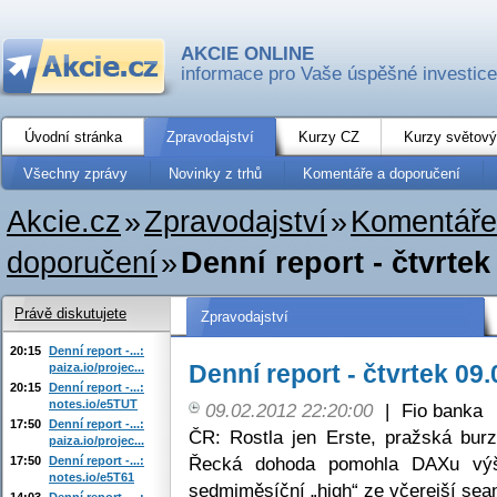
AKCIE ONLINE
informace pro Vaše úspěšné investice
Úvodní stránka
Zpravodajství
Kurzy CZ
Kurzy světový
Všechny zprávy
Novinky z trhů
Komentáře a doporučení
Akcie.cz
»
Zpravodajství
»
Komentáře
doporučení
»
Denní report - čtvrtek
Právě diskutujete
Zpravodajství
20:15
Denní report -...:
Denní report - čtvrtek 09
paiza.io/projec...
20:15
Denní report -...:
notes.io/e5TUT
09.02.2012 22:20:00
|
Fio banka
17:50
Denní report -...:
ČR: Rostla jen Erste, pražská bur
paiza.io/projec...
Řecká dohoda pomohla DAXu výš
17:50
Denní report -...:
notes.io/e5T61
sedmiměsíční „high“ ze včerejší sea
14:03
Denní report -...: