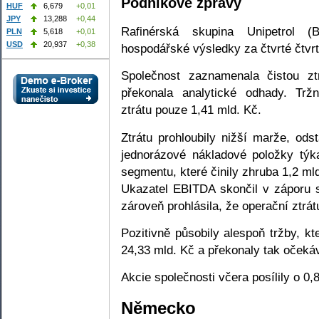
Podnikové zprávy
HUF
6,679
+0,01
JPY
13,288
+0,44
Rafinérská skupina Unipetrol 
PLN
5,618
+0,01
USD
20,937
+0,38
hospodářské výsledky za čtvrté čtvrt
Společnost zaznamenala čistou zt
překonala analytické odhady. Tr
ztrátu pouze 1,41 mld. Kč.
Ztrátu prohloubily nižší marže, odst
jednorázové nákladové položky týka
segmentu, které činily zhruba 1,2 ml
Ukazatel EBITDA skončil v záporu s
zároveň prohlásila, že operační ztrá
Pozitivně působily alespoň tržby, k
24,33 mld. Kč a překonaly tak očekáv
Akcie společnosti včera posílily o 0
Německo