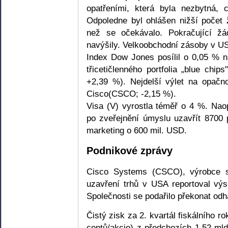
opatřeními, která byla nezbytná, 
Odpoledne byl ohlášen nižší počet 
než se očekávalo. Pokračující ž
navýšily. Velkoobchodní zásoby v US
Index Dow Jones posílil o 0,05 % n
třicetičlenného portfolia „blue chi
+2,39 %). Nejdelší výlet na opačn
Cisco(CSCO; -2,15 %).
Visa (V) vyrostla téměř o 4 %. Nao
po zveřejnění úmyslu uzavřít 8700 
marketing o 600 mil. USD.
Podnikové zprávy
Cisco Systems (CSCO), výrobce s
uzavření trhů v USA reportoval výsl
Společnosti se podařilo překonat odh
Čistý zisk za 2. kvartál fiskálního 
centů/akcie) z předchozích 1,52 ml