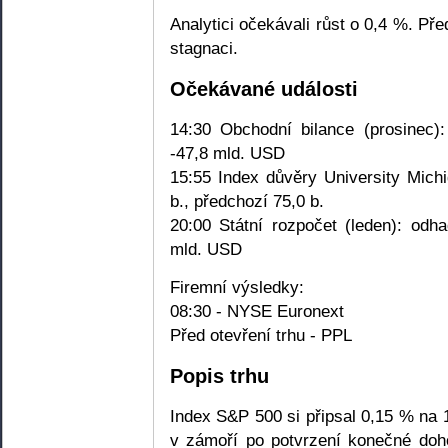
Analytici očekávali růst o 0,4 %. Př
stagnaci.
Očekávané události
14:30 Obchodní bilance (prosinec)
-47,8 mld. USD
15:55 Index důvěry University Mich
b., předchozí 75,0 b.
20:00 Státní rozpočet (leden): odh
mld. USD
Firemní výsledky:
08:30 - NYSE Euronext
Před otevření trhu - PPL
Popis trhu
Index S&P 500 si připsal 0,15 % na 
v zámoří po potvrzení konečné doh