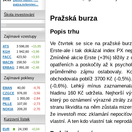
paiza.io/projec...
Škola investování
Pražská burza
Popis trhu
Zajímavé vzestupy
Ve čtvrtek se sice na pražské burze
ATS
3 596,00
+15,85
Erste-ale i tak dokázal index PX ne
KGH
1 942,60
+3,98
Zmíněné akcie Erste (+3%) těžily z 
FACC
423,50
+3,93
MACIN
158,50
+3,59
opatřeních a poskočily až k psychol
ERBAG
2 891,00
+2,48
průměrného zájmu oslabovaly. 
Zajímavé poklesy
obchodovala poblíž 3700 Kč (-0,5%)
(-0,6%). Lehký mínus zaznamenal
EMAN
40,00
-4,76
hladinu 160 Kč udržela. Nejhorší v
CZGCE
976,00
-3,56
RWE
1 355,00
-2,84
který po oznámení výrazné ztráty z
PILLE
107,00
-2,73
stranu likvidita na něm zůstala mize
NOKIA
209,20
-2,70
že investoři moc zklamání nepociťova
Kurzovní lístek
vlastní. A ten kdo vlastní tak neprod
EUR
24,190
+0,04