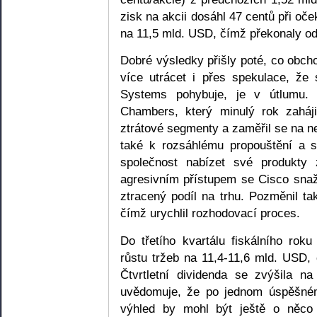
zisk na akcii dosáhl 47 centů při oč
na 11,5 mld. USD, čímž překonaly od
Dobré výsledky přišly poté, co obcho
více utrácet i přes spekulace, že
Systems pohybuje, je v útlumu
Chambers, který minulý rok zaháji
ztrátové segmenty a zaměřil se na nej
také k rozsáhlému propouštění a 
společnost nabízet své produkty
agresivním přístupem se Cisco sna
ztracený podíl na trhu. Pozměnil ta
čímž urychlil rozhodovací proces.
Do třetího kvartálu fiskálního ro
růstu tržeb na 11,4-11,6 mld. USD,
Čtvrtletní dividenda se zvýšila n
uvědomuje, že po jednom úspěšném 
výhled by mohl být ještě o něco 