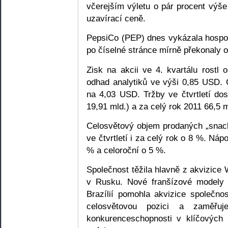
včerejším výletu o pár procent výše
uzavírací ceně.
PepsiCo (PEP) dnes vykázala hospod
po číselné stránce mírně překonaly o
Zisk na akcii ve 4. kvartálu rost
odhad analytiků ve výši 0,85 USD. 
na 4,03 USD. Tržby ve čtvrtletí d
19,91 mld.) a za celý rok 2011 66,5
Celosvětový objem prodaných „snack
ve čtvrtletí i za celý rok o 8 %. Náp
% a celoroční o 5 %.
Společnost těžila hlavně z akvizice 
v Rusku. Nové franšízové modely 
Brazílií pomohla akvizice společno
celosvětovou pozici a zaměřu
konkurenceschopnosti v klíčových r