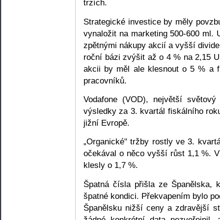
trzích.
Strategické investice by měly povzb
vynaložit na marketing 500-600 ml. 
zpětnými nákupy akcií a vyšší divid
roční bázi zvýšit až o 4 % na 2,15 
akcii by měl ale klesnout o 5 % a f
pracovníků.
Vodafone (VOD), největší světový t
výsledky za 3. kvartál fiskálního rok
jižní Evropě.
„Organické" tržby rostly ve 3. kvart
očekával o něco vyšší růst 1,1 %. 
klesly o 1,7 %.
Špatná čísla přišla ze Španělska, 
špatné kondici. Překvapením bylo podo
Španělsku nižší ceny a zdravější s
žádné konkrétní data nezveřejnil, 