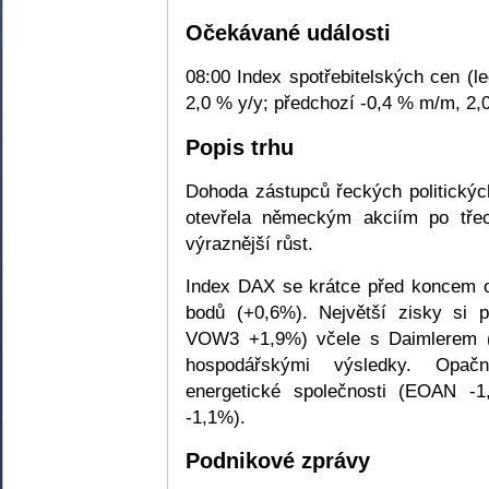
Očekávané události
08:00 Index spotřebitelských cen (
2,0 % y/y; předchozí -0,4 % m/m, 2,
Popis trhu
Dohoda zástupců řeckých politickýc
otevřela německým akciím po třec
výraznější růst.
Index DAX se krátce před koncem o
bodů (+0,6%). Největší zisky si 
VOW3 +1,9%) včele s Daimlerem (D
hospodářskými výsledky. Opa
energetické společnosti (EOAN -
-1,1%).
Podnikové zprávy