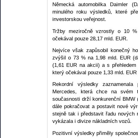
Německá automobilka Daimler (DA
minulého roku výsledků, které pře
investorskou veřejnost.
Tržby meziročně vzrostly o 10 %
očekával pouze 28,17 mld. EUR.
Nejvíce však zapůsobil konečný ho
zvýšil o 73 % na 1,98 mld. EUR (d
(1,61 EUR na akcii) a s přehledem 
který očekával pouze 1,33 mld. EUR 
Rekordní výsledky zaznamenala 
Mercedes, která chce na svém tr
současnosti drží konkurenční BMW (
dále pokračovat a postavit nové vý
stejně tak i představit řadu nových
vykázala i divize nákladních vozů.
Pozitivní výsledky přiměly společno