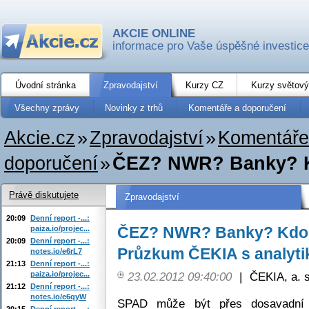
AKCIE ONLINE
informace pro Vaše úspěšné investice
Úvodní stránka
Zpravodajství
Kurzy CZ
Kurzy světový
Všechny zprávy
Novinky z trhů
Komentáře a doporučení
Akcie.cz
»
Zpravodajství
»
Komentáře
doporučení
»
ČEZ? NWR? Banky? Kd
Právě diskutujete
Zpravodajství
20:09
Denní report -...:
ČEZ? NWR? Banky? Kdo 
paiza.io/projec...
20:09
Denní report -...:
Průzkum ČEKIA s analytik
notes.io/e6rL7
21:13
Denní report -...:
paiza.io/projec...
23.02.2012 09:40:00
|
ČEKIA, a. s
21:12
Denní report -...:
notes.io/e6qyW
SPAD může být přes dosavadní r
20:15
Denní report -...: