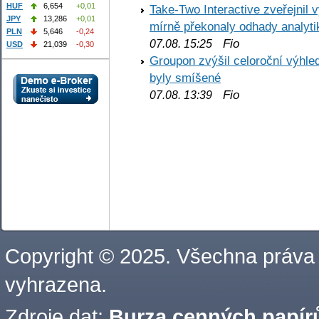
HUF
6,654
+0,01
Take-Two Interactive zveřejnil 
JPY
13,286
+0,01
mírně překonaly odhady analyti
PLN
5,646
-0,24
Fio
07.08. 15:25
USD
21,039
-0,30
Groupon zvýšil celoroční výhl
byly smíšené
Fio
07.08. 13:39
Copyright © 2025. Všechna práva
vyhrazena.
Zdroje dat:
Burza cenných papírů