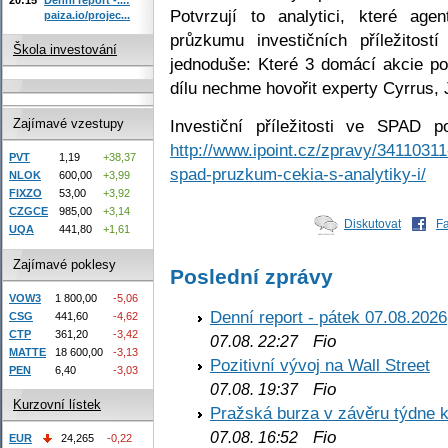
Potvrzují to analytici, které ag
paiza.io/projec...
průzkumu investičních příležitos
Škola investování
jednoduše: Které 3 domácí akcie po
dílu nechme hovořit experty Cyrrus,
Investiční příležitosti ve SPAD 
Zajímavé vzestupy
http://www.ipoint.cz/zpravy/3411031
PVT
1,19
+38,37
spad-pruzkum-cekia-s-analytiky-i/
NLOK
600,00
+3,99
FIXZO
53,00
+3,92
CZGCE
985,00
+3,14
Diskutovat
F
UQA
441,80
+1,61
Zajímavé poklesy
Poslední zprávy
VOW3
1 800,00
-5,06
Denní report - pátek 07.08.2026
CSG
441,60
-4,62
CTP
361,20
-3,42
Fio
07.08. 22:27
MATTE
18 600,00
-3,13
Pozitivní vývoj na Wall Street
PEN
6,40
-3,03
Fio
07.08. 19:37
Kurzovní lístek
Pražská burza v závěru týdne k
Fio
07.08. 16:52
EUR
24,265
-0,22