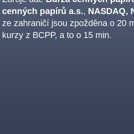
cenných papírů a.s.
,
NASDAQ, N
ze zahraničí jsou zpožděna o 20 m
kurzy z BCPP, a to o 15 min.