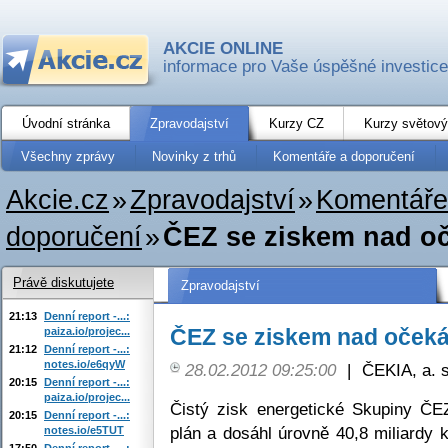
AKCIE ONLINE
informace pro Vaše úspěšné investice
Úvodní stránka
Zpravodajství
Kurzy CZ
Kurzy světový
Všechny zprávy
Novinky z trhů
Komentáře a doporučení
Akcie.cz
»
Zpravodajství
»
Komentáře
doporučení
»
ČEZ se ziskem nad oč
Právě diskutujete
Zpravodajství
21:13
Denní report -...:
ČEZ se ziskem nad očeká
paiza.io/projec...
21:12
Denní report -...:
notes.io/e6qyW
28.02.2012 09:25:00
|
ČEKIA, a. s
20:15
Denní report -...:
paiza.io/projec...
Čistý zisk energetické Skupiny ČE
20:15
Denní report -...:
plán a dosáhl úrovně 40,8 miliardy
notes.io/e5TUT
17:50
Denní report -...: