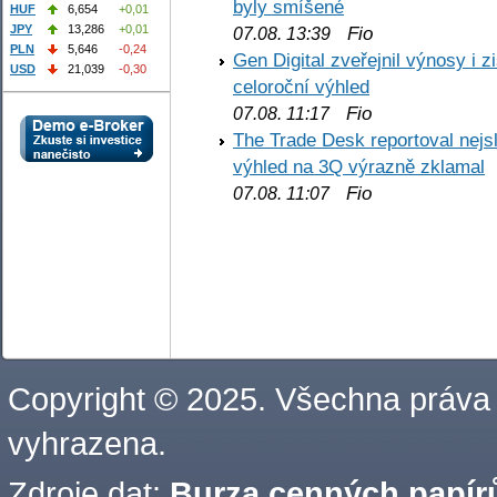
byly smíšené
HUF
6,654
+0,01
JPY
13,286
+0,01
Fio
07.08. 13:39
PLN
5,646
-0,24
Gen Digital zveřejnil výnosy i 
USD
21,039
-0,30
celoroční výhled
Fio
07.08. 11:17
The Trade Desk reportoval nejs
výhled na 3Q výrazně zklamal
Fio
07.08. 11:07
Copyright © 2025. Všechna práva
vyhrazena.
Zdroje dat:
Burza cenných papírů