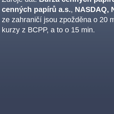
cenných papírů a.s.
,
NASDAQ, N
ze zahraničí jsou zpožděna o 20 m
kurzy z BCPP, a to o 15 min.