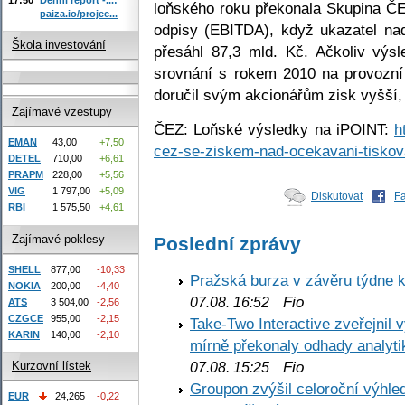
loňského roku překonala Skupina ČE
paiza.io/projec...
odpisy (EBITDA), když ukazatel nad
Škola investování
přesáhl 87,3 mld. Kč. Ačkoliv výs
srovnání s rokem 2010 na provozní
doručil svým akcionářům zisk vyšší,
Zajímavé vzestupy
ČEZ: Loňské výsledky na iPOINT:
h
EMAN
43,00
+7,50
cez-se-ziskem-nad-ocekavani-tiskov
DETEL
710,00
+6,61
PRAPM
228,00
+5,56
VIG
1 797,00
+5,09
Diskutovat
F
RBI
1 575,50
+4,61
Zajímavé poklesy
Poslední zprávy
SHELL
877,00
-10,33
Pražská burza v závěru týdne k
NOKIA
200,00
-4,40
Fio
07.08. 16:52
ATS
3 504,00
-2,56
CZGCE
955,00
-2,15
Take-Two Interactive zveřejnil 
KARIN
140,00
-2,10
mírně překonaly odhady analyti
Fio
Kurzovní lístek
07.08. 15:25
Groupon zvýšil celoroční výhl
EUR
24,265
-0,22