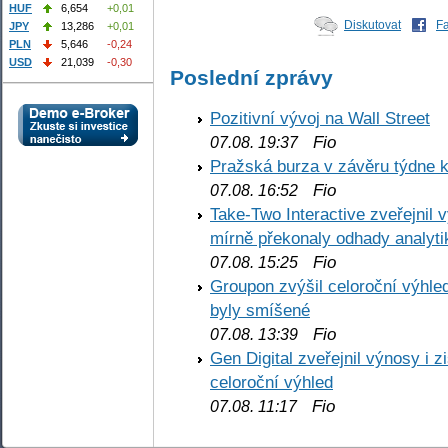
HUF
6,654
+0,01
Diskutovat
F
JPY
13,286
+0,01
PLN
5,646
-0,24
USD
21,039
-0,30
Poslední zprávy
Pozitivní vývoj na Wall Street
Fio
07.08. 19:37
Pražská burza v závěru týdne k
Fio
07.08. 16:52
Take-Two Interactive zveřejnil 
mírně překonaly odhady analyti
Fio
07.08. 15:25
Groupon zvýšil celoroční výhl
byly smíšené
Fio
07.08. 13:39
Gen Digital zveřejnil výnosy i 
celoroční výhled
Fio
07.08. 11:17