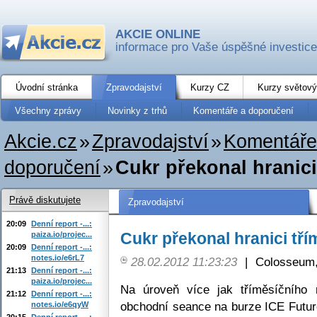
AKCIE ONLINE
informace pro Vaše úspěšné investice
Úvodní stránka
Zpravodajství
Kurzy CZ
Kurzy světový
Všechny zprávy
Novinky z trhů
Komentáře a doporučení
Akcie.cz
»
Zpravodajství
»
Komentáře
doporučení
»
Cukr překonal hranic
Právě diskutujete
Zpravodajství
20:09
Denní report -...:
Cukr překonal hranici tř
paiza.io/projec...
20:09
Denní report -...:
notes.io/e6rL7
28.02.2012 11:23:23
|
Colosseum,
21:13
Denní report -...:
paiza.io/projec...
Na úroveň více jak tříměsíčního 
21:12
Denní report -...:
obchodní seance na burze ICE Future
notes.io/e6qyW
20:15
Denní report -...: