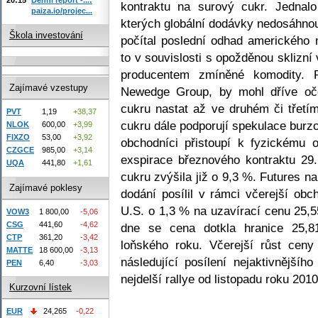
kontraktu na surový cukr. Jednal
paiza.io/projec...
kterých globální dodávky nedosáhnou
Škola investování
počítal poslední odhad amerického 
to v souvislosti s opožděnou sklizní 
producentem zmíněné komodity. P
Zajímavé vzestupy
Newedge Group, by mohl dříve oče
cukru nastat až ve druhém či třetím
PVT
1,19
+38,37
cukru dále podporují spekulace burzo
NLOK
600,00
+3,99
FIXZO
53,00
+3,92
obchodníci přistoupí k fyzickému
CZGCE
985,00
+3,14
exspirace březnového kontraktu 29
UQA
441,80
+1,61
cukru zvýšila již o 9,3 %. Futures 
Zajímavé poklesy
dodání posílil v rámci včerejší ob
U.S. o 1,3 % na uzavírací cenu 25,5
VOW3
1 800,00
-5,06
CSG
441,60
-4,62
dne se cena dotkla hranice 25,81
CTP
361,20
-3,42
loňského roku. Včerejší růst cen
MATTE
18 600,00
-3,13
následující posílení nejaktivnějšíh
PEN
6,40
-3,03
nejdelší rallye od listopadu roku 2010
Kurzovní lístek
EUR
24,265
-0,22