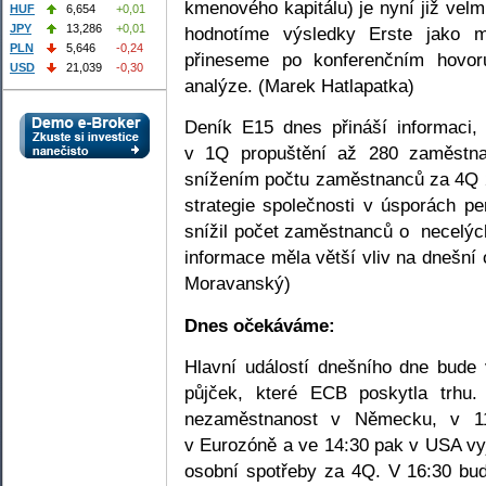
kmenového kapitálu) je nyní již velm
HUF
6,654
+0,01
JPY
13,286
+0,01
hodnotíme výsledky Erste jako mí
PLN
5,646
-0,24
přineseme po konferenčním hovor
USD
21,039
-0,30
analýze. (Marek Hatlapatka)
Deník E15 dnes přináší informaci,
v 1Q propuštění až 280 zaměstnan
snížením počtu zaměstnanců za 4Q 2
strategie společnosti v úsporách p
snížil počet zaměstnanců o necelýc
informace měla větší vliv na dnešní 
Moravanský)
Dnes očekáváme:
Hlavní událostí dnešního dne bude 
půjček, které ECB poskytla trhu
nezaměstnanost v Německu, v 11
v Eurozóně a ve 14:30 pak v USA v
osobní spotřeby za 4Q. V 16:30 bu