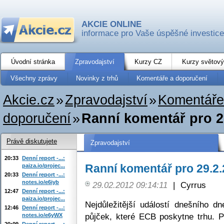
AKCIE ONLINE
informace pro Vaše úspěšné investice
Úvodní stránka
Zpravodajství
Kurzy CZ
Kurzy světový
Všechny zprávy
Novinky z trhů
Komentáře a doporučení
Akcie.cz
»
Zpravodajství
»
Komentáře
doporučení
»
Ranní komentář pro 2
Právě diskutujete
Zpravodajství
20:33
Denní report -...:
Ranní komentář pro 29.2
paiza.io/projec...
20:33
Denní report -...:
notes.io/e6iyb
29.02.2012 09:14:11
|
Cyrrus
12:47
Denní report -...:
paiza.io/projec...
Nejdůležitější událostí dnešního d
12:46
Denní report -...:
půjček, které ECB poskytne trhu.
notes.io/e6yWX
20:09
Denní report -...: