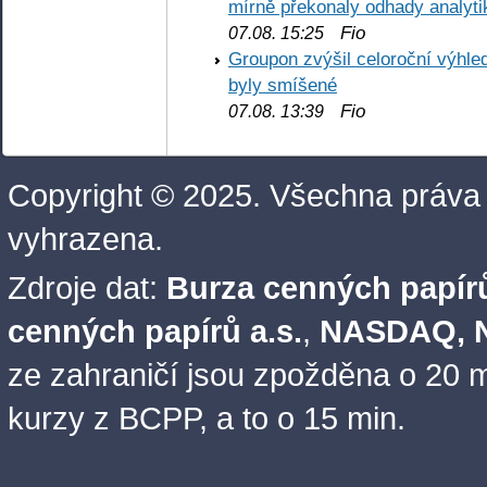
mírně překonaly odhady analyti
Fio
07.08. 15:25
Groupon zvýšil celoroční výhl
byly smíšené
Fio
07.08. 13:39
Copyright © 2025. Všechna práva
vyhrazena.
Zdroje dat:
Burza cenných papírů
cenných papírů a.s.
,
NASDAQ, N
ze zahraničí jsou zpožděna o 20 m
kurzy z BCPP, a to o 15 min.