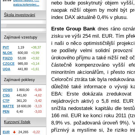
nebo bude poskytnutý objem vyšší, 
paiza.io/projec...
naopak nižší objem by mohl být pr
Škola investování
index DAX aktuálně 0,4% v plusu.
Erste Group Bank
dnes ráno oznám
zisku ve výši 254 mil. EUR. Tím pře
Zajímavé vzestupy
i naši o něco optimističtější proje
PVT
1,19
+38,37
se podílely velmi solidní provozní
NLOK
600,00
+3,99
úrokového příjmu a také nižší než oč
FIXZO
53,00
+3,92
částečně kompenzováno vyšší efek
CZGCE
985,00
+3,14
UQA
441,80
+1,61
minoritním akcionářům, i přesto ni
Celoroční ztráta tak byla redukována
Zajímavé poklesy
důležité také informace o vývoji k
VOW3
1 800,00
-5,06
EBA: Erste dokázala zredukovat 
CSG
441,60
-4,62
nejádrových aktiv) o 5,8 mld. EU
CTP
361,20
-3,42
MATTE
18 600,00
-3,13
snížila nedostatek kapitálu dle te
PEN
6,40
-3,03
166 mil. EUR ke konci roku 2011 (tzn
8,9% vs. požadovaná úroveň 9%). Vý
Kurzovní lístek
příznivý a myslíme si, že riziko i
EUR
24,265
-0,22