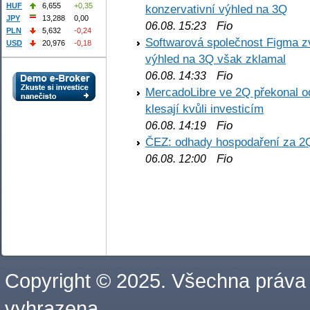
HUF
6,655
+0,35
konzervativní výhled na 3Q
JPY
13,288
0,00
Fio
06.08. 15:23
PLN
5,632
-0,24
Softwarová společnost Figma z
USD
20,976
-0,18
výhled na 3Q však zklamal
Fio
06.08. 14:33
MercadoLibre ve 2Q překonal od
klesají kvůli investicím
Fio
06.08. 14:19
ČEZ: odhady hospodaření za 2
Fio
06.08. 12:00
Copyright © 2025. Všechna práva
vyhrazena.