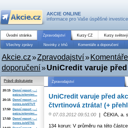
AKCIE ONLINE
informace pro Vaše úspěšné investice
Úvodní stránka
Zpravodajství
Kurzy CZ
Kurzy světový
Všechny zprávy
Novinky z trhů
Komentáře a doporučení
Akcie.cz
»
Zpravodajství
»
Komentáře
doporučení
»
UniCredit varuje před
Právě diskutujete
Zpravodajství
20:15
Denní report -...:
UniCredit varuje před ak
paiza.io/projec...
20:15
Denní report -...:
čtvrtinová ztráta! (+ pře
notes.io/e5TUT
17:50
Denní report -...:
paiza.io/projec...
07.03.2012 09:51:00
|
ČEKIA, a. s
17:50
Denní report -...:
notes.io/e5T61
134 korun: V průměru na této částce
14:03
Denní report -...: