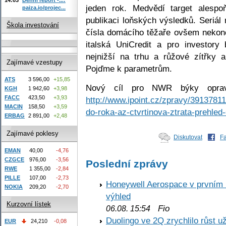
jeden rok. Medvědí target alesp
paiza.io/projec...
publikaci loňských výsledků. Seriál
Škola investování
čísla domácího těžaře ovšem nekon
italská UniCredit a pro investory
nejnižší na trhu a růžové zítřky a
Zajímavé vzestupy
Pojďme k parametrům.
ATS
3 596,00
+15,85
Nový cíl pro NWR býky opravd
KGH
1 942,60
+3,98
FACC
423,50
+3,93
http://www.ipoint.cz/zpravy/39137811
MACIN
158,50
+3,59
do-roka-az-ctvrtinova-ztrata-prehled
ERBAG
2 891,00
+2,48
Zajímavé poklesy
Diskutovat
F
EMAN
40,00
-4,76
CZGCE
976,00
-3,56
Poslední zprávy
RWE
1 355,00
-2,84
PILLE
107,00
-2,73
Honeywell Aerospace v prvním re
NOKIA
209,20
-2,70
výhled
Kurzovní lístek
Fio
06.08. 15:54
Duolingo ve 2Q zrychlilo růst už
EUR
24,210
-0,08