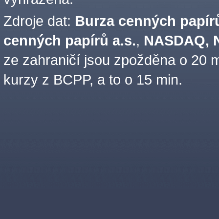
Zdroje dat:
Burza cenných papírů
cenných papírů a.s.
,
NASDAQ, N
ze zahraničí jsou zpožděna o 20 m
kurzy z BCPP, a to o 15 min.