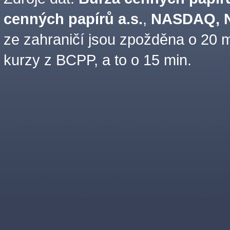
cenných papírů a.s.
,
NASDAQ, N
ze zahraničí jsou zpožděna o 20 m
kurzy z BCPP, a to o 15 min.