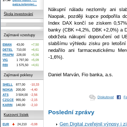
paiza.io/projec...
Nákupní náladu nezlomily ani sla
Škola investování
Naopak, později kupce podpořila d
Index DAX končí se ziskem 0,57%
banky (CBK +4,2%, DBK +2,0%) a D
Zajímavé vzestupy
obdržela nákupní doporučení od 
slabšímu výhledu zisku pro letošní
EMAN
43,00
+7,50
nedařilo ani farmaceutickému M
DETEL
710,00
+6,61
PRAPM
228,00
+5,56
-1,6%).
VIG
1 797,00
+5,09
RBI
1 575,50
+4,61
Daniel Marván, Fio banka, a.s.
Zajímavé poklesy
SHELL
877,00
-10,33
NOKIA
200,00
-4,40
ATS
3 504,00
-2,56
Diskutovat
F
CZGCE
955,00
-2,15
KARIN
140,00
-2,10
Poslední zprávy
Kurzovní lístek
Gen Digital zveřejnil výnosy i 
EUR
24,210
-0,08