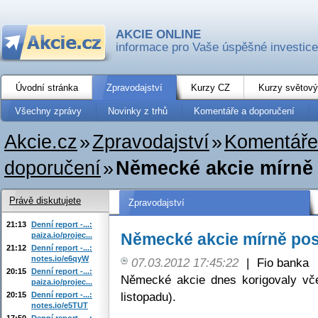
AKCIE ONLINE
informace pro Vaše úspěšné investice
Úvodní stránka
Zpravodajství
Kurzy CZ
Kurzy světový
Všechny zprávy
Novinky z trhů
Komentáře a doporučení
Akcie.cz
»
Zpravodajství
»
Komentáře
doporučení
»
Německé akcie mírně 
Právě diskutujete
Zpravodajství
21:13
Denní report -...:
Německé akcie mírně posí
paiza.io/projec...
21:12
Denní report -...:
notes.io/e6qyW
07.03.2012 17:45:22
|
Fio banka
20:15
Denní report -...:
Německé akcie dnes korigovaly vče
paiza.io/projec...
listopadu).
20:15
Denní report -...:
notes.io/e5TUT
17:50
Denní report -...: