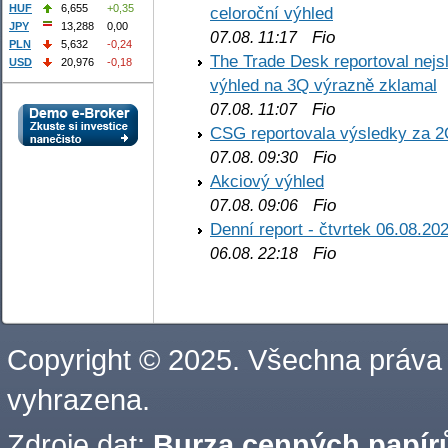
HUF
6,655
+0,35
celoroční výhled
JPY
13,288
0,00
Fio
07.08. 11:17
PLN
5,632
-0,24
The Trade Desk reportoval nejs
USD
20,976
-0,18
výhled na 3Q výrazně zklamal
Fio
07.08. 11:07
CSG reportovala výsledky za 2
Fio
07.08. 09:30
Akciový výhled
Fio
07.08. 09:06
Denní report - čtvrtek 06.08.20
Fio
06.08. 22:18
Copyright © 2025. Všechna práva
vyhrazena.
Zdroje dat:
Burza cenných papírů