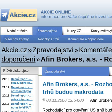
AKCIE ONLINE
informace pro Vaše úspěšné investice
Úvodní stránka
Zpravodajství
Kurzy CZ
Kurzy světový
Všechny zprávy
Novinky z trhů
Komentáře a doporučení
Akcie.cz
»
Zpravodajství
»
Komentáře
doporučení
»
Afin Brokers, a.s. - R
Právě diskutujete
Zpravodajství
21:13
Denní report -...:
Afin Brokers, a.s. - Rozh
paiza.io/projec...
21:12
Denní report -...:
trhů budou makrodata
notes.io/e6qyW
20:15
Denní report -...:
paiza.io/projec...
03.11.2006 12:54:00
|
Afin Broker
20:15
Denní report -...:
notes.io/e5TUT
Rozhodující pro otevření US trhů bu
17:50
Denní report -...: