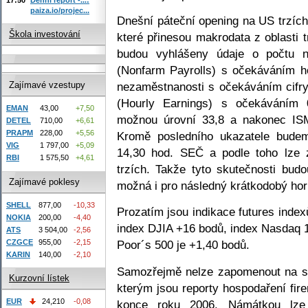
paiza.io/projec...
Dnešní páteční opening na US trzích
Škola investování
které přinesou makrodata z oblasti 
budou vyhlášeny údaje o počtu n
(Nonfarm Payrolls) s očekáváním h
nezaměstnanosti s očekáváním cifr
Zajímavé vzestupy
(Hourly Earnings) s očekáváním
EMAN
43,00
+7,50
možnou úrovní 33,8 a nakonec ISM 
DETEL
710,00
+6,61
PRAPM
228,00
+5,56
Kromě posledního ukazatele bude
VIG
1 797,00
+5,09
14,30 hod. SEČ a podle toho lze z
RBI
1 575,50
+4,61
trzích. Takže tyto skutečnosti budo
Zajímavé poklesy
možná i pro následný krátkodobý hori
SHELL
877,00
-10,33
Prozatím jsou indikace futures inde
NOKIA
200,00
-4,40
index DJIA +16 bodů, index Nasdaq 
ATS
3 504,00
-2,56
CZGCE
955,00
-2,15
Poor´s 500 je +1,40 bodů.
KARIN
140,00
-2,10
Samozřejmě nelze zapomenout na stá
Kurzovní lístek
kterým jsou reporty hospodaření fire
EUR
24,210
-0,08
konce roku 2006. Námátkou lze 