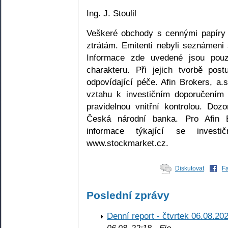
Ing. J. Stoulil
Veškeré obchody s cennými papíry 
ztrátám. Emitenti nebyli seznámeni 
Informace zde uvedené jsou pouze
charakteru. Při jejich tvorbě pos
odpovídající péče. Afin Brokers, a.
vztahu k investičním doporučením 
pravidelnou vnitřní kontrolou. Doz
Česká národní banka. Pro Afin Br
informace týkající se investi
www.stockmarket.cz.
Diskutovat
F
Poslední zprávy
Denní report - čtvrtek 06.08.20