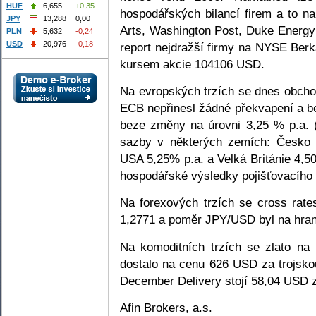
HUF
6,655
+0,35
hospodářských bilancí firem a to n
JPY
13,288
0,00
Arts, Washington Post, Duke Energy 
PLN
5,632
-0,24
USD
20,976
-0,18
report nejdražší firmy na NYSE Ber
kursem akcie 104106 USD.
Na evropských trzích se dnes obchod
ECB nepřinesl žádné překvapení a 
beze změny na úrovni 3,25 % p.a. (
sazby v některých zemích: Česko 
USA 5,25% p.a. a Velká Británie 4,50 
hospodářské výsledky pojišťovacího g
Na forexových trzích se cross rat
1,2771 a poměr JPY/USD byl na hrani
Na komoditních trzích se zlato n
dostalo na cenu 626 USD za trojsko
December Delivery stojí 58,04 USD z
Afin Brokers, a.s.