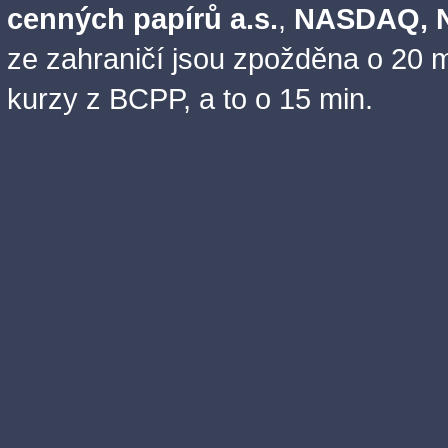
cenných papírů a.s.
,
NASDAQ, N
ze zahraničí jsou zpožděna o 20 m
kurzy z BCPP, a to o 15 min.