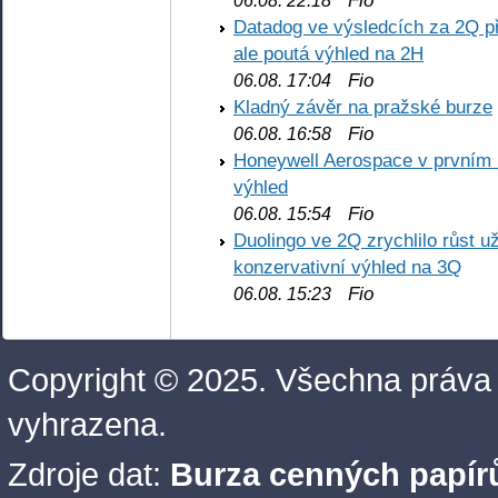
Fio
06.08. 22:18
Datadog ve výsledcích za 2Q př
ale poutá výhled na 2H
Fio
06.08. 17:04
Kladný závěr na pražské burze
Fio
06.08. 16:58
Honeywell Aerospace v prvním re
výhled
Fio
06.08. 15:54
Duolingo ve 2Q zrychlilo růst už
konzervativní výhled na 3Q
Fio
06.08. 15:23
Copyright © 2025. Všechna práva
vyhrazena.
Zdroje dat:
Burza cenných papírů