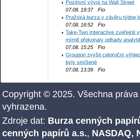
Pozitivní vývoj na Wall Street
Fio
07.08. 19:37
Pražská burza v závěru týdne k
Fio
07.08. 16:52
Take-Two Interactive zveřejnil 
mírně překonaly odhady analyti
Fio
07.08. 15:25
Groupon zvýšil celoroční výhl
byly smíšené
Fio
07.08. 13:39
Copyright © 2025. Všechna práva
vyhrazena.
Zdroje dat:
Burza cenných papírů
cenných papírů a.s.
,
NASDAQ, N