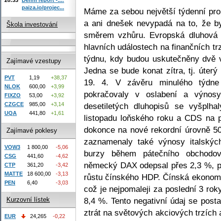
paiza.io/projec...
Máme za sebou největší týdenní pro
a ani dnešek nevypadá na to, že b
Škola investování
směrem vzhůru. Evropská dluhová k
hlavních událostech na finančních tr
týdnu, kdy budou uskutečněny dvě 
Zajímavé vzestupy
Jedna se bude konat zítra, tj. úterý
PVT
1,19
+38,37
19. 4. V závěru minulého týdne
NLOK
600,00
+3,99
pokračovaly v oslabení a výnosy
FIXZO
53,00
+3,92
desetiletých dluhopisů se vyšplh
CZGCE
985,00
+3,14
UQA
441,80
+1,61
listopadu loňského roku a CDS na p
dokonce na nové rekordní úrovně 50
Zajímavé poklesy
zaznamenaly také výnosy italských
VOW3
1 800,00
-5,06
burzy během pátečního obchodov
CSG
441,60
-4,62
německý DAX odepsal přes 2,3 %, p
CTP
361,20
-3,42
MATTE
18 600,00
-3,13
růstu čínského HDP. Čínská ekonom
PEN
6,40
-3,03
což je nejpomaleji za poslední 3 rok
8,4 %. Tento negativní údaj se post
Kurzovní lístek
ztrát na světových akciových trzích 
EUR
24,265
-0,22