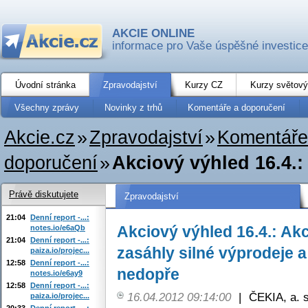
AKCIE ONLINE
informace pro Vaše úspěšné investice
Úvodní stránka
Zpravodajství
Kurzy CZ
Kurzy světový
Všechny zprávy
Novinky z trhů
Komentáře a doporučení
Akcie.cz
»
Zpravodajství
»
Komentáře
doporučení
»
Akciový výhled 16.4.: 
Právě diskutujete
Zpravodajství
21:04
Denní report -...:
Akciový výhled 16.4.: Akc
notes.io/e6aQb
21:04
Denní report -...:
zasáhly silné výprodeje 
paiza.io/projec...
12:58
Denní report -...:
nedopře
notes.io/e6ay9
12:58
Denní report -...:
16.04.2012 09:14:00
|
ČEKIA, a. s
paiza.io/projec...
20:33
Denní report -...: