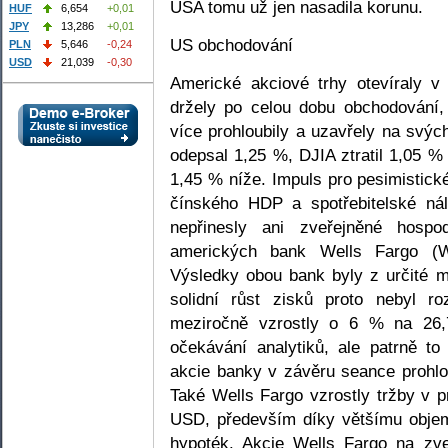
USA tomu už jen nasadila korunu.
HUF
6,654
+0,01
JPY
13,286
+0,01
US obchodování
PLN
5,646
-0,24
USD
21,039
-0,30
Americké akciové trhy otevíraly v 
držely po celou dobu obchodování,
více prohloubily a uzavřely na svý
odepsal 1,25 %, DJIA ztratil 1,05 
1,45 % níže. Impuls pro pesimistick
čínského HDP a spotřebitelské n
nepřinesly ani zveřejněné hospo
amerických bank Wells Fargo 
Výsledky obou bank byly z určité m
solidní růst zisků proto nebyl r
meziročně vzrostly o 6 % na 26,
očekávání analytiků, ale patrně to
akcie banky v závěru seance prohlo
Také Wells Fargo vzrostly tržby v 
USD, především díky většímu objem
hypoték. Akcie Wells Fargo na zv