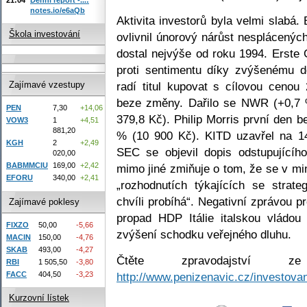
notes.io/e6aQb
Aktivita investorů byla velmi slabá
Škola investování
ovlivnil únorový nárůst nesplácenýc
dostal nejvýše od roku 1994. Erste 
proti sentimentu díky zvýšenému d
radí titul kupovat s cílovou ceno
Zajímavé vzestupy
beze změny. Dařilo se NWR (+0,7 %
PEN
7,30
+14,06
379,8 Kč). Philip Morris první den 
VOW3
1
+4,51
881,20
% (10 900 Kč). KITD uzavřel na 1
KGH
2
+2,49
SEC se objevil dopis odstupujícíh
020,00
BABMMCIU
169,00
+2,42
mimo jiné zmiňuje o tom, že se v min
EFORU
340,00
+2,41
„rozhodnutích týkajících se strat
chvíli probíhá“. Negativní zprávou 
Zajímavé poklesy
propad HDP Itálie italskou vlád
FIXZO
50,00
-5,66
zvýšení schodku veřejného dluhu.
MACIN
150,00
-4,76
SKAB
493,00
-4,27
Čtěte zpravodajství 
RBI
1 505,50
-3,80
FACC
404,50
-3,23
http://www.penizenavic.cz/investovan
Kurzovní lístek