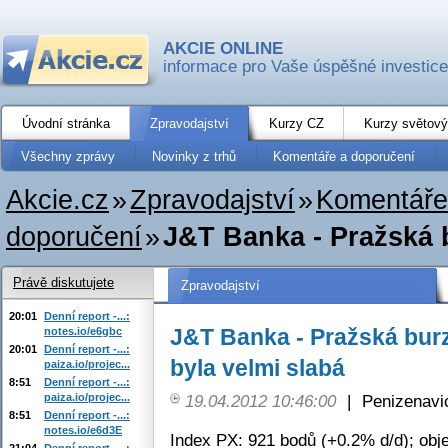
AKCIE ONLINE
informace pro Vaše úspěšné investice
Úvodní stránka
Zpravodajství
Kurzy CZ
Kurzy světový
Všechny zprávy
Novinky z trhů
Komentáře a doporučení
Akcie.cz
»
Zpravodajství
»
Komentáře
doporučení
»
J&T Banka - Pražská bu
Právě diskutujete
Zpravodajství
20:01
Denní report -...:
J&T Banka - Pražská burza
notes.io/e6gbc
20:01
Denní report -...:
byla velmi slabá
paiza.io/projec...
8:51
Denní report -...:
paiza.io/projec...
19.04.2012 10:46:00
|
Penizenavi
8:51
Denní report -...:
notes.io/e6d3E
Index PX: 921 bodů (+0.2% d/d); obj
21:04
Denní report -...: