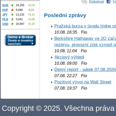
Diskutovat
F
EUR
24,255
+0,04
HUF
6,668
-0,21
Poslední zprávy
JPY
13,231
+0,41
PLN
5,641
+0,08
USD
20,997
+0,19
Pražská burza v úvodu týdne os
Fio
10.08. 16:35
Berkshire Hathaway ve 2Q začal
rezervu, provozní zisk vzrostl 
Fio
10.08. 11:04
Akciový výhled
Fio
10.08. 09:00
Denní report - pátek 07.08.2026
Fio
07.08. 22:27
Pozitivní vývoj na Wall Street
Fio
07.08. 19:37
Copyright © 2025. Všechna práva